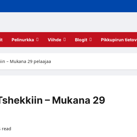
it
Pelinurkka
Viihde
Blogit
Pikkupirun tietov
kiin – Mukana 29 pelaajaa
 Tshekkiin – Mukana 29
s read