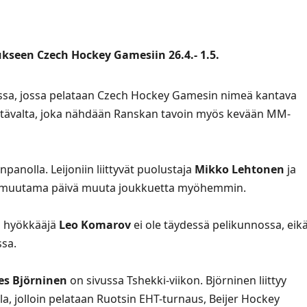
ukseen Czech Hockey Gamesiin 26.4.- 1.5.
avassa, jossa pelataan Czech Hockey Gamesin nimeä kantava
 Itävalta, joka nähdään Ranskan tavoin myös kevään MM-
anolla. Leijoniin liittyvät puolustaja
Mikko Lehtonen
ja
n muutama päivä muuta joukkuetta myöhemmin.
en hyökkääjä
Leo Komarov
ei ole täydessä pelikunnossa, eik
ssa.
s Björninen
on sivussa Tshekki-viikon. Björninen liittyy
la, jolloin pelataan Ruotsin EHT-turnaus, Beijer Hockey