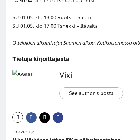
LA 30.04. klo 17:00 Tshekki – Ruotsi
SU 01.05. klo 13:00 Ruotsi – Suomi
SU 01.05. klo 17:00 Tshekki – Itävalta
Otteluiden alkamisajat Suomen aikaa. Kotikatsomossa ottel
Tietoja kirjoittajasta
Vixi
See author's posts
P
Previous:
Niko Härkönen jatkaa IPK:n päävalmentajana