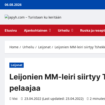
Skip
06.08.2026
to
content
Etusivu
Ajankohtainen
Urheilu
Ruoka ja resept
Home
Urheilu
Leijonat
Leijonien MM-leiri siirtyy Tshek
Leijonat
Leijonien MM-leiri siirtyy
pelaajaa
Vixi
23.04.2022 (Last updated: 23.04.2022)
2 minute