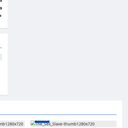
a
+
Viihde