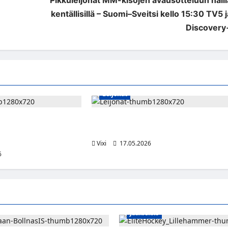
kentällisillä – Suomi–Sveitsi kello 15:30 TV5 j
Discovery
Leijonat
uu USA-otteluun –
Mikael Granlund Leijonien MM-
tus lukittiin Seppälän
joukkueeseen – Teräväisen turnaus ohi
Vixi
17.05.2026
6
Jääkiekko