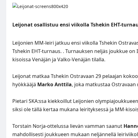
Leijonat osallistuu ensi viikolla Tshekin EHT-turna
Leijonien MM-leiri jatkuu ensi viikolla Tshekin Ostr
Tshekin EHT-turnaus. . Turnauksen neljäs joukkue on
kisoissa Venäjän ja Valko-Venäjän tilalla.
Leijonat matkaa Tshekin Ostravaan 29 pelaajan kokoonp
hyökkääjä
Marko Anttila
, joka matkustaa Ostravaa
Pietari SKA:ssa kiekkoillut Leijonien olympiajoukkue
siksi ole tällä kertaa mukana leirityksessä ja MM-kisoi
Torstain Norja-ottelussa lievän vamman saanut
Hanne
mahdollisesti joukkueen mukaan neljännellä leiriviikol