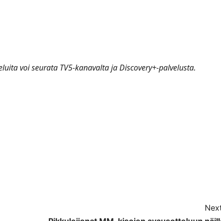
uita voi seurata TV5-kanavalta ja Discovery+-palvelusta.
Next
Pikkuleijonat MM-kisojen avausotteluun näill