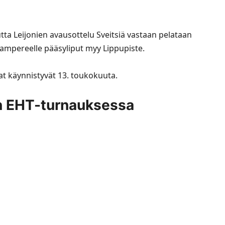
a Leijonien avausottelu Sveitsiä vastaan pelataan
Tampereelle pääsyliput myy
Lippupiste
.
at käynnistyvät 13. toukokuuta.
n EHT-turnauksessa