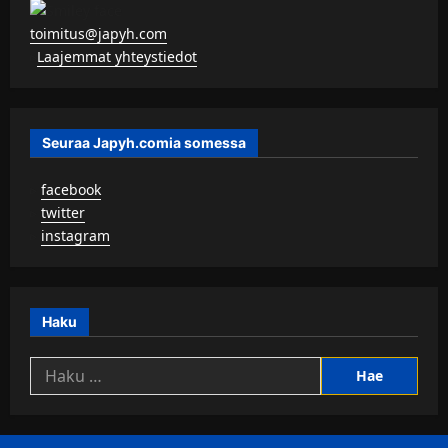
toimitus@japyh.com
▹
Laajemmat yhteystiedot
Seuraa Japyh.comia somessa
▹
facebook
▹
twitter
▹
instagram
Haku
Haku: