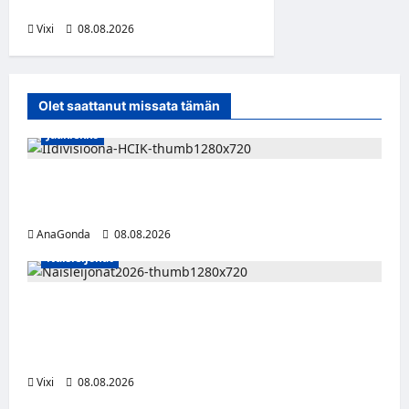
hyökkääjän
Vixi
08.08.2026
Olet saattanut missata tämän
Jääkiekko
Miikka Ranki jatkaa HCIK:ssa – puolustajalle
kolmas kausi Kaarinassa
AnaGonda
08.08.2026
Naisleijonat
Naisleijonat Sveitsin WEHT-turnaukseen
tällä joukkueella – ottelut näkyvät HBO
Maxilla ja TV5:llä
Vixi
08.08.2026
Musiikki