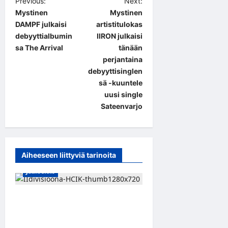
P
Previous:
Next:
Mystinen
Mystinen
o
DAMPF julkaisi
artistitulokas
s
debyyttialbumin
IIRON julkaisi
t
sa The Arrival
tänään
perjantaina
n
debyyttisinglen
a
sä -kuuntele
uusi single
v
Sateenvarjo
i
g
a
Aiheeseen liittyviä tarinoita
t
Jääkiekko
i
o
Miikka Ranki jatkaa HCIK:ssa
n
– puolustajalle kolmas kausi
Kaarinassa