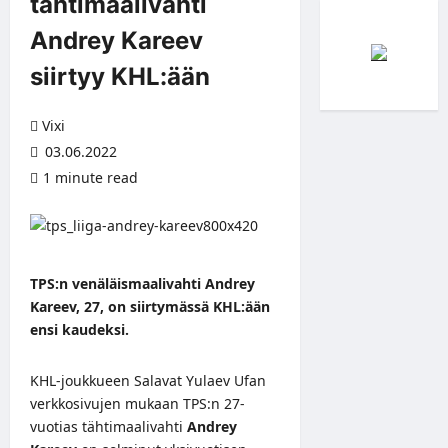
tähtimaalivahti
Andrey Kareev
siirtyy KHL:ään
Vixi
03.06.2022
1 minute read
TPS:n venäläismaalivahti Andrey
Kareev, 27, on siirtymässä KHL:ään
ensi kaudeksi.
KHL-joukkueen Salavat Yulaev Ufan
verkkosivujen
mukaan TPS:n 27-
vuotias tähtimaalivahti
Andrey