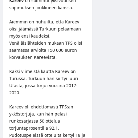
Kareev
on solminut yksivuotisen
sopimuksen joukkueen kanssa.
Aiemmin on huhuiltu, että Kareev
olisi jäämässä Turkuun pelaamaan
myös ensi kaudeksi.
Venäläislähteiden mukaan TPS olisi
saamassa arviolta 150 000 euron
korvauksen Kareevista.
Kaksi viimeistä kautta Kareev on
Turussa. Turkuun hän siirtyi juuri
Ufasta, jossa torjui vuosina 2017-
2020.
Kareev oli ehdottomasti TPS:än
ykköstorjuja, kun hän pelasi
runkosarjassa 50 ottelua
torjuntaprosentilla 92,1.
Pudotuspeleissä otteluita kertyi 18 ja