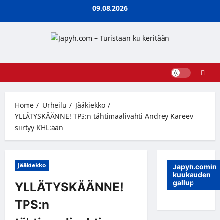
Skip
09.08.2026
to
content
Home
Urheilu
Jääkiekko
YLLÄTYSKÄÄNNE! TPS:n tähtimaalivahti Andrey Kareev
siirtyy KHL:ään
Jääkiekko
Japyh.comin
kuukauden
gallup
YLLÄTYSKÄÄNNE!
TPS:n