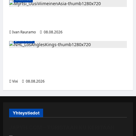
Myrtsi sanoo uudella singlellään viimeisen
sanan – matka kohti debyyttialbumia jatkuu
Ivan Rauramo
08.08.2026
Jääkiekko
Anže Kopitar saa kuninkaallisen
kunnianosoituksen – numero 11 kattoon ja
patsas areenan eteen
Vixi
08.08.2026
Yhteystiedot
JAPYH.COM – TURISTAAN KU KERITÄÄN