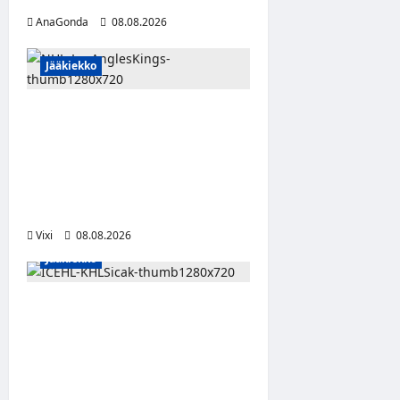
AnaGonda
08.08.2026
Jääkiekko
Anže Kopitar saa
kuninkaallisen
kunnianosoituksen –
numero 11 kattoon ja patsas
areenan eteen
Vixi
08.08.2026
Jääkiekko
Suomalaislaituri Toivo
Laaksonen jatkaa uraansa
Kroatiassa – KHL Sisak
nappasi tehokkaan