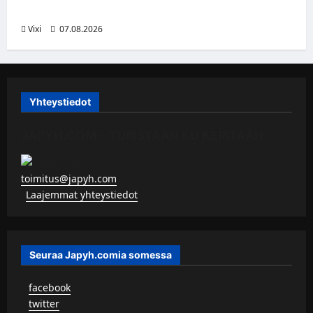
siirtyy Suolahden Urhoon
Vixi
07.08.2026
Yhteystiedot
JAPYH.COM – TURISTAAN KU KERITÄÄN
toimitus@japyh.com
▹
Laajemmat yhteystiedot
Seuraa Japyh.comia somessa
▹
facebook
▹
twitter