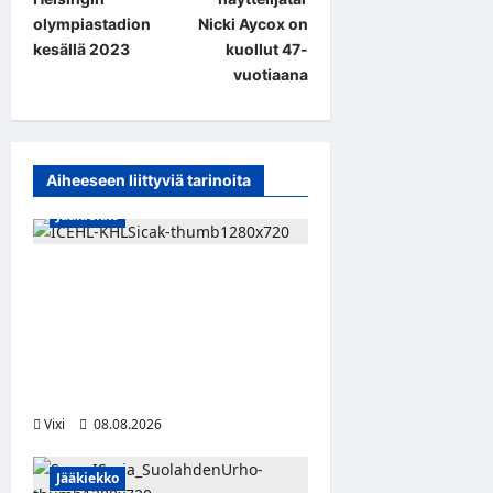
s
olympiastadion
Nicki Aycox on
t
kesällä 2023
kuollut 47-
vuotiaana
n
a
v
Aiheeseen liittyviä tarinoita
i
Jääkiekko
g
a
Suomalaislaituri Toivo
t
Laaksonen jatkaa uraansa
i
Kroatiassa – KHL Sisak
o
nappasi tehokkaan
n
hyökkääjän
Vixi
08.08.2026
Jääkiekko