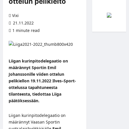
ottelun pelikielto
Vixi
21.11.2022
1 minute read
Liigan kurinpitodelegaatio on
määrännyt Sportin Emil
Johanssonille viiden ottelun
pelikiellon 19.11.2022 Ilves–Sport-
ottelussa tapahtuneesta
tilanteesta, tiedottaa Liiga
päätöksessään.
Liigan kurinpitodelegaatio on
määrännyt Vaasan Sportin
ruotsalaishyökkääjälle
Emil