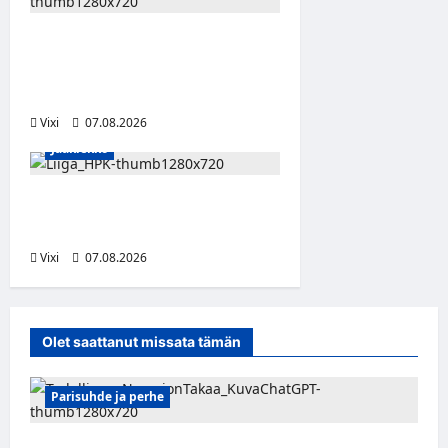
FPS:n keskushyökkääjä
Martti Mäkinen siirtyy
Suolahden Urhoon
Vixi
07.08.2026
Jääkiekko
Viljami Jokirinne jatkaa
HPK:ssa kevääseen 2028
Vixi
07.08.2026
Olet saattanut missata tämän
Parisuhde ja perhe