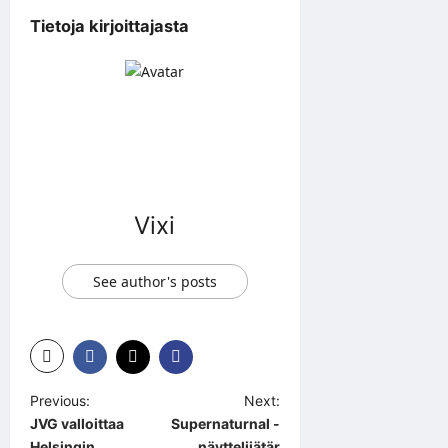
Tietoja kirjoittajasta
Vixi
See author's posts
P
Previous:
Next:
JVG valloittaa
Supernaturnal -
o
Helsingin
näyttelijätär