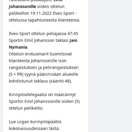
Johanssonille
viiden ottelun
pelikiellon 19.11.2022 Ilves-Sport -
ottelussa tapahtuneesta tilanteesta.
Ilves-Sport ottelun peliajassa 47:45
Sportin Emil Johansson taklasi
Jani
Nymania
.
Ottelun erotuomarit tuomitsivat
tilanteesta Johanssonille ison
rangaistuksen ja pelirangaistuksen
(5 + PR) syynä pään/niskan alueelle
kohdistunut taklaus (sääntö 48).
Kirinpitodelegaatio on määrännyt
Sportin Emil Johanssonille viiden (5)
ottelun pelikielto.
Lue Liigan kurinpitopäätös
kokonaisuudessaan
tästä
.