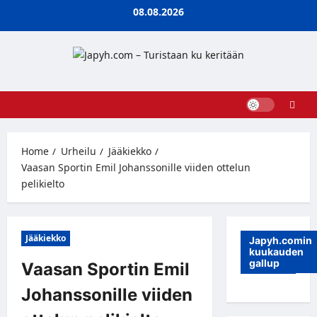
Skip
08.08.2026
to
content
Home
Urheilu
Jääkiekko
Vaasan Sportin Emil Johanssonille viiden ottelun
pelikielto
Jääkiekko
Japyh.comin
kuukauden
gallup
Vaasan Sportin Emil
Johanssonille viiden