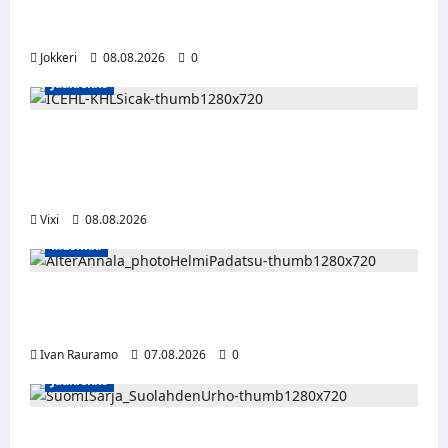
Viisi merkkiä, että kumppani ei ehkä ole
täysin rehellinen
Jokkeri
08.08.2026
0
Jääkiekko
Suomalaislaituri Toivo Laaksonen jatkaa
uraansa Kroatiassa – KHL Sisak nappasi
tehokkaan hyökkääjän
Vixi
08.08.2026
Musiikki
Alter Annala julkaisi Kultapoika-singlen –
Alert!-albumi ilmestyy elokuussa
Ivan Rauramo
07.08.2026
0
Jääkiekko
FPS:n keskushyökkääjä Martti Mäkinen