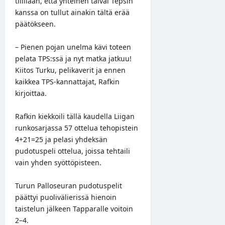
tilillään
, että yhteinen taival Tepsin
kanssa on tullut ainakin tältä erää
päätökseen.
– Pienen pojan unelma kävi toteen
pelata TPS:ssä ja nyt matka jatkuu!
Kiitos Turku, pelikaverit ja ennen
kaikkea TPS-kannattajat, Rafkin
kirjoittaa.
Rafkin kiekkoili tällä kaudella Liigan
runkosarjassa 57 ottelua tehopistein
4+21=25 ja pelasi yhdeksän
pudotuspeli ottelua, joissa tehtaili
vain yhden syöttöpisteen.
Turun Palloseuran pudotuspelit
päättyi puolivälierissä hienoin
taistelun jälkeen Tapparalle voitoin
2–4.