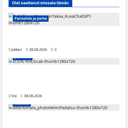
Olet saattanut missata tämän
Parisuhde ja perhe
Viisi merkkiä, että kumppani ei ehkä ole
täysin rehellinen
Jokkeri
08.08.2026
0
Jääkiekko
Suomalaislaituri Toivo Laaksonen jatkaa
uraansa Kroatiassa – KHL Sisak nappasi
tehokkaan hyökkääjän
Vixi
08.08.2026
Musiikki
Alter Annala julkaisi Kultapoika-singlen –
Alert!-albumi ilmestyy elokuussa