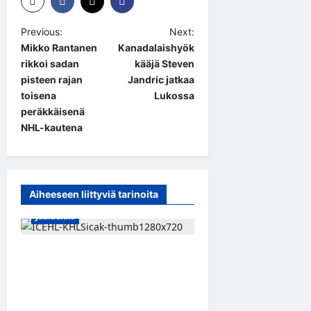
P
Previous:
Next:
Mikko Rantanen
Kanadalaishyök
o
rikkoi sadan
kääjä Steven
s
pisteen rajan
Jandric jatkaa
t
toisena
Lukossa
peräkkäisenä
n
NHL-kautena
a
v
i
Aiheeseen liittyviä tarinoita
g
Jääkiekko
a
t
Suomalaislaituri Toivo
i
Laaksonen jatkaa uraansa
o
Kroatiassa – KHL Sisak
nappasi tehokkaan