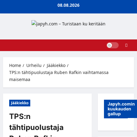
Skip
08.08.2026
to
content
Home
Urheilu
Jääkiekko
TPS:n tähtipuolustaja Ruben Rafkin vaihtamassa
maisemaa
Jääkiekko
Japyh.comin
kuukauden
gallup
TPS:n
tähtipuolustaja