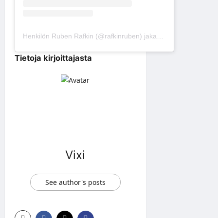
Henkilön Ruben Rafkin (@rafkinruben) jakama julkaisu
Tietoja kirjoittajasta
Vixi
See author's posts