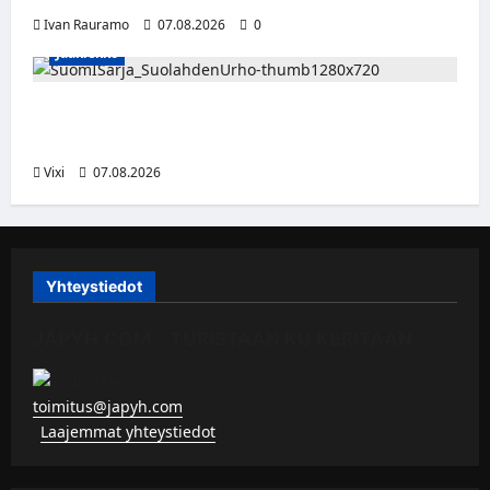
Ivan Rauramo
07.08.2026
0
Jääkiekko
FPS:n keskushyökkääjä Martti Mäkinen
siirtyy Suolahden Urhoon
Vixi
07.08.2026
Yhteystiedot
JAPYH.COM – TURISTAAN KU KERITÄÄN
toimitus@japyh.com
▹
Laajemmat yhteystiedot