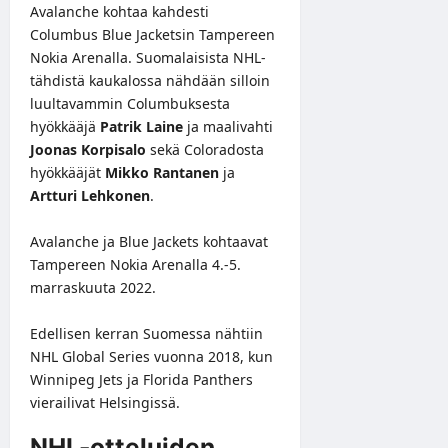
Avalanche kohtaa kahdesti
Columbus Blue Jacketsin Tampereen
Nokia Arenalla. Suomalaisista NHL-
tähdistä kaukalossa nähdään silloin
luultavammin Columbuksesta
hyökkääjä
Patrik Laine
ja maalivahti
Joonas Korpisalo
sekä Coloradosta
hyökkääjät
Mikko Rantanen
ja
Artturi Lehkonen
.
Avalanche ja Blue Jackets kohtaavat
Tampereen Nokia Arenalla 4.-5.
marraskuuta 2022.
Edellisen kerran Suomessa nähtiin
NHL Global Series vuonna 2018, kun
Winnipeg Jets ja Florida Panthers
vierailivat Helsingissä.
NHL-otteluiden