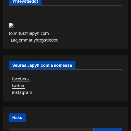
Yhteystiedot
JAPYH.COM – TURISTAAN KU KERITÄÄN
toimitus@japyh.com
▹
Laajemmat yhteystiedot
Seuraa Japyh.comia somessa
▹
facebook
▹
twitter
▹
instagram
Haku
Haku: