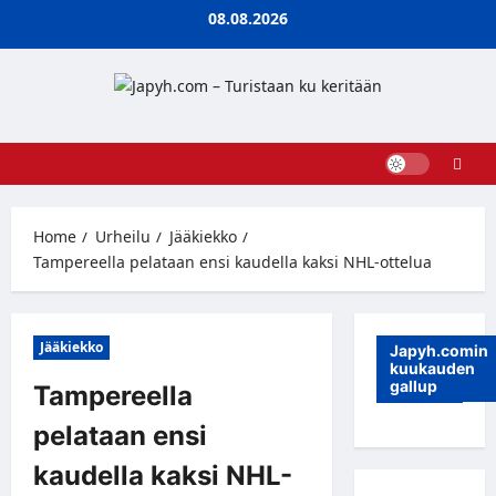
Skip
08.08.2026
to
content
Home
Urheilu
Jääkiekko
Tampereella pelataan ensi kaudella kaksi NHL-ottelua
Jääkiekko
Japyh.comin
kuukauden
gallup
Tampereella
pelataan ensi
kaudella kaksi NHL-