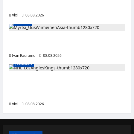
Maxilla ja TV5:llä
Vixi
08.08.2026
Musiikki
Myrtsi sanoo uudella singlellään viimeisen
sanan – matka kohti debyyttialbumia jatkuu
Ivan Rauramo
08.08.2026
Jääkiekko
Anže Kopitar saa kuninkaallisen
kunnianosoituksen – numero 11 kattoon ja
patsas areenan eteen
Vixi
08.08.2026