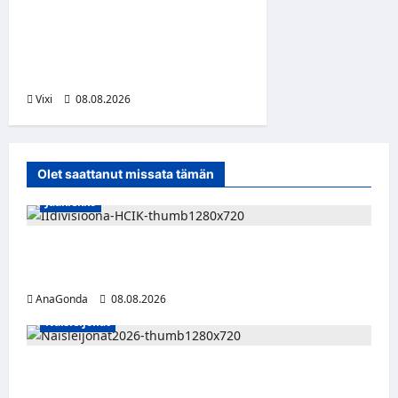
Laaksonen jatkaa uraansa
Kroatiassa – KHL Sisak
nappasi tehokkaan
hyökkääjän
Vixi
08.08.2026
Olet saattanut missata tämän
Jääkiekko
Miikka Ranki jatkaa HCIK:ssa – puolustajalle
kolmas kausi Kaarinassa
AnaGonda
08.08.2026
Naisleijonat
Naisleijonat Sveitsin WEHT-turnaukseen
tällä joukkueella – ottelut näkyvät HBO