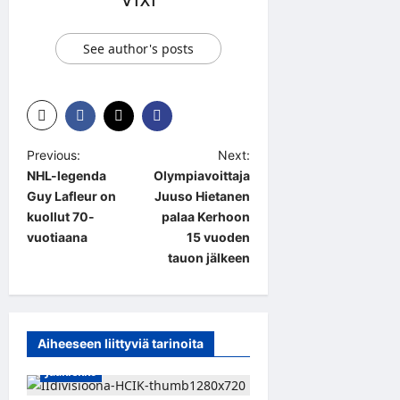
See author's posts
P
Previous:
Next:
NHL-legenda
Olympiavoittaja
o
Guy Lafleur on
Juuso Hietanen
s
kuollut 70-
palaa Kerhoon
t
vuotiaana
15 vuoden
tauon jälkeen
n
a
v
Aiheeseen liittyviä tarinoita
i
Jääkiekko
g