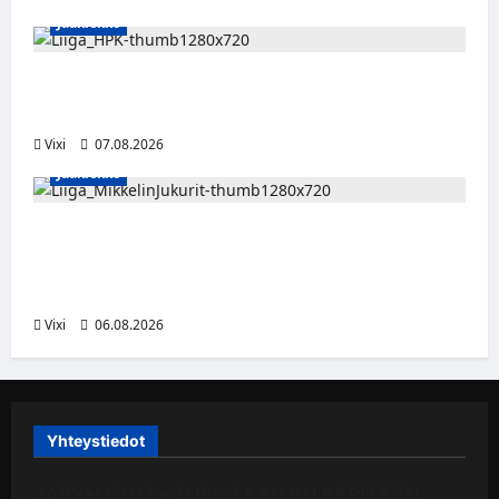
Jääkiekko
Viljami Jokirinne jatkaa HPK:ssa kevääseen
2028
Vixi
07.08.2026
Jääkiekko
Alex Lintuniemi vahvistaa Jukurien
puolustusta – kokenut puolustaja palaa
Liigaan
Vixi
06.08.2026
Yhteystiedot
JAPYH.COM – TURISTAAN KU KERITÄÄN