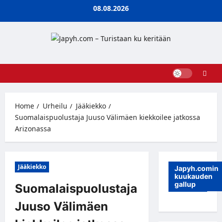
Skip
08.08.2026
to
content
Home
Urheilu
Jääkiekko
Suomalaispuolustaja Juuso Välimäen kiekkoilee jatkossa
Arizonassa
Jääkiekko
Japyh.comin
kuukauden
gallup
Suomalaispuolustaja
Juuso Välimäen