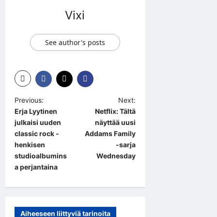
Vixi
See author's posts
P
Previous:
Next:
Erja Lyytinen
Netflix: Tältä
o
julkaisi uuden
näyttää uusi
s
classic rock -
Addams Family
t
henkisen
-sarja
studioalbumins
Wednesday
n
a perjantaina
a
v
i
Aiheeseen liittyviä tarinoita