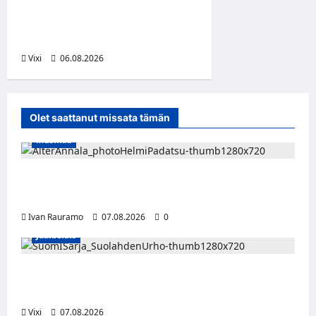
Jukurien puolustusta –
kokenut puolustaja palaa
Liigaan
Vixi
06.08.2026
Olet saattanut missata tämän
Musiikki
Alter Annala julkaisi Kultapoika-singlen –
Alert!-albumi ilmestyy elokuussa
Ivan Rauramo
07.08.2026
0
Jääkiekko
FPS:n keskushyökkääjä Martti Mäkinen
siirtyy Suolahden Urhoon
Vixi
07.08.2026