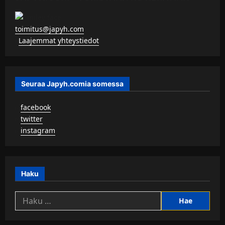
toimitus@japyh.com
▹
Laajemmat yhteystiedot
Seuraa Japyh.comia somessa
▹
facebook
▹
twitter
▹
instagram
Haku
Haku: