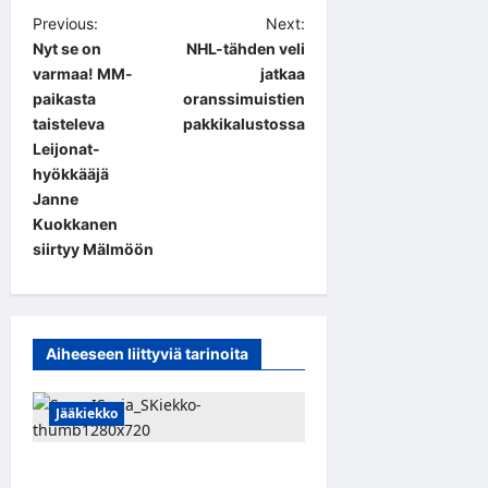
P
Previous:
Next:
Nyt se on
NHL-tähden veli
o
varmaa! MM-
jatkaa
s
paikasta
oranssimuistien
t
taisteleva
pakkikalustossa
Leijonat-
n
hyökkääjä
a
Janne
Kuokkanen
v
siirtyy Mälmöön
i
g
a
Aiheeseen liittyviä tarinoita
t
i
Jääkiekko
o
n
Leevi Kinnunen vahvistaa S-