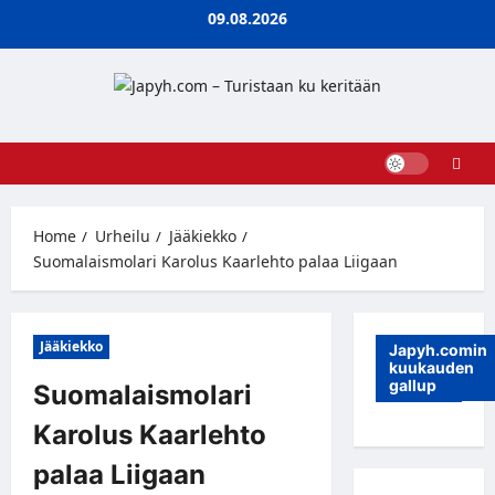
Skip
09.08.2026
to
content
Home
Urheilu
Jääkiekko
Suomalaismolari Karolus Kaarlehto palaa Liigaan
Jääkiekko
Japyh.comin
kuukauden
gallup
Suomalaismolari
Karolus Kaarlehto
palaa Liigaan