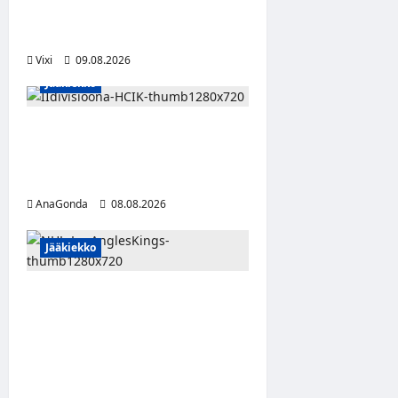
Kiekkoa – hyökkääjä siirtyy
Seinäjoelle Laser HT:stä
Vixi
09.08.2026
Jääkiekko
Miikka Ranki jatkaa HCIK:ssa
– puolustajalle kolmas kausi
Kaarinassa
AnaGonda
08.08.2026
Jääkiekko
Anže Kopitar saa
kuninkaallisen
kunnianosoituksen –
numero 11 kattoon ja patsas
areenan eteen