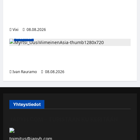
Naisleijonat Sveitsin WEHT-turnaukseen
tällä joukkueella – ottelut näkyvät HBO
Maxilla ja TV5:llä
Vixi
08.08.2026
Musiikki
Myrtsi sanoo uudella singlellään viimeisen
sanan – matka kohti debyyttialbumia jatkuu
Ivan Rauramo
08.08.2026
Yhteystiedot
JAPYH.COM – TURISTAAN KU KERITÄÄN
toimitus@japyh.com