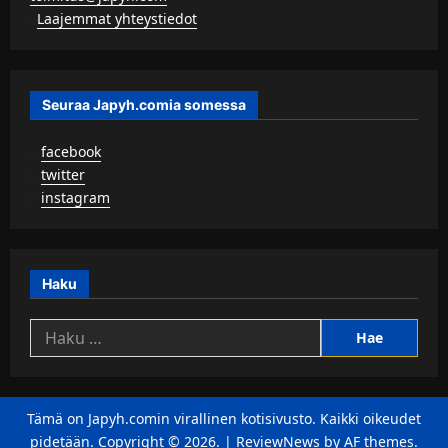
▹
Laajemmat yhteystiedot
Seuraa Japyh.comia somessa
▹
facebook
▹
twitter
▹
instagram
Haku
Haku:
Tämä on Japyh.comin virallinen kotisivusto. Kaikki oikeudet
pidetään. Copyright © 2026.
|
ReviewNews
by AF themes.