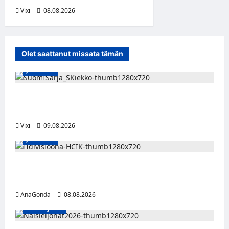
Vixi
08.08.2026
Olet saattanut missata tämän
Jääkiekko
Leevi Kinnunen vahvistaa S-Kiekkoa –
hyökkääjä siirtyy Seinäjoelle Laser HT:stä
Vixi
09.08.2026
Jääkiekko
Miikka Ranki jatkaa HCIK:ssa – puolustajalle
kolmas kausi Kaarinassa
AnaGonda
08.08.2026
Naisleijonat