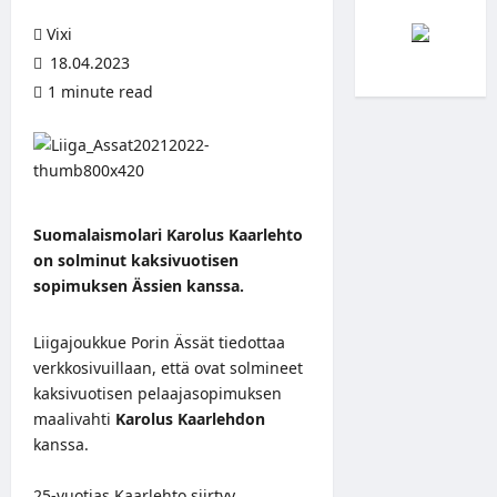
Vixi
18.04.2023
1 minute read
Suomalaismolari Karolus Kaarlehto
on solminut kaksivuotisen
sopimuksen Ässien kanssa.
Liigajoukkue Porin Ässät tiedottaa
verkkosivuillaan
, että ovat solmineet
kaksivuotisen pelaajasopimuksen
maalivahti
Karolus Kaarlehdon
kanssa.
25-vuotias Kaarlehto siirtyy