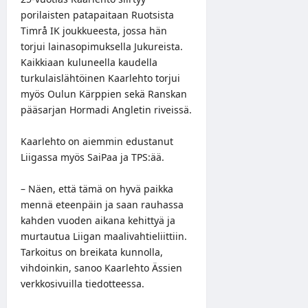
porilaisten patapaitaan Ruotsista
Timrå IK joukkueesta, jossa hän
torjui lainasopimuksella Jukureista.
Kaikkiaan kuluneella kaudella
turkulaislähtöinen Kaarlehto torjui
myös Oulun Kärppien sekä Ranskan
pääsarjan Hormadi Angletin riveissä.
Kaarlehto on aiemmin edustanut
Liigassa myös SaiPaa ja TPS:ää.
– Näen, että tämä on hyvä paikka
mennä eteenpäin ja saan rauhassa
kahden vuoden aikana kehittyä ja
murtautua Liigan maalivahtieliittiin.
Tarkoitus on breikata kunnolla,
vihdoinkin, sanoo Kaarlehto Ässien
verkkosivuilla tiedotteessa.