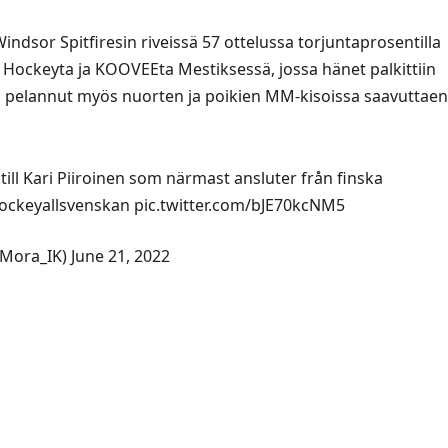
ndsor Spitfiresin riveissä 57 ottelussa torjuntaprosentilla
Hockeyta ja KOOVEEta Mestiksessä, jossa hänet palkittiin
n pelannut myös nuorten ja poikien MM-kisoissa saavuttaen
till Kari Piiroinen som närmast ansluter från finska
ockeyallsvenskan
pic.twitter.com/bJE70kcNM5
@Mora_IK)
June 21, 2022