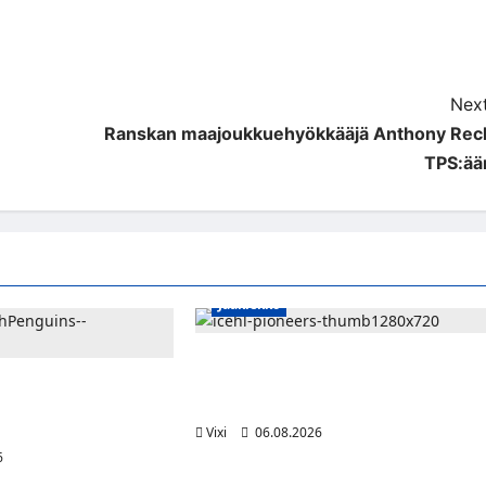
Next
Ranskan maajoukkuehyökkääjä Anthony Rec
TPS:ää
Jääkiekko
Jesse Seppälä siirtyy Itävaltaan –
Pioneers Vorarlbergin suomalaisryhm
jättisopimus
kasvaa
kahdeksan vuotta ja 32
ia
Vixi
06.08.2026
6