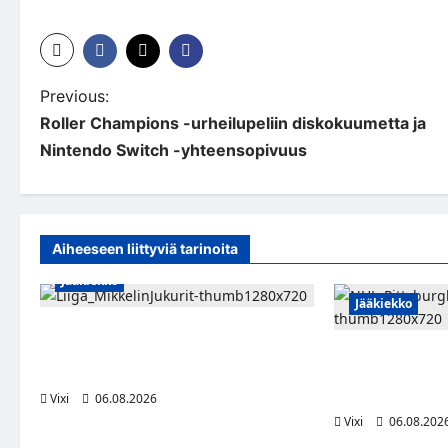
P
Previous:
Roller Champions -urheilupeliin diskokuumetta ja
o
Nintendo Switch -yhteensopivuus
s
t
n
Aiheeseen liittyviä tarinoita
a
Jääkiekko
Jääkiekko
v
Alex Lintuniemi vahvistaa Jukurien
i
puolustusta – kokenut puolustaja palaa
Ville Koivuselle 
Liigaan
Pittsburghiin – 
g
miljoonaa dollar
Vixi
06.08.2026
a
Vixi
06.08.202