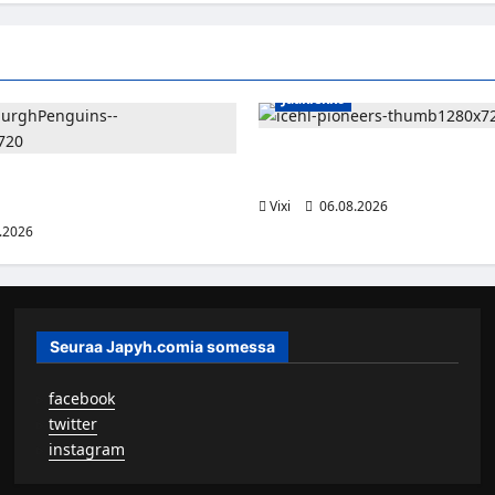
Jääkiekko
Jesse Seppälä siirtyy Itävaltaa
Vorarlbergin suomalaisryhmä 
lle jättisopimus Pittsburghiin –
otta ja 32 miljoonaa dollaria
Vixi
06.08.2026
.2026
Seuraa Japyh.comia somessa
▹
facebook
▹
twitter
▹
instagram