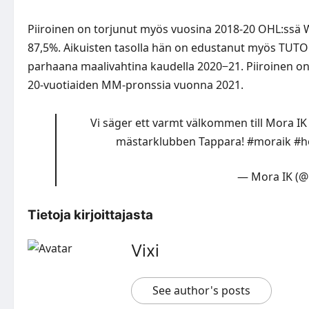
Piiroinen on torjunut myös vuosina 2018-20 OHL:ssä Wi
87,5%. Aikuisten tasolla hän on edustanut myös TUTO 
parhaana maalivahtina kaudella 2020−21. Piiroinen o
20-vuotiaiden MM-pronssia vuonna 2021.
Vi säger ett varmt välkommen till Mora IK 
mästarklubben Tappara!
#moraik
#h
— Mora IK (
Tietoja kirjoittajasta
Vixi
See author's posts