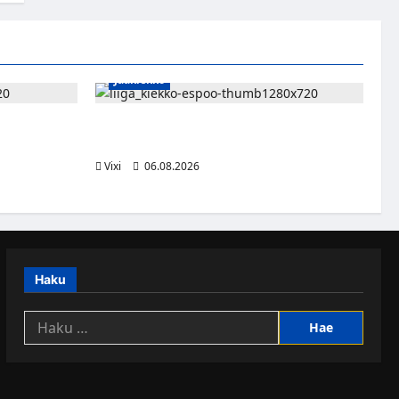
Jääkiekko
n – Pioneers
Ruotsalaishyökkääjä Linus Öberg siirtyy
kasvaa
Kiekko-Espooseen
Vixi
06.08.2026
Haku
Haku: