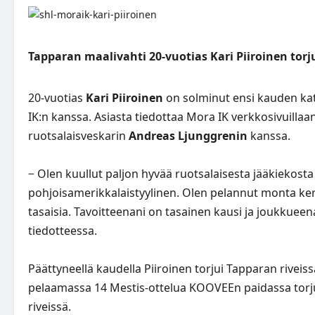
Tapparan maalivahti 20-vuotias Kari Piiroinen torj
20-vuotias
Kari Piiroinen
on solminut ensi kauden ka
IK:n kanssa. Asiasta tiedottaa Mora IK
verkkosivuillaa
ruotsalaisveskarin
Andreas Ljunggrenin
kanssa.
− Olen kuullut paljon hyvää ruotsalaisesta jääkiekosta
pohjoisamerikkalaistyylinen. Olen pelannut monta ker
tasaisia. Tavoitteenani on tasainen kausi ja joukkue
tiedotteessa.
Päättyneellä kaudella Piiroinen torjui Tapparan riveiss
pelaamassa 14 Mestis-ottelua KOOVEEn paidassa torju
riveissä.