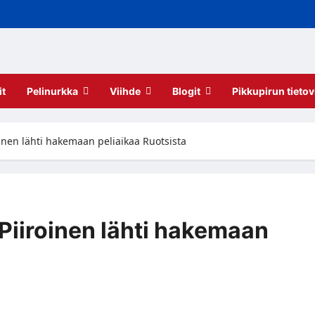
it
Pelinurkka
Viihde
Blogit
Pikkupirun tietov
inen lähti hakemaan peliaikaa Ruotsista
Piiroinen lähti hakemaan