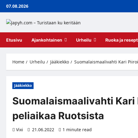
Skip
07.08.2026
to
content
Etusivu
Ajankohtainen
Urheilu
Ruoka ja resept
Home
Urheilu
Jääkiekko
Suomalaismaalivahti Kari Piiro
Jääkiekko
Suomalaismaalivahti Kari 
peliaikaa Ruotsista
Vixi
21.06.2022
1 minute read