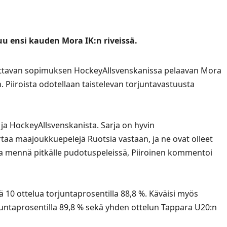
uu ensi kauden Mora IK:n riveissä.
ttavan sopimuksen HockeyAllsvenskanissa pelaavan Mora
n
. Piiroista odotellaan taistelevan torjuntavastuusta
 ja HockeyAllsvenskanista. Sarja on hyvin
taa maajoukkuepelejä Ruotsia vastaan, ja ne ovat olleet
ena mennä pitkälle pudotuspeleissä, Piiroinen kommentoi
ä 10 ottelua torjuntaprosentilla 88,8 %. Käväisi myös
ntaprosentilla 89,8 % sekä yhden ottelun Tappara U20:n