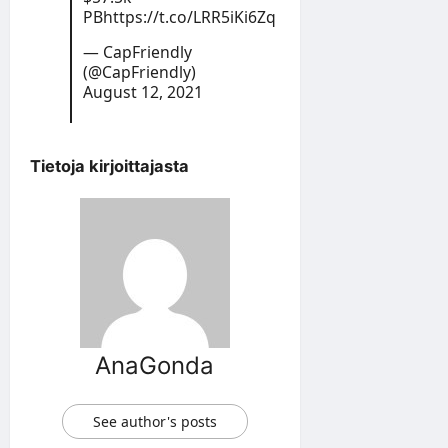
PB
https://t.co/LRR5iKi6Zq
— CapFriendly
(@CapFriendly)
August 12, 2021
Tietoja kirjoittajasta
AnaGonda
See author's posts