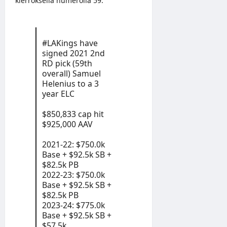
kierroksella numerolla 59.
#LAKings
have
signed 2021 2nd
RD pick (59th
overall) Samuel
Helenius to a 3
year ELC
$850,833 cap hit
$925,000 AAV
2021-22: $750.0k
Base + $92.5k SB +
$82.5k PB
2022-23: $750.0k
Base + $92.5k SB +
$82.5k PB
2023-24: $775.0k
Base + $92.5k SB +
$57.5k