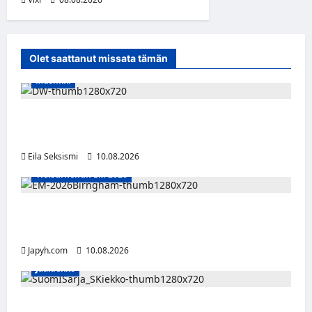
Olet saattanut missata tämän
Musiikki
Dw julkaisi uuden Palokunta-singlen –
kolmas studioalbumi valmistelussa
Eila Seksismi
10.08.2026
Yleisurheilun EM 2026
Tänään alkaa yleisurheilun EM-kisat
Birminghamissa
Japyh.com
10.08.2026
Jääkiekko
Leevi Kinnunen vahvistaa S-Kiekkoa –