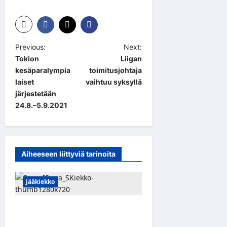
P
Previous:
Next:
Tokion
Liigan
o
kesäparalympia
toimitusjohtaja
s
laiset
vaihtuu syksyllä
t
järjestetään
24.8.–5.9.2021
n
a
v
Aiheeseen liittyviä tarinoita
i
g
Jääkiekko
a
t
Leevi Kinnunen vahvistaa S-
i
Kiekkoa – hyökkääjä siirtyy