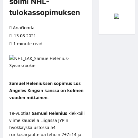
solmi NHL-
tulokassopimuksen
AnaGonda
13.08.2021
1 minute read
Samuel Heleniuksen sopimus Los
Angeles Kingsin kanssa on kolmen
vuoden mittainen.
18-vuotias
Samuel Helenius
kiekkoili
viime kaudella Liigassa JYPin
hyökkäyskalustossa 54
runkosarjaottelua tehoin 7+7=14 ja