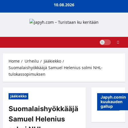
Skip
10.08.2026
to
content
Home
Urheilu
Jääkiekko
Suomalaishyökkääjä Samuel Helenius solmi NHL-
tulokassopimuksen
Jääkiekko
Japyh.comin
kuukauden
gallup
Suomalaishyökkääjä
Samuel Helenius