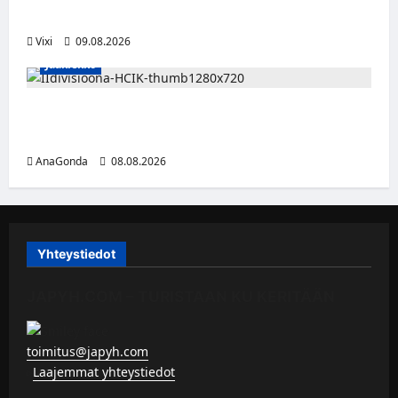
hyökkääjä siirtyy Seinäjoelle Laser HT:stä
Vixi
09.08.2026
Jääkiekko
Miikka Ranki jatkaa HCIK:ssa – puolustajalle
kolmas kausi Kaarinassa
AnaGonda
08.08.2026
Yhteystiedot
JAPYH.COM – TURISTAAN KU KERITÄÄN
toimitus@japyh.com
▹
Laajemmat yhteystiedot