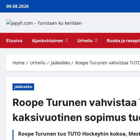
Skip
09.08.2026
to
content
Etusivu
Ajankohtainen
Urheilu
Ruoka ja resept
Home
Urheilu
Jääkiekko
Roope Turunen vahvistaa TUTO 
Jääkiekko
Roope Turunen vahvistaa
kaksivuotinen sopimus tu
Roope Turunen tuo TUTO Hockeyhin kokoa, Mestis