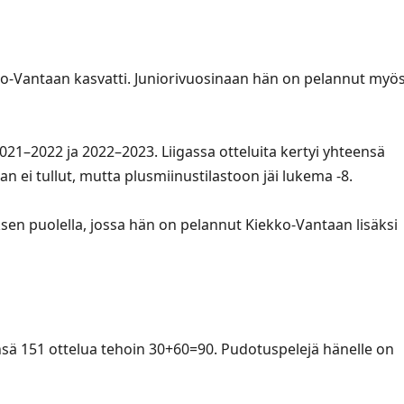
ko-Vantaan kasvatti. Juniorivuosinaan hän on pelannut myö
021–2022 ja 2022–2023. Liigassa otteluita kertyi yhteensä
n ei tullut, mutta plusmiinustilastoon jäi lukema -8.
en puolella, jossa hän on pelannut Kiekko-Vantaan lisäksi
ä 151 ottelua tehoin 30+60=90. Pudotuspelejä hänelle on