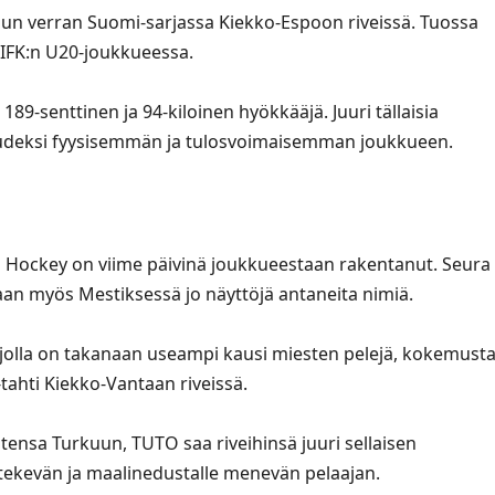
un verran Suomi-sarjassa Kiekko-Espoon riveissä. Tuossa
HIFK:n U20-joukkueessa.
9-senttinen ja 94-kiloinen hyökkääjä. Juuri tällaisia
 kaudeksi fyysisemmän ja tulosvoimaisemman joukkueen.
O Hockey on viime päivinä joukkueestaan rakentanut. Seura
vaan myös Mestiksessä jo näyttöjä antaneita nimiä.
, jolla on takanaan useampi kausi miesten pelejä, kokemust
-tahti Kiekko-Vantaan riveissä.
ensa Turkuun, TUTO saa riveihinsä juuri sellaisen
 tekevän ja maalinedustalle menevän pelaajan.