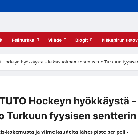
it
Pelinurkka
Viihde
Blogit
Pikkupirun tietov
Hockeyn hyökkäystä – kaksivuotinen sopimus tuo Turkuun fyysisen
 TUTO Hockeyn hyökkäystä –
o Turkuun fyysisen sentterin
-kokemusta ja viime kaudelta lähes piste per peli -