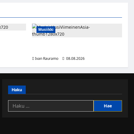
Musiikki
rnaukseen
vät HBO
Myrtsi sanoo uudella singlellään viimeisen
sanan – matka kohti debyyttialbumia jatkuu
Ivan Rauramo
08.08.2026
Haku
Haku: