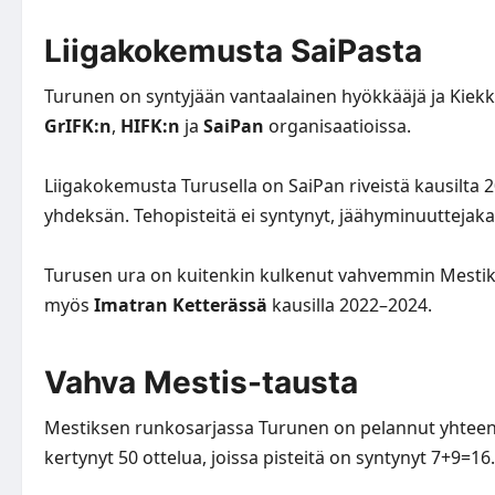
Liigakokemusta SaiPasta
Turunen on syntyjään vantaalainen hyökkääjä ja Kiek
GrIFK:n
,
HIFK:n
ja
SaiPan
organisaatioissa.
Liigakokemusta Turusella on SaiPan riveistä kausilta 2
yhdeksän. Tehopisteitä ei syntynyt, jäähyminuuttejakaa
Turusen ura on kuitenkin kulkenut vahvemmin Mestiks
myös
Imatran Ketterässä
kausilla 2022–2024.
Vahva Mestis-tausta
Mestiksen runkosarjassa Turunen on pelannut yhteens
kertynyt 50 ottelua, joissa pisteitä on syntynyt 7+9=16.