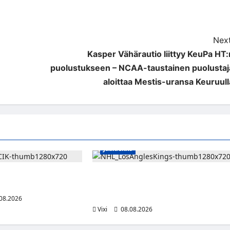
Next
Kasper Vähärautio liittyy KeuPa HT:
puolustukseen – NCAA-taustainen puolustaj
aloittaa Mestis-uransa Keuruull
Jääkiekko
kaa HCIK:ssa –
Anže Kopitar saa kuninkaallisen
lmas kausi Kaarinassa
kunnianosoituksen – numero 11 kattoo
ja patsas areenan eteen
08.2026
Vixi
08.08.2026