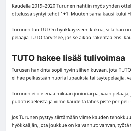
Kaudella 2019–2020 Turunen nähtiin myös yhden ottel
ottelussa syntyi tehot 1+1. Muuten sama kausi kului 
Turunen tuo TUTOn hyökkäykseen kokoa, sillä hän on 18
pelaajia TUTO tarvitsee, jos se aikoo rakentaa ensi
TUTO hakee lisää tulivoimaa
Turusen hankinta sopii hyvin siihen kuvaan, jota TUT
ei hae pelkästään nuoria lupauksia tai täytepelaajia, 
Turunen ei ole enää mikään junioriarpa, vaan pelaaja
pudotuspeleistä ja viime kaudelta lähes piste per peli 
Jos Turunen pystyy siirtämään viime kauden tehokkuut
hyökkääjän, jota joukkue on kaivannut: vahvan, työtä