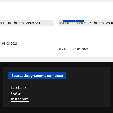
Naisleijonat
 jatkaa HCIK:ssa – puolustajalle
Naisleijonat Sveitsin WEHT-tu
i Kaarinassa
tällä joukkueella – ottelut näky
Maxilla ja TV5:llä
08.08.2026
Vixi
08.08.2026
Seuraa Japyh.comia somessa
▹
facebook
▹
twitter
▹
instagram