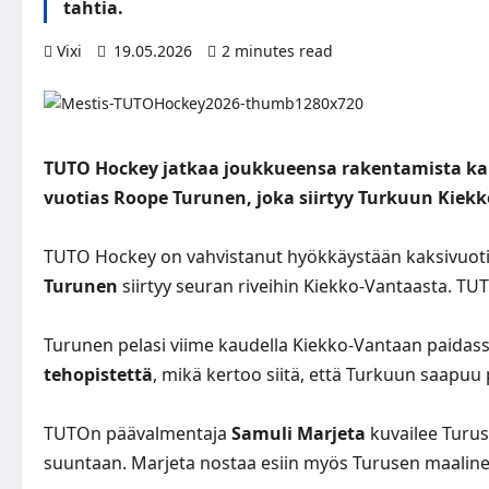
tahtia.
Vixi
19.05.2026
2 minutes read
TUTO Hockey jatkaa joukkueensa rakentamista kau
vuotias Roope Turunen, joka siirtyy Turkuun Kiekk
TUTO Hockey on vahvistanut hyökkäystään kaksivuoti
Turunen
siirtyy seuran riveihin Kiekko-Vantaasta. TU
Turunen pelasi viime kaudella Kiekko-Vantaan paidass
tehopistettä
, mikä kertoo siitä, että Turkuun saapuu
TUTOn päävalmentaja
Samuli Marjeta
kuvailee Turust
suuntaan. Marjeta nostaa esiin myös Turusen maaline