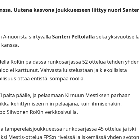
ssa. Uutena kasvona joukkueeseen liittyy nuori Santer
A-nuorista siirtyvällä
Santeri Peltolalla
sekä yksivuotisell
kanssa.
udella RoKin paidassa runkosarjassa 52 ottelua tehden yhde
do ei karttunut. Vahvasta luistelustaan ja kiekollisista
llisuus ottaa entistä isompaa roolia.
i paita päälle, ja pelaamaan Kirnuun Mestiksen parhaan
kka kehittymiseen niin pelaajana, kuin ihmisenäkin.
noo Sihvonen RoKin
verkkosivuilla
.
la tamperelaisjoukkueessa runkosarjassa 45 ottelua ja iski
si Mestis-ottelua FPS:n riveissä ja iskemässä yhden syötön