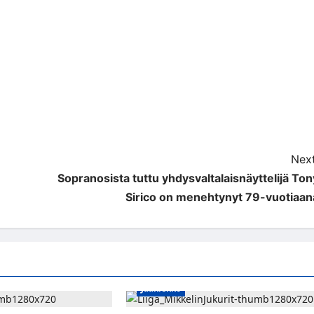
Next
Sopranosista tuttu yhdysvaltalais­näyttelijä Ton
Sirico on menehtynyt 79-vuotiaan
Jääkiekko