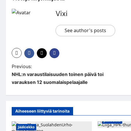
Vixi
See author's posts
P
Previous:
NHL:n varaustilaisuuden toinen päivä toi
o
varauksen 12 suomalaispelaajalle
s
t
n
Aiheeseen liittyviä tarinoita
a
Jääkiekko
Jääkiekko
v