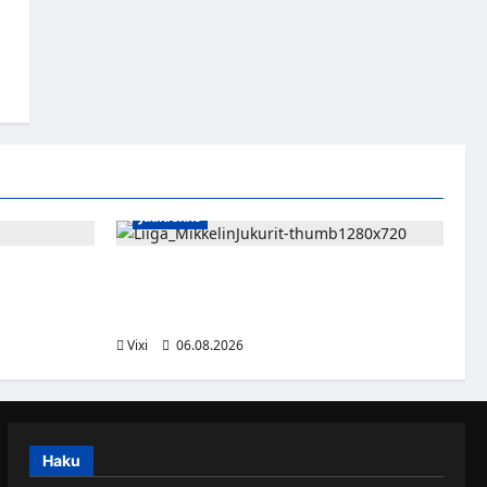
a
Jääkiekko
sa kevääseen
Alex Lintuniemi vahvistaa Jukurien
puolustusta – kokenut puolustaja palaa
Liigaan
Vixi
06.08.2026
Haku