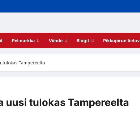
it
Pelinurkka
Viihde
Blogit
Pikkupirun tietov
i tulokas Tampereelta
a uusi tulokas Tampereelta