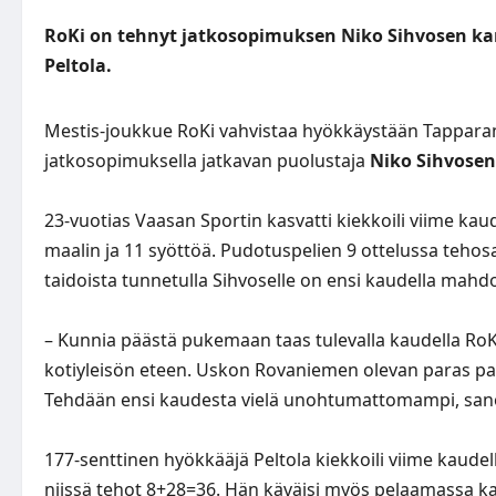
RoKi on tehnyt jatkosopimuksen Niko Sihvosen kan
Peltola.
Mestis-joukkue RoKi vahvistaa hyökkäystään Tapparan 
jatkosopimuksella jatkavan puolustaja
Niko Sihvosen
23-vuotias Vaasan Sportin kasvatti kiekkoili viime ka
maalin ja 11 syöttöä. Pudotuspelien 9 ottelussa tehosal
taidoista tunnetulla Sihvoselle on ensi kaudella mahdo
– Kunnia päästä pukemaan taas tulevalla kaudella RoK
kotiyleisön eteen. Uskon Rovaniemen olevan paras pai
Tehdään ensi kaudesta vielä unohtumattomampi, sa
177-senttinen hyökkääjä Peltola kiekkoili viime kaudel
niissä tehot 8+28=36. Hän käväisi myös pelaamassa kak