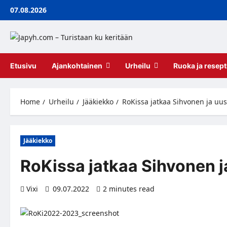
Skip
07.08.2026
to
content
Etusivu
Ajankohtainen
Urheilu
Ruoka ja resept
Home
Urheilu
Jääkiekko
RoKissa jatkaa Sihvonen ja uus
Jääkiekko
RoKissa jatkaa Sihvonen j
Vixi
09.07.2022
2 minutes read