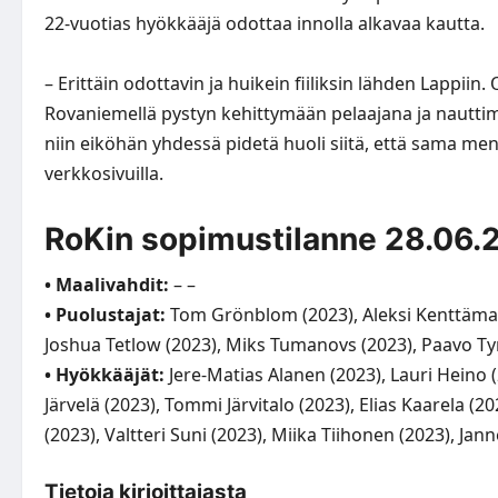
22-vuotias hyökkääjä odottaa innolla alkavaa kautta.
– Erittäin odottavin ja huikein fiiliksin lähden Lappiin
Rovaniemellä pystyn kehittymään pelaajana ja nauttima
niin eiköhän yhdessä pidetä huoli siitä, että sama men
verkkosivuilla.
RoKin sopimustilanne 28.06.
• Maalivahdit:
– –
• Puolustajat:
Tom Grönblom (2023), Aleksi Kenttämaa
Joshua Tetlow (2023), Miks Tumanovs (2023), Paavo Tyni 
• Hyökkääjät:
Jere-Matias Alanen (2023), Lauri Heino 
Järvelä (2023), Tommi Järvitalo (2023), Elias Kaarela (2
(2023), Valtteri Suni (2023), Miika Tiihonen (2023), Jan
Tietoja kirjoittajasta