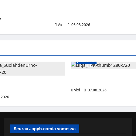
e jatkaa HPK:ssa
Alex Lintuniemi vahvistaa Jukurien
puolustusta – kokenut puolustaja pala
Liigaan
6
Vixi
06.08.2026
Jääkiekko
Viljami Jokirinne jatkaa HPK:s
2028
shyökkääjä Martti Mäkinen
lahden Urhoon
Vixi
07.08.2026
.2026
Seuraa Japyh.comia somessa