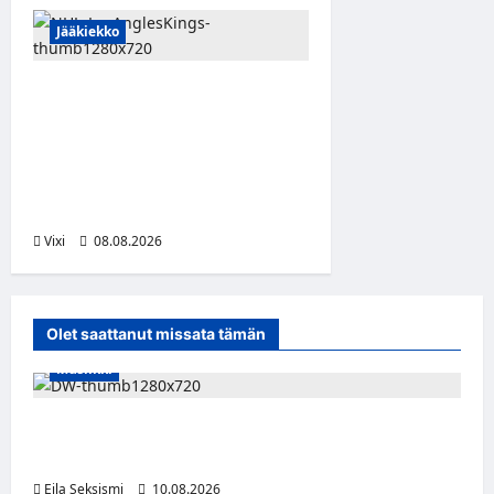
Jääkiekko
Anže Kopitar saa
kuninkaallisen
kunnianosoituksen –
numero 11 kattoon ja patsas
areenan eteen
Vixi
08.08.2026
Olet saattanut missata tämän
Musiikki
Dw julkaisi uuden Palokunta-singlen –
kolmas studioalbumi valmistelussa
Eila Seksismi
10.08.2026