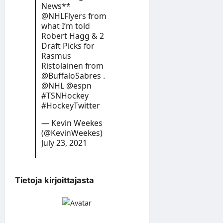
News**
@NHLFlyers
from
what I’m told
Robert Hagg & 2
Draft Picks for
Rasmus
Ristolainen from
@BuffaloSabres
.
@NHL
@espn
#TSNHockey
#HockeyTwitter
— Kevin Weekes
(@KevinWeekes)
July 23, 2021
Tietoja kirjoittajasta