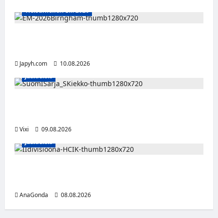
Yleisurheilun EM 2026
Tänään alkaa yleisurheilun EM-kisat
Birminghamissa
Japyh.com
10.08.2026
Jääkiekko
Leevi Kinnunen vahvistaa S-Kiekkoa –
hyökkääjä siirtyy Seinäjoelle Laser HT:stä
Vixi
09.08.2026
Jääkiekko
Miikka Ranki jatkaa HCIK:ssa – puolustajalle
kolmas kausi Kaarinassa
AnaGonda
08.08.2026