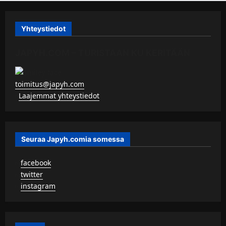
Yhteystiedot
JAPYH.COM – TURISTAAN KU KERITÄÄN
toimitus@japyh.com
▹
Laajemmat yhteystiedot
Seuraa Japyh.comia somessa
▹
facebook
▹
twitter
▹
instagram