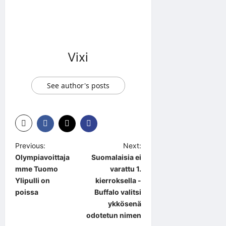
Vixi
See author's posts
P
Previous:
Next:
Olympiavoittaja
Suomalaisia ei
o
mme Tuomo
varattu 1.
s
Ylipulli on
kierroksella -
t
poissa
Buffalo valitsi
ykkösenä
n
odotetun nimen
a