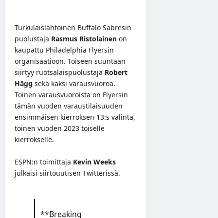
Turkulaislähtöinen Buffalo Sabresin
puolustaja
Rasmus Ristolainen
on
kaupattu Philadelphia Flyersin
organisaatioon. Toiseen suuntaan
siirtyy ruotsalaispuolustaja
Robert
Hägg
sekä kaksi varausvuoroa.
Toinen varausvuoroista on Flyersin
tämän vuoden varaustilaisuuden
ensimmäisen kierroksen 13:s valinta,
toinen vuoden 2023 toiselle
kierrokselle.
ESPN:n toimittaja
Kevin Weeks
julkaisi siirtouutisen Twitterissä.
**Breaking