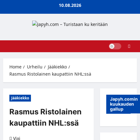
Skip
10.08.2026
to
content
Home
Urheilu
Jääkiekko
Rasmus Ristolainen kaupattiin NHL:ssä
Jääkiekko
Japyh.comin
kuukauden
gallup
Rasmus Ristolainen
kaupattiin NHL:ssä
Vixi