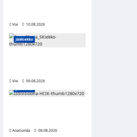
suomalaisena NHL-
sopimukseen
Vixi
10.08.2026
Jääkiekko
Leevi Kinnunen vahvistaa S-
Kiekkoa – hyökkääjä siirtyy
Seinäjoelle Laser HT:stä
Vixi
09.08.2026
Jääkiekko
Miikka Ranki jatkaa HCIK:ssa
– puolustajalle kolmas kausi
Kaarinassa
AnaGonda
08.08.2026