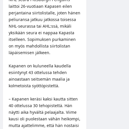
laittoi 26-vuotiaan Kapasen eilen
perjantaina siirtolistalle, joten hänen
peliuransa jatkuu jatkossa toisessa
NHL-seurassa tai AHL:ssä, mikäli
yksikään seura ei nappaa Kapasta
itselleen. Sopimuksen purkaminen
on myös mahdollista siirtolistan
läpäisemisen jälkeen.
Kapanen on kuluneella kaudella
esiintynyt 43 ottelussa tehden
ainoastaan seitsemän maalia ja
kolmetoista syöttöpistettä.
– Kapanen keräsi kaksi kautta sitten
40 ottelussa 30 tehopistettä. Hän
näytti aika hyvältä pelaajalta. Viime
kausi oli puolestaan vähän heikompi,
mutta ajattelimme, että hän nostaisi