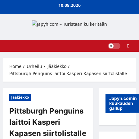
Skip
10.08.2026
to
content
Home
Urheilu
Jääkiekko
Pittsburgh Penguins laittoi Kasperi Kapasen siirtolistalle
Jääkiekko
Japyh.comin
kuukauden
gallup
Pittsburgh Penguins
laittoi Kasperi
Kapasen siirtolistalle