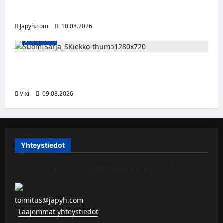
Birminghamissa
Japyh.com
10.08.2026
Jääkiekko
Leevi Kinnunen vahvistaa S-Kiekkoa –
hyökkääjä siirtyy Seinäjoelle Laser HT:stä
Vixi
09.08.2026
Yhteystiedot
JAPYH.COM – TURISTAAN KU KERITÄÄN
toimitus@japyh.com
▹
Laajemmat yhteystiedot