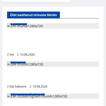
Olet saattanut missata tämän
Jääkiekko
Onni Hautamäki teki suomalaista
jääkiekkohistoriaa – ensimmäisenä
suomalaisena NHL-sopimukseen
Vixi
10.08.2026
Musiikki
Dw julkaisi uuden Palokunta-singlen –
kolmas studioalbumi valmistelussa
Eila Seksismi
10.08.2026
Yleisurheilun EM 2026
Tänään alkaa yleisurheilun EM-kisat