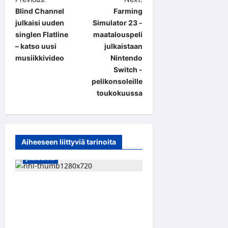
P
Blind Channel
Farming
o
julkaisi uuden
Simulator 23 -
s
singlen Flatline
maatalouspeli
t
– katso uusi
julkaistaan
musiikkivideo
Nintendo
n
Switch -
a
pelikonsoleille
toukokuussa
v
i
g
a
Aiheeseen liittyviä tarinoita
t
Jääkiekko
i
Onni Hautamäki teki
o
suomalaista
n
jääkiekkohistoriaa –
ensimmäisenä