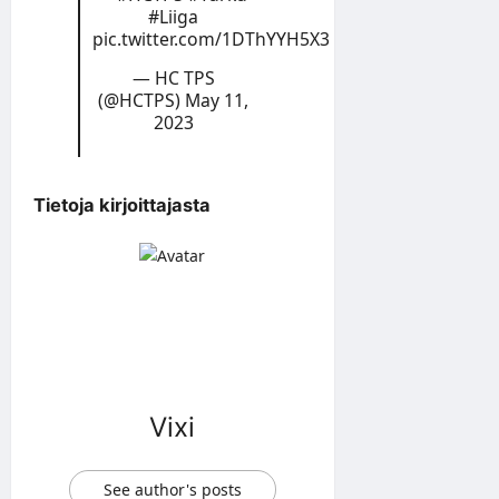
#Liiga
pic.twitter.com/1DThYYH5X3
— HC TPS
(@HCTPS)
May 11,
2023
Tietoja kirjoittajasta
Vixi
See author's posts