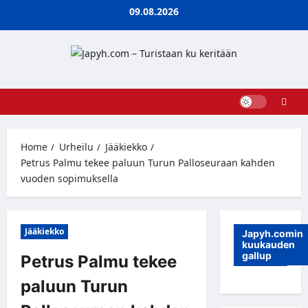
Skip
09.08.2026
to
content
Home
Urheilu
Jääkiekko
Petrus Palmu tekee paluun Turun Palloseuraan kahden
vuoden sopimuksella
Jääkiekko
Japyh.comin
kuukauden
gallup
Petrus Palmu tekee
paluun Turun