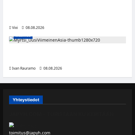
Naisleijonat Sveitsin WEHT-turnaukseen
tällä joukkueella – ottelut näkyvät HBO
Maxilla ja TV5:llä
Vixi
08.08.2026
Musiikki
Myrtsi sanoo uudella singlellään viimeisen
sanan – matka kohti debyyttialbumia jatkuu
Ivan Rauramo
08.08.2026
Yhteystiedot
JAPYH.COM – TURISTAAN KU KERITÄÄN
toimitus@japyh.com