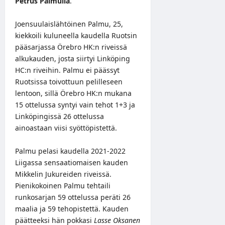
Petrus Palmulla
.
Joensuulaislähtöinen Palmu, 25,
kiekkoili kuluneella kaudella Ruotsin
pääsarjassa Örebro HK:n riveissä
alkukauden, josta siirtyi Linköping
HC:n riveihin. Palmu ei päässyt
Ruotsissa toivottuun pelilleseen
lentoon, sillä Örebro HK:n mukana
15 ottelussa syntyi vain tehot 1+3 ja
Linköpingissä 26 ottelussa
ainoastaan viisi syöttöpistettä.
Palmu pelasi kaudella 2021-2022
Liigassa sensaatiomaisen kauden
Mikkelin Jukureiden riveissä.
Pienikokoinen Palmu tehtaili
runkosarjan 59 ottelussa peräti 26
maalia ja 59 tehopistettä. Kauden
päätteeksi hän pokkasi
Lasse Oksanen