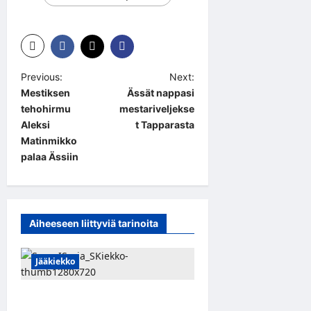
P
Previous:
Next:
Mestiksen
Ässät nappasi
o
tehohirmu
mestariveljekse
s
Aleksi
t Tapparasta
t
Matinmikko
palaa Ässiin
n
a
v
Aiheeseen liittyviä tarinoita
i
g
Jääkiekko
a
t
Leevi Kinnunen vahvistaa S-