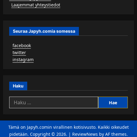
▹
Laajemmat yhteystiedot
Seuraa Japyh.comia somessa
▹
facebook
▹
twitter
▹
instagram
Haku
Haku:
Tämä on Japyh.comin virallinen kotisivusto. Kaikki oikeudet
pidetään. Copyright © 2026.
|
ReviewNews
by AF themes.