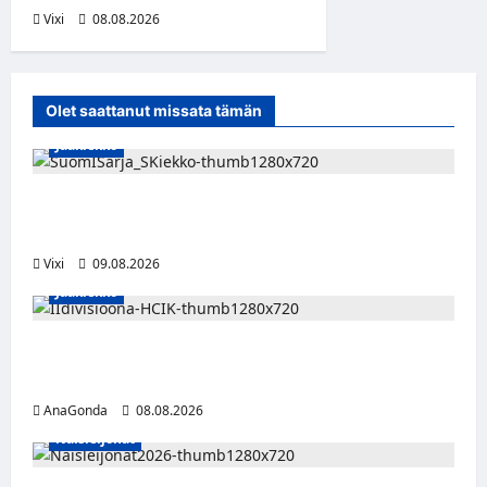
Vixi
08.08.2026
Olet saattanut missata tämän
Jääkiekko
Leevi Kinnunen vahvistaa S-Kiekkoa –
hyökkääjä siirtyy Seinäjoelle Laser HT:stä
Vixi
09.08.2026
Jääkiekko
Miikka Ranki jatkaa HCIK:ssa – puolustajalle
kolmas kausi Kaarinassa
AnaGonda
08.08.2026
Naisleijonat