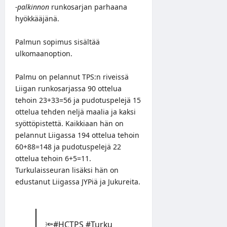
-palkinnon
runkosarjan parhaana
hyökkääjänä.
Palmun sopimus sisältää
ulkomaanoption.
Palmu on pelannut TPS:n riveissä
Liigan runkosarjassa 90 ottelua
tehoin 23+33=56 ja pudotuspelejä 15
ottelua tehden neljä maalia ja kaksi
syöttöpistettä. Kaikkiaan hän on
pelannut Liigassa 194 ottelua tehoin
60+88=148 ja pudotuspelejä 22
ottelua tehoin 6+5=11.
Turkulaisseuran lisäksi hän on
edustanut Liigassa JYPiä ja Jukureita.
🔦
#HCTPS
#Turku