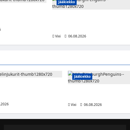
Jääkiekko
vahvistaa Jukurien
kenut puolustaja palaa
Ville Koivuselle jättisopimus
Pittsburghiin – kahdeksan vuotta ja 32
miljoonaa dollaria
6
Vixi
06.08.2026
Jääkiekko
emi vahvistaa Jukurien
– kokenut puolustaja palaa
Ville Koivuselle jättisopimus Pi
kahdeksan vuotta ja 32 miljoon
.2026
Vixi
06.08.2026