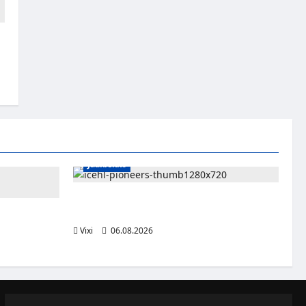
Jääkiekko
Jesse Seppälä siirtyy Itävaltaan – Pioneers
Vorarlbergin suomalaisryhmä kasvaa
ttsburghiin –
aa dollaria
Vixi
06.08.2026