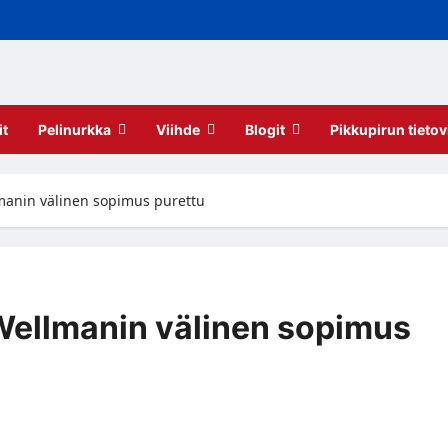
it
Pelinurkka
Viihde
Blogit
Pikkupirun tietov
manin välinen sopimus purettu
Wellmanin välinen sopimus