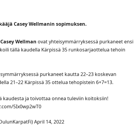
kkääjä Casey Wellmanin sopimuksen.
ä
Casey Wellman
ovat yhteisymmärryksessä purkaneet ensi
ili tällä kaudella Kärpissä 35 runkosarjaottelua tehoin
eisymmärryksessä purkaneet kautta 22–23 koskevan
ella 21–22 Kärpissä 35 ottelua tehopistein 6+7=13.
kaudesta ja toivottaa onnea tuleviin koitoksiin!
ter.com/5Ix0wp2wT0
OulunKarpatFi)
April 14, 2022