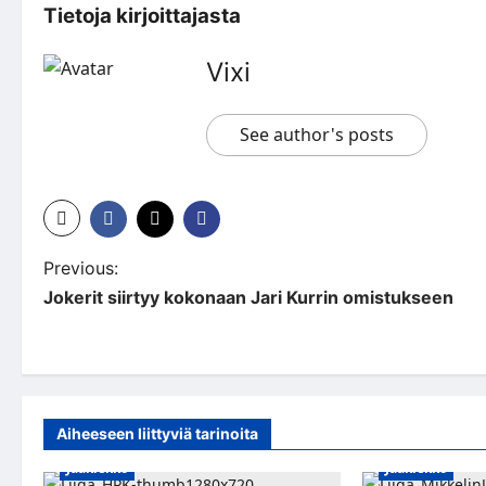
Tietoja kirjoittajasta
Vixi
See author's posts
P
Previous:
Jokerit siirtyy kokonaan Jari Kurrin omistukseen
o
s
t
n
Aiheeseen liittyviä tarinoita
a
Jääkiekko
Jääkiekko