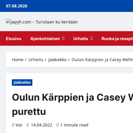
Skip
07.08.2026
to
content
Etusivu
Ajankohtainen
Urheilu
Ruoka ja resept
Home
Urheilu
Jääkiekko
Oulun Kärppien ja Casey Well
Jääkiekko
Oulun Kärppien ja Casey 
purettu
Vixi
14.04.2022
1 minute read