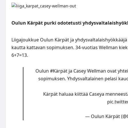
Oulun Kärpät purki odotetusti yhdysvaltalaishyö
Liigajoukkue Oulun Kärpät ja yhdysvaltalaishyökkääj
kautta kattavan sopimuksen. 34-vuotias Wellman kiekko
6+7=13.
Oulun
#Kärpät
ja Casey Wellman ovat yht
sopimuksen. Yhdysvaltalainen pelasi kaud
Kärpät haluaa kiittää Caseya menneestä 
pic.twit
— Oulun Kärpät (@