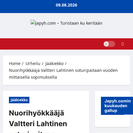
Skip
09.08.2026
to
content
Home
Urheilu
Jääkiekko
Nuorihyökkääjä Valtteri Lahtinen soturipaitaan vuoden
mittaisella sopimuksella
Jääkiekko
Japyh.comin
kuukauden
gallup
Nuorihyökkääjä
Valtteri Lahtinen