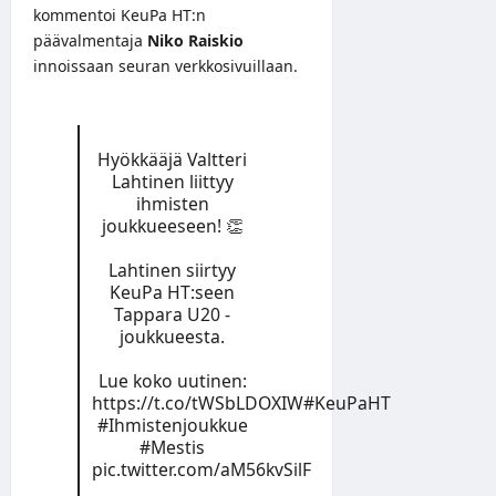
kommentoi KeuPa HT:n
päävalmentaja
Niko Raiskio
innoissaan seuran verkkosivuillaan.
Hyökkääjä Valtteri
Lahtinen liittyy
ihmisten
joukkueeseen! 👏
Lahtinen siirtyy
KeuPa HT:seen
Tappara U20 -
joukkueesta.
Lue koko uutinen:
https://t.co/tWSbLDOXIW
#KeuPaHT
#Ihmistenjoukkue
#Mestis
pic.twitter.com/aM56kvSilF