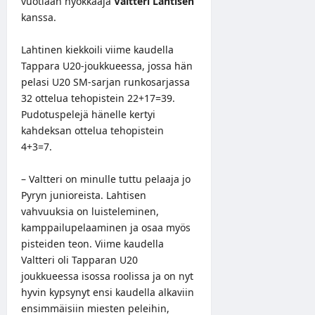
vuotiaan hyökkääjä
Valtteri Lahtisen
kanssa.
Lahtinen kiekkoili viime kaudella
Tappara U20-joukkueessa, jossa hän
pelasi U20 SM-sarjan runkosarjassa
32 ottelua tehopistein 22+17=39.
Pudotuspelejä hänelle kertyi
kahdeksan ottelua tehopistein
4+3=7.
– Valtteri on minulle tuttu pelaaja jo
Pyryn junioreista. Lahtisen
vahvuuksia on luisteleminen,
kamppailupelaaminen ja osaa myös
pisteiden teon. Viime kaudella
Valtteri oli Tapparan U20
joukkueessa isossa roolissa ja on nyt
hyvin kypsynyt ensi kaudella alkaviin
ensimmäisiin miesten peleihin,