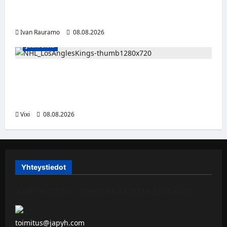
Myrtsi sanoo uudella singlellään viimeisen
sanan – matka kohti debyyttialbumia jatkuu
Ivan Rauramo
08.08.2026
Jääkiekko
Anže Kopitar saa kuninkaallisen
kunnianosoituksen – numero 11 kattoon ja
patsas areenan eteen
Vixi
08.08.2026
Yhteystiedot
JAPYH.COM – TURISTAAN KU KERITÄÄN
toimitus@japyh.com