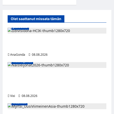
Olet saattanut missata tämän
Jääkiekko
Miikka Ranki jatkaa HCIK:ssa – puolustajalle
kolmas kausi Kaarinassa
AnaGonda
08.08.2026
Naisleijonat
Naisleijonat Sveitsin WEHT-turnaukseen
tällä joukkueella – ottelut näkyvät HBO
Maxilla ja TV5:llä
Vixi
08.08.2026
Musiikki