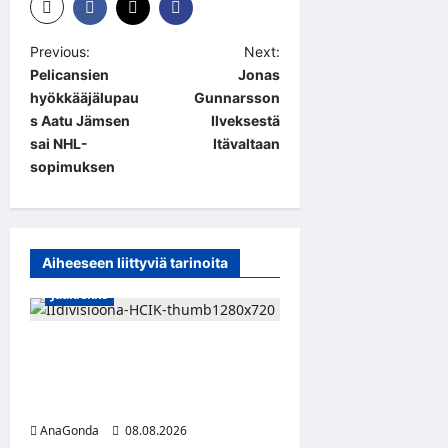
P
Previous:
Next:
Pelicansien
Jonas
o
hyökkääjälupau
Gunnarsson
s
s Aatu Jämsen
Ilveksestä
t
sai NHL-
Itävaltaan
sopimuksen
n
a
v
Aiheeseen liittyviä tarinoita
i
Jääkiekko
g
a
Miikka Ranki jatkaa HCIK:ssa
t
– puolustajalle kolmas kausi
i
Kaarinassa
o
AnaGonda
08.08.2026