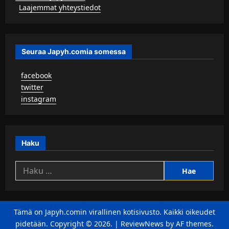
▹
Laajemmat yhteystiedot
Seuraa Japyh.comia somessa
▹
facebook
▹
twitter
▹
instagram
Haku
Haku:
Tämä on Japyh.comin virallinen kotisivusto. Kaikki oikeudet
pidetään. Copyright © 2026.
|
ReviewNews
by AF themes.