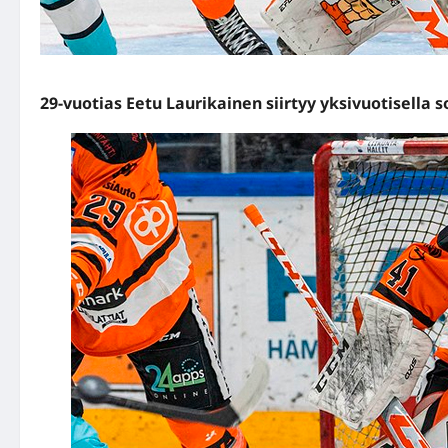
29-vuotias Eetu Laurikainen siirtyy yksivuotisella 