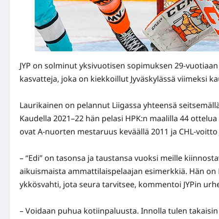
JYP on solminut yksivuotisen sopimuksen 29-vuotiaa
kasvatteja, joka on kiekkoillut Jyväskylässä viimeksi k
Laurikainen on pelannut Liigassa yhteensä seitsemällä 
Kaudella 2021–22 hän pelasi HPK:n maalilla 44 ottelua
ovat A-nuorten mestaruus keväällä 2011 ja CHL-voitto J
– “Edi” on tasonsa ja taustansa vuoksi meille kiinn
aikuismaista ammattilaispelaajan esimerkkiä. Hän on L
ykkösvahti, jota seura tarvitsee, kommentoi JYPin urh
– Voidaan puhua kotiinpaluusta. Innolla tulen takaisin