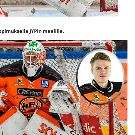
sopimuksella JYPin maalille.