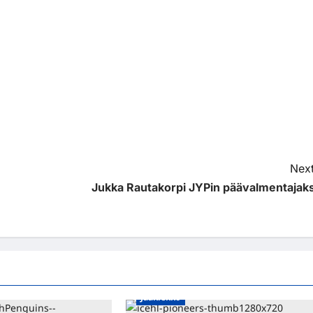
Next
Jukka Rautakorpi JYPin päävalmentajaks
Jääkiekko