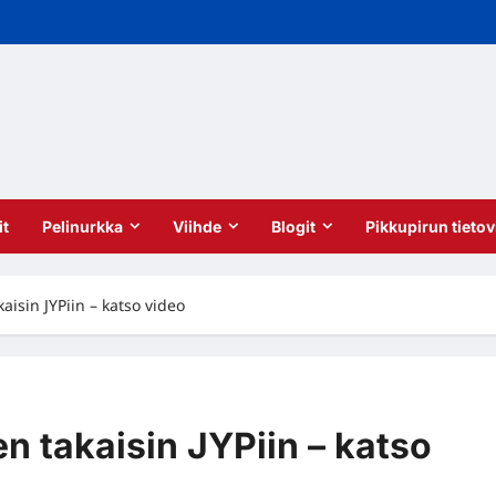
it
Pelinurkka
Viihde
Blogit
Pikkupirun tietov
aisin JYPiin – katso video
n takaisin JYPiin – katso