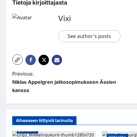
Tietoja kirjoittajasta
Vixi
See author's posts
P
Previous:
Niklas Appelgren jatkosopimukseen Ässien
o
kanssa
s
t
n
Aiheeseen liittyviä tarinoita
a
Jääkiekko