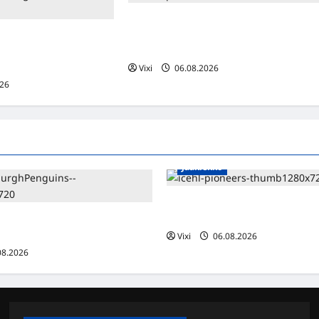
Jesse Seppälä siirtyy Itävaltaan –
Pioneers Vorarlbergin suomalaisryhm
jättisopimus
kasvaa
kahdeksan vuotta ja 32
ia
Vixi
06.08.2026
026
Jääkiekko
Jesse Seppälä siirtyy Itävaltaa
Vorarlbergin suomalaisryhmä 
lle jättisopimus Pittsburghiin –
otta ja 32 miljoonaa dollaria
Vixi
06.08.2026
08.2026