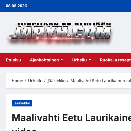
Skip
06.08.2026
to
content
Etusivu
Ajankohtainen
Urheilu
Ruoka ja resept
Home
Urheilu
Jääkiekko
Maalivahti Eetu Laurikainen tak
Jääkiekko
Maalivahti Eetu Laurikaine