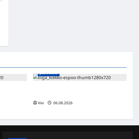
ä
Jääkiekko
n – Pioneers
Ruotsalaishyökkääjä Linus Öberg siirtyy
kasvaa
Kiekko-Espooseen
Vixi
06.08.2026