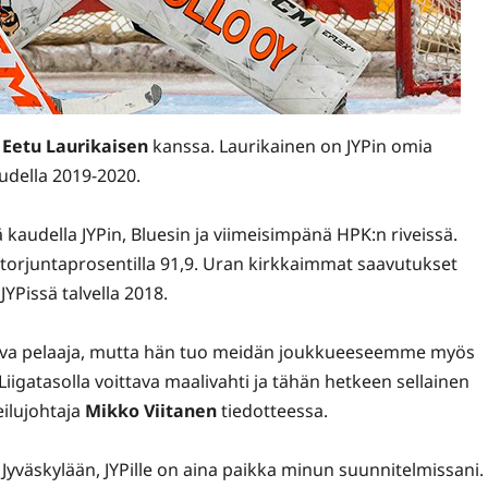
n
Eetu Laurikaisen
kanssa. Laurikainen on JYPin omia
audella 2019-2020.
kaudella JYPin, Bluesin ja viimeisimpänä HPK:n riveissä.
 torjuntaprosentilla 91,9. Uran kirkkaimmat saavutukset
YPissä talvella 2018.
ostava pelaaja, mutta hän tuo meidän joukkueeseemme myös
iigatasolla voittava maalivahti ja tähän hetkeen sellainen
eilujohtaja
Mikko Viitanen
tiedotteessa.
 Jyväskylään, JYPille on aina paikka minun suunnitelmissani.