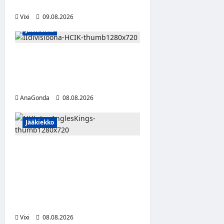
Seinäjoelle Laser HT:stä
Vixi
09.08.2026
Jääkiekko
Miikka Ranki jatkaa HCIK:ssa
– puolustajalle kolmas kausi
Kaarinassa
AnaGonda
08.08.2026
Jääkiekko
Anže Kopitar saa
kuninkaallisen
kunnianosoituksen –
numero 11 kattoon ja patsas
areenan eteen
Vixi
08.08.2026