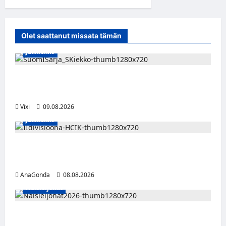
Olet saattanut missata tämän
Jääkiekko
Leevi Kinnunen vahvistaa S-Kiekkoa –
hyökkääjä siirtyy Seinäjoelle Laser HT:stä
Vixi
09.08.2026
Jääkiekko
Miikka Ranki jatkaa HCIK:ssa – puolustajalle
kolmas kausi Kaarinassa
AnaGonda
08.08.2026
Naisleijonat
Naisleijonat Sveitsin WEHT-turnaukseen