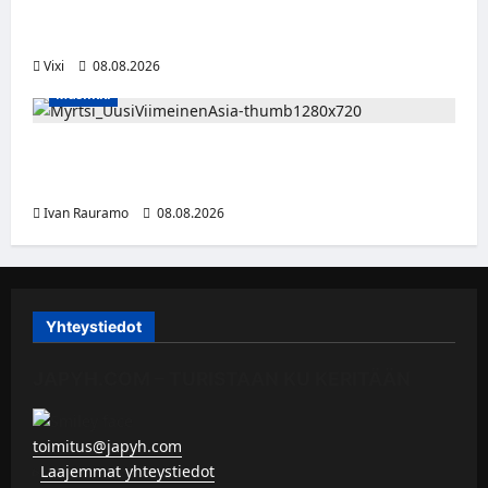
tällä joukkueella – ottelut näkyvät HBO
Maxilla ja TV5:llä
Vixi
08.08.2026
Musiikki
Myrtsi sanoo uudella singlellään viimeisen
sanan – matka kohti debyyttialbumia jatkuu
Ivan Rauramo
08.08.2026
Yhteystiedot
JAPYH.COM – TURISTAAN KU KERITÄÄN
toimitus@japyh.com
▹
Laajemmat yhteystiedot