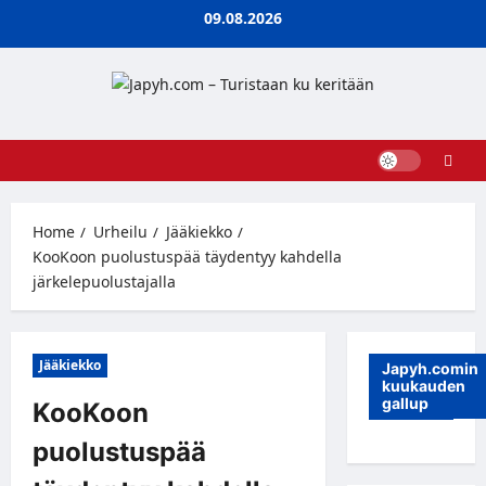
Skip
09.08.2026
to
content
Home
Urheilu
Jääkiekko
KooKoon puolustuspää täydentyy kahdella
järkelepuolustajalla
Jääkiekko
Japyh.comin
kuukauden
gallup
KooKoon
puolustuspää