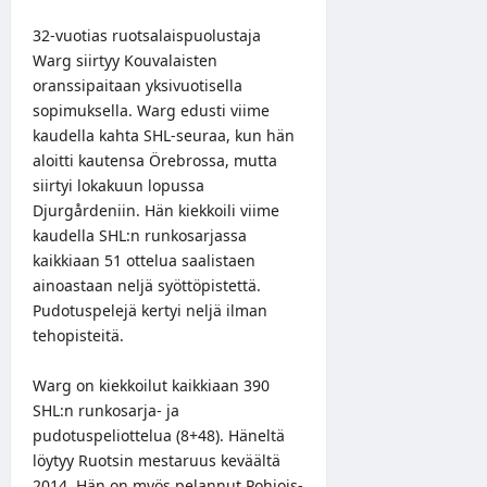
32-vuotias ruotsalaispuolustaja
Warg siirtyy Kouvalaisten
oranssipaitaan yksivuotisella
sopimuksella. Warg edusti viime
kaudella kahta SHL-seuraa, kun hän
aloitti kautensa Örebrossa, mutta
siirtyi lokakuun lopussa
Djurgårdeniin. Hän kiekkoili viime
kaudella SHL:n runkosarjassa
kaikkiaan 51 ottelua saalistaen
ainoastaan neljä syöttöpistettä.
Pudotuspelejä kertyi neljä ilman
tehopisteitä.
Warg on kiekkoilut kaikkiaan 390
SHL:n runkosarja- ja
pudotuspeliottelua (8+48). Häneltä
löytyy Ruotsin mestaruus keväältä
2014. Hän on myös pelannut Pohjois-