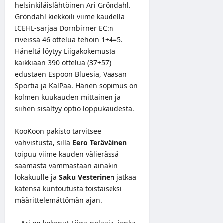
helsinkiläislähtöinen Ari Gröndahl.
Gröndahl kiekkoili viime kaudella
ICEHL-sarjaa Dornbirner EC:n
riveissä 46 ottelua tehoin 1+4=5.
Häneltä löytyy Liigakokemusta
kaikkiaan 390 ottelua (37+57)
edustaen Espoon Bluesia, Vaasan
Sportia ja KalPaa. Hänen sopimus on
kolmen kuukauden mittainen ja
siihen sisältyy optio loppukaudesta.
KooKoon pakisto tarvitsee
vahvistusta, sillä
Eero Teräväinen
toipuu viime kauden välierässä
saamasta vammastaan ainakin
lokakuulle ja
Saku Vesterinen
jatkaa
kätensä kuntoutusta toistaiseksi
määrittelemättömän ajan.
− Ari on kokenut Liiga-pelaaja, jonka