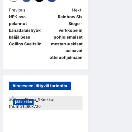
P
Previous:
Next:
HPK:ssa
Rainbow Six
o
pelannut
Siege -
s
kanadalaishyök
verkkopelin
t
kääjä Sean
pohjoismaiset
Collins Sveitsiin
mestaruuskisat
n
palaavat
a
otteluohjelmaan
v
i
g
Aiheeseen liittyviä tarinoita
a
t
Jääkiekko
i
Leevi Kinnunen vahvistaa S-
o
Kiekkoa – hyökkääjä siirtyy
n