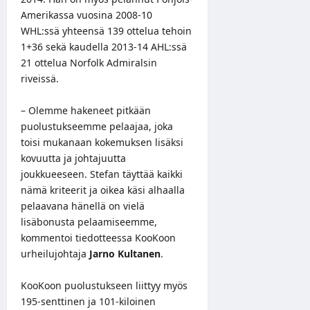
Amerikassa vuosina 2008-10
WHL:ssä yhteensä 139 ottelua tehoin
1+36 sekä kaudella 2013-14 AHL:ssä
21 ottelua Norfolk Admiralsin
riveissä.
– Olemme hakeneet pitkään
puolustukseemme pelaajaa, joka
toisi mukanaan kokemuksen lisäksi
kovuutta ja johtajuutta
joukkueeseen. Stefan täyttää kaikki
nämä kriteerit ja oikea käsi alhaalla
pelaavana hänellä on vielä
lisäbonusta pelaamiseemme,
kommentoi
tiedotteessa
KooKoon
urheilujohtaja
Jarno Kultanen
.
KooKoon puolustukseen liittyy myös
195-senttinen ja 101-kiloinen