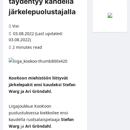
täydentyy kahdella
järkelepuolustajalla
Vixi
03.08.2022 (Last updated:
03.08.2022)
2 minutes read
KooKoon miehistöön liittyvät
järkelepakit ensi kaudeksi Stefan
Warg ja Ari Gröndahl.
Liigajoukkue KooKoon
puolustuksessa kiekkoilee ensi
kaudella ruotsalaispelaaja
Stefan
Warg
ja
Ari Gröndahl
.