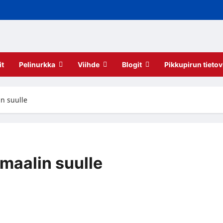
it
Pelinurkka
Viihde
Blogit
Pikkupirun tietov
n suulle
maalin suulle