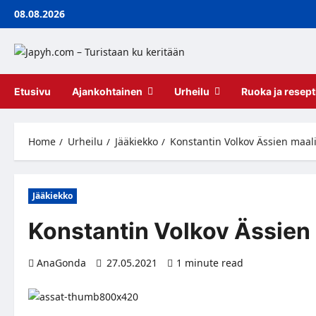
Skip
08.08.2026
to
content
Etusivu
Ajankohtainen
Urheilu
Ruoka ja resept
Home
Urheilu
Jääkiekko
Konstantin Volkov Ässien maali
Jääkiekko
Konstantin Volkov Ässien 
AnaGonda
27.05.2021
1 minute read