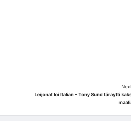
Next
Leijonat löi Italian – Tony Sund täräytti kaks
maali