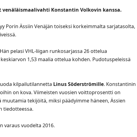
t venäläismaalivahti Konstantin Volkovin kanssa.
tyy Porin Ässiin Venäjän toiseksi korkeimmalta sarjatasolta,
veissä.
 Hän pelasi VHL-liigan runkosarjassa 26 ottelua
n keskiarvon 1,53 maalia ottelua kohden. Pudotuspeleissä
luoda kilpailutilannetta
Linus Söderströmille
. Konstantinin
oihin on kova. Viimeisten vuosien voittoprosentti on
inä muutamia tekijöitä, miksi päädyimme häneen, Ässien
n tiedotteessa.
n varaus vuodelta 2016.