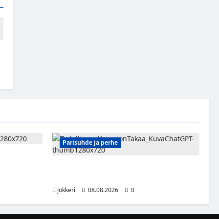
Parisuhde ja perhe
n
 kattoon ja
Viisi merkkiä, että kumppani ei ehkä ole
täysin rehellinen
Jokkeri
08.08.2026
0