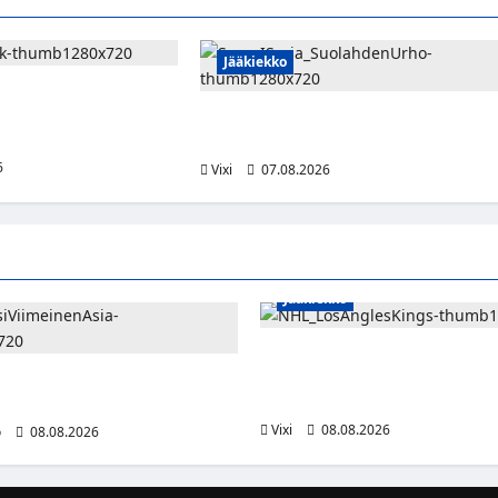
Jääkiekko
i Toivo Laaksonen
roatiassa – KHL Sisak
FPS:n keskushyökkääjä Martti Mäkinen
an hyökkääjän
siirtyy Suolahden Urhoon
6
Vixi
07.08.2026
Jääkiekko
Anže Kopitar saa kuninkaallise
kunnianosoituksen – numero 11
 uudella singlellään viimeisen
patsas areenan eteen
a kohti debyyttialbumia jatkuu
Vixi
08.08.2026
o
08.08.2026