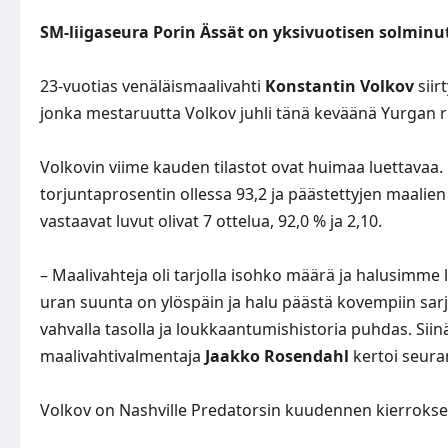
SM-liigaseura Porin Ässät on yksivuotisen solminu
23-vuotias venäläismaalivahti
Konstantin Volkov
siir
jonka mestaruutta Volkov juhli tänä keväänä Yurgan ri
Volkovin viime kauden tilastot ovat huimaa luettavaa.
torjuntaprosentin ollessa 93,2 ja päästettyjen maalie
vastaavat luvut olivat 7 ottelua, 92,0 % ja 2,10.
– Maalivahteja oli tarjolla isohko määrä ja halusimme 
uran suunta on ylöspäin ja halu päästä kovempiin sarj
vahvalla tasolla ja loukkaantumishistoria puhdas. Si
maalivahtivalmentaja
Jaakko Rosendahl
kertoi seura
Volkov on Nashville Predatorsin kuudennen kierrokse