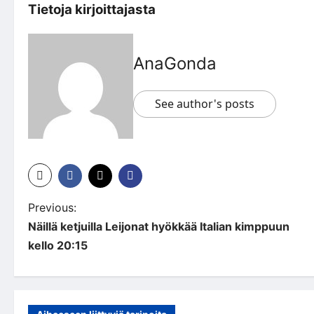
Tietoja kirjoittajasta
AnaGonda
See author's posts
P
Previous:
Näillä ketjuilla Leijonat hyökkää Italian kimppuun
o
kello 20:15
s
t
n