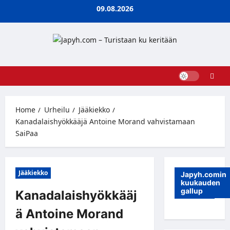
Skip
09.08.2026
to
content
Home
Urheilu
Jääkiekko
Kanadalaishyökkääjä Antoine Morand vahvistamaan
SaiPaa
Jääkiekko
Japyh.comin
kuukauden
gallup
Kanadalaishyökkääj
ä Antoine Morand