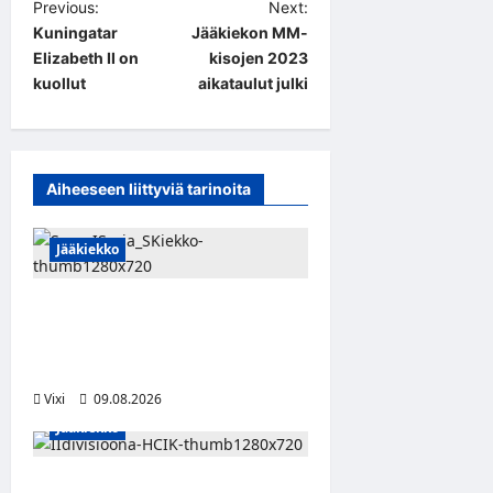
P
Previous:
Next:
Kuningatar
Jääkiekon MM-
o
Elizabeth II on
kisojen 2023
s
kuollut
aikataulut julki
t
n
a
Aiheeseen liittyviä tarinoita
v
i
Jääkiekko
g
Leevi Kinnunen vahvistaa S-
a
Kiekkoa – hyökkääjä siirtyy
t
Seinäjoelle Laser HT:stä
i
Vixi
09.08.2026
o
Jääkiekko
n
Miikka Ranki jatkaa HCIK:ssa