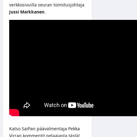
verkkosivuilla seuran toimitusjohtaja
Jussi Markkanen
.
Katso SaiPan päävalmentaja Pekka
Virran kommentit pelaajasta tästä!