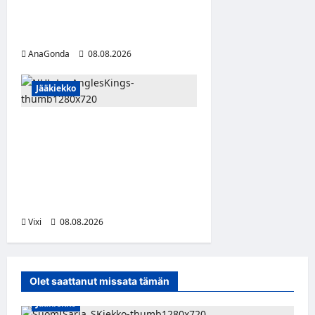
– puolustajalle kolmas kausi
Kaarinassa
AnaGonda
08.08.2026
Jääkiekko
Anže Kopitar saa
kuninkaallisen
kunnianosoituksen –
numero 11 kattoon ja patsas
areenan eteen
Vixi
08.08.2026
Olet saattanut missata tämän
Jääkiekko