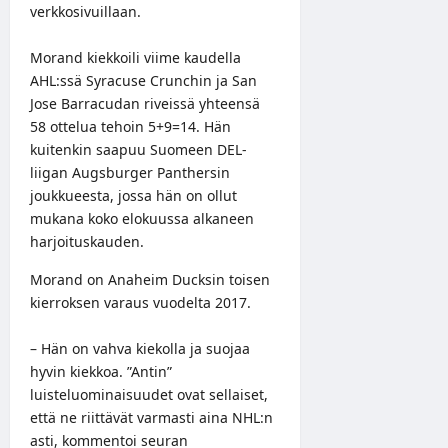
verkkosivuillaan
.
Morand kiekkoili viime kaudella
AHL:ssä Syracuse Crunchin ja San
Jose Barracudan riveissä yhteensä
58 ottelua tehoin 5+9=14. Hän
kuitenkin saapuu Suomeen DEL-
liigan Augsburger Panthersin
joukkueesta, jossa hän on ollut
mukana koko elokuussa alkaneen
harjoituskauden.
Morand on Anaheim Ducksin toisen
kierroksen varaus vuodelta 2017.
– Hän on vahva kiekolla ja suojaa
hyvin kiekkoa. ”Antin”
luisteluominaisuudet ovat sellaiset,
että ne riittävät varmasti aina NHL:n
asti, kommentoi seuran