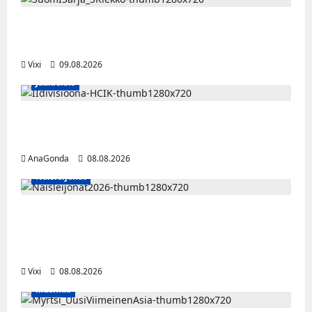
Leevi Kinnunen vahvistaa S-Kiekkoa –
hyökkääjä siirtyy Seinäjoelle Laser HT:stä
Vixi
09.08.2026
Jääkiekko
Miikka Ranki jatkaa HCIK:ssa – puolustajalle
kolmas kausi Kaarinassa
AnaGonda
08.08.2026
Naisleijonat
Naisleijonat Sveitsin WEHT-turnaukseen
tällä joukkueella – ottelut näkyvät HBO
Maxilla ja TV5:llä
Vixi
08.08.2026
Musiikki