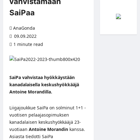
vahvistamaan
SaiPaa
AnaGonda
09.09.2022
1 minute read
SaiPa vahvistaa hyökkäystään
kanadalaisella keskushyökkääjä
Antoine Morandilla.
Liigajoukkue SaiPa on solminut 1+1 -
vuotisen pelaajasopimuksen
kanadalaisen keskushyökkääjä 23-
vuotiaan
Antoine Morandin
kanssa.
Asiasta tiedotti SaiPa