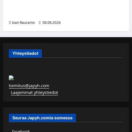
Myrtsi sanoo uudella singlellään viimeisen
sanan – matka kohti debyyttialbumia jatkuu
Ivan Rauramo
08.08.2026
Yhteystiedot
JAPYH.COM – TURISTAAN KU KERITÄÄN
toimitus@japyh.com
▹
Laajemmat yhteystiedot
Seuraa Japyh.comia somessa
▹
facebook