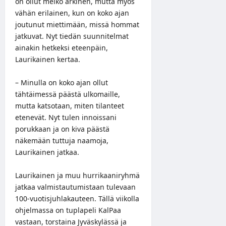
on ollut melko arkinen, mutta myös
vähän erilainen, kun on koko ajan
joutunut miettimään, missä hommat
jatkuvat. Nyt tiedän suunnitelmat
ainakin hetkeksi eteenpäin,
Laurikainen kertaa.
– Minulla on koko ajan ollut
tähtäimessä päästä ulkomaille,
mutta katsotaan, miten tilanteet
etenevät. Nyt tulen innoissani
porukkaan ja on kiva päästä
näkemään tuttuja naamoja,
Laurikainen jatkaa.
Laurikainen ja muu hurrikaaniryhmä
jatkaa valmistautumistaan tulevaan
100-vuotisjuhlakauteen. Tällä viikolla
ohjelmassa on tuplapeli KalPaa
vastaan, torstaina Jyväskylässä ja