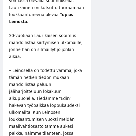
voimassa olevalla sopimuksella.
Laurikainen on kutsuttu tuuraamaan
loukkaantuneena olevaa
Topias
Leinosta
.
30-vuotiaan Laurikaisen sopimus
mahdollistaa siirtymisen ulkomaille,
jonne hän on silmäillyt jo jonkin
aikaa.
– Leinosella on todettu vamma, joka
tämän hetken tiedon mukaan
mahdollistaa paluun
jääharjoitteluun lokakuun
alkupuolella. Tiedämme “Edin”
hakevan työpaikkaa loppukaudeksi
ulkomailta. Kun Leinosen
loukkaantumisen vuoksi meidän
maalivahtiosastoltamme aukesi
paikka, näimme tilanteen, jossa