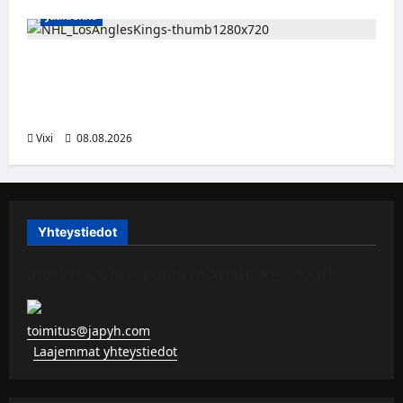
Jääkiekko
Anže Kopitar saa kuninkaallisen
kunnianosoituksen – numero 11 kattoon ja
patsas areenan eteen
Vixi
08.08.2026
Yhteystiedot
JAPYH.COM – TURISTAAN KU KERITÄÄN
toimitus@japyh.com
▹
Laajemmat yhteystiedot