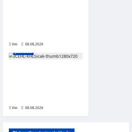
Anže Kopitar saa
kuninkaallisen
kunnianosoituksen –
numero 11 kattoon ja patsas
areenan eteen
Vixi
08.08.2026
Jääkiekko
Suomalaislaituri Toivo
Laaksonen jatkaa uraansa
Kroatiassa – KHL Sisak
nappasi tehokkaan
hyökkääjän
Vixi
08.08.2026