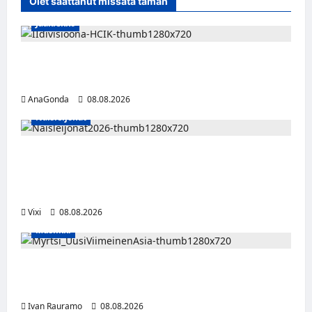
Olet saattanut missata tämän
Jääkiekko
Miikka Ranki jatkaa HCIK:ssa – puolustajalle
kolmas kausi Kaarinassa
AnaGonda
08.08.2026
Naisleijonat
Naisleijonat Sveitsin WEHT-turnaukseen
tällä joukkueella – ottelut näkyvät HBO
Maxilla ja TV5:llä
Vixi
08.08.2026
Musiikki
Myrtsi sanoo uudella singlellään viimeisen
sanan – matka kohti debyyttialbumia jatkuu
Ivan Rauramo
08.08.2026