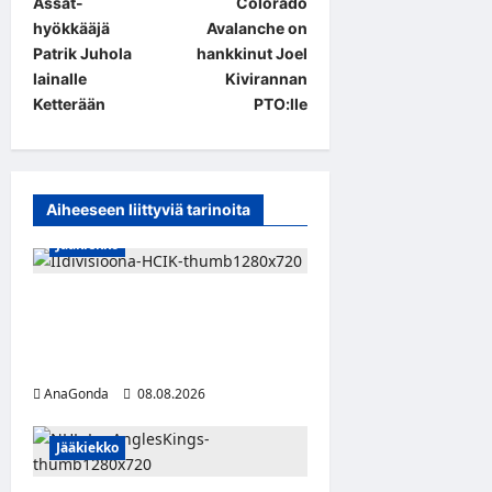
Ässät-
Colorado
o
hyökkääjä
Avalanche on
s
Patrik Juhola
hankkinut Joel
t
lainalle
Kivirannan
Ketterään
PTO:lle
n
a
v
Aiheeseen liittyviä tarinoita
i
Jääkiekko
g
a
Miikka Ranki jatkaa HCIK:ssa
t
– puolustajalle kolmas kausi
i
Kaarinassa
o
AnaGonda
08.08.2026
n
Jääkiekko