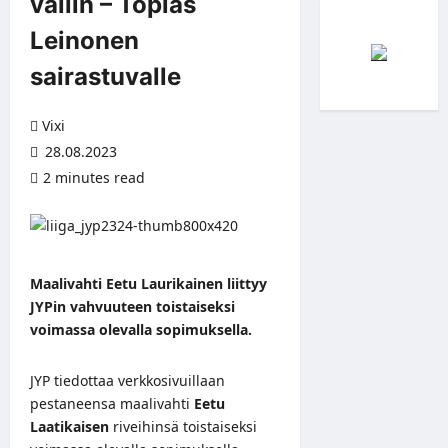
väliin – Topias
Leinonen
sairastuvalle
Vixi
28.08.2023
2 minutes read
Maalivahti Eetu Laurikainen liittyy
JYPin vahvuuteen toistaiseksi
voimassa olevalla sopimuksella.
JYP tiedottaa
verkkosivuillaan
pestaneensa maalivahti
Eetu
Laatikaisen
riveihinsä toistaiseksi