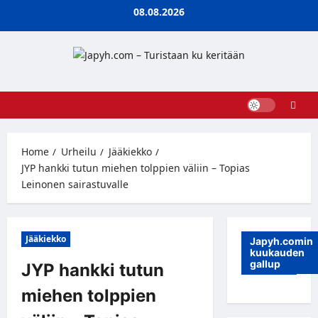
Skip
08.08.2026
to
content
Home
Urheilu
Jääkiekko
JYP hankki tutun miehen tolppien väliin – Topias
Leinonen sairastuvalle
Jääkiekko
Japyh.comin
kuukauden
gallup
JYP hankki tutun
miehen tolppien