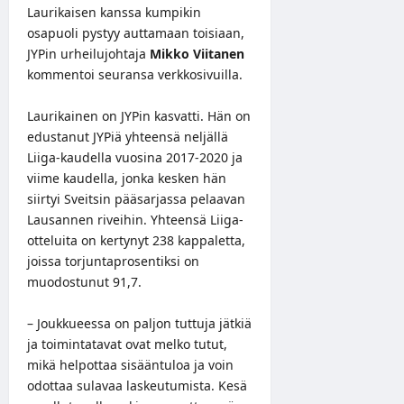
Laurikaisen kanssa kumpikin
osapuoli pystyy auttamaan toisiaan,
JYPin urheilujohtaja
Mikko Viitanen
kommentoi seuransa verkkosivuilla.
Laurikainen on JYPin kasvatti. Hän on
edustanut JYPiä yhteensä neljällä
Liiga-kaudella vuosina 2017-2020 ja
viime kaudella, jonka kesken hän
siirtyi Sveitsin pääsarjassa pelaavan
Lausannen riveihin. Yhteensä Liiga-
otteluita on kertynyt 238 kappaletta,
joissa torjuntaprosentiksi on
muodostunut 91,7.
– Joukkueessa on paljon tuttuja jätkiä
ja toimintatavat ovat melko tutut,
mikä helpottaa sisääntuloa ja voin
odottaa sulavaa laskeutumista. Kesä