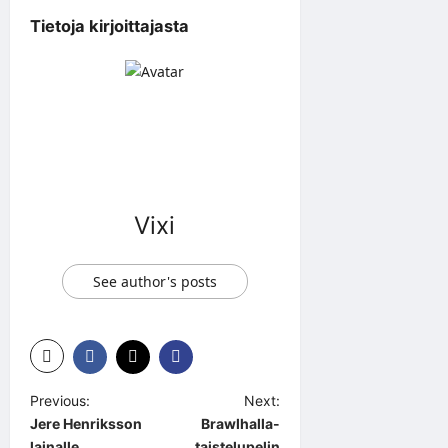
Tietoja kirjoittajasta
Vixi
See author's posts
P
Previous:
Next:
Jere Henriksson
Brawlhalla-
o
lainalle
taistelupelin