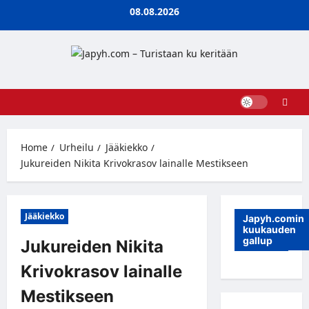
Skip
08.08.2026
to
content
Home
Urheilu
Jääkiekko
Jukureiden Nikita Krivokrasov lainalle Mestikseen
Jääkiekko
Japyh.comin
kuukauden
gallup
Jukureiden Nikita
Krivokrasov lainalle
Mestikseen