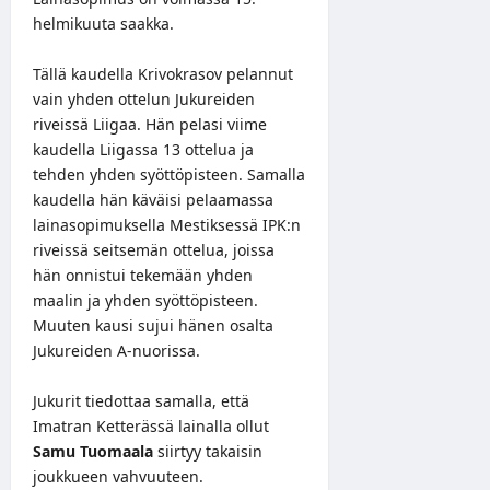
helmikuuta saakka.
Tällä kaudella Krivokrasov pelannut
vain yhden ottelun Jukureiden
riveissä Liigaa. Hän pelasi viime
kaudella Liigassa 13 ottelua ja
tehden yhden syöttöpisteen. Samalla
kaudella hän käväisi pelaamassa
lainasopimuksella Mestiksessä IPK:n
riveissä seitsemän ottelua, joissa
hän onnistui tekemään yhden
maalin ja yhden syöttöpisteen.
Muuten kausi sujui hänen osalta
Jukureiden A-nuorissa.
Jukurit tiedottaa samalla, että
Imatran Ketterässä lainalla ollut
Samu Tuomaala
siirtyy takaisin
joukkueen vahvuuteen.