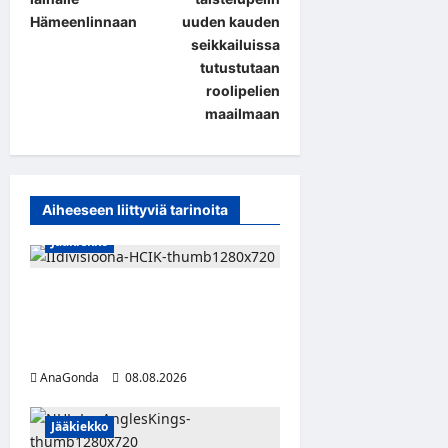
s
Hämeenlinnaan
uuden kauden
t
seikkailuissa
tutustutaan
n
roolipelien
a
maailmaan
v
i
g
Aiheeseen liittyviä tarinoita
a
Jääkiekko
t
i
Miikka Ranki jatkaa HCIK:ssa
– puolustajalle kolmas kausi
o
Kaarinassa
n
AnaGonda
08.08.2026
Jääkiekko