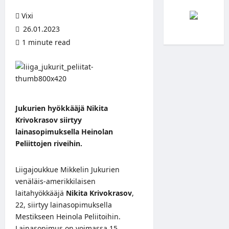
Vixi
26.01.2023
1 minute read
Jukurien hyökkääjä Nikita
Krivokrasov siirtyy
lainasopimuksella Heinolan
Peliittojen riveihin.
Liigajoukkue Mikkelin Jukurien
venäläis-amerikkilaisen
laitahyökkääjä
Nikita Krivokrasov
,
22, siirtyy lainasopimuksella
Mestikseen Heinola Peliitoihin.
Lainasopimus on voimassa 15.