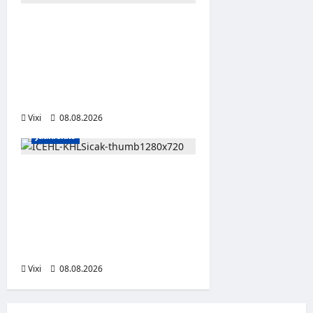
Anže Kopitar saa
kuninkaallisen
kunnianosoituksen –
numero 11 kattoon ja patsas
areenan eteen
Vixi
08.08.2026
Jääkiekko
Suomalaislaituri Toivo
Laaksonen jatkaa uraansa
Kroatiassa – KHL Sisak
nappasi tehokkaan
hyökkääjän
Vixi
08.08.2026