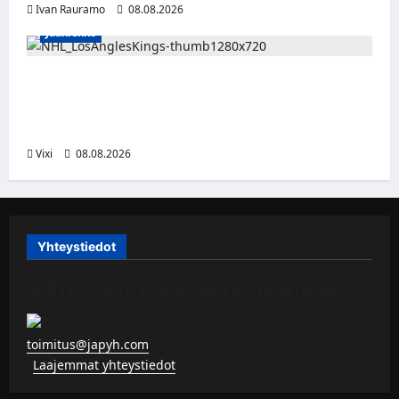
Ivan Rauramo
08.08.2026
Jääkiekko
Anže Kopitar saa kuninkaallisen
kunnianosoituksen – numero 11 kattoon ja
patsas areenan eteen
Vixi
08.08.2026
Yhteystiedot
JAPYH.COM – TURISTAAN KU KERITÄÄN
toimitus@japyh.com
▹
Laajemmat yhteystiedot