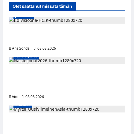
Olet saattanut missata tämän
Jääkiekko
Miikka Ranki jatkaa HCIK:ssa – puolustajalle
kolmas kausi Kaarinassa
AnaGonda
08.08.2026
Naisleijonat
Naisleijonat Sveitsin WEHT-turnaukseen
tällä joukkueella – ottelut näkyvät HBO
Maxilla ja TV5:llä
Vixi
08.08.2026
Musiikki
Myrtsi sanoo uudella singlellään viimeisen
sanan – matka kohti debyyttialbumia jatkuu