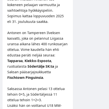
kokeneen pelaajan varmuutta ja
vaihtoehtoja hyökkäyspeliin.
Sopimus kattaa loppuvuoden 2025
eli 31. joulukuuta saakka.
Antonen on Tampereen Ilveksen
kasvatti, joka on pelannut Liigassa
uransa aikana lähes 400 runkosarjan
ottelua. Viime kaudella hän ehti
edustaa peräti neljää seuraa:
Tapparaa
,
Kiekko-Espoota
,
ruotsalaista
Södertälje SK:ta
ja
Saksan pääsarjajoukkuetta
Fischtown Pinguinsia
.
Saksassa Antonen pelasi 13 ottelua
tehoin 0+5, ja Södertäljessä 11
ottelua tehoin 1+2=3.
Lisäksi hän on voittanut U18 MM-