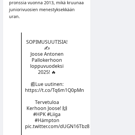
pronssia vuonna 2013, mikä kruunaa
juniorivuosien menestyksekkään
uran.
SOPIMUSUUTISIA!
✍️
Joose Antonen
Pallokerhoon
loppuvuodeksi
2025! 🔥
📰Lue uutinen:
https://t.co/Tq6m1Q0pMn
Tervetuloa
Kerhoon Joose! 🙌
#HPK
#Liiga
#Hämpton
pic.twitter.com/dUGN16Tbz8