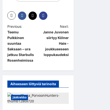
P
Previous:
Next:
Teemu
Janne Juvonen
o
Pulkkinen
siirtyy Kölner
s
suuntaa
Haie -
t
Saksaan – ura
joukkueeseen
jatkuu Starbulls
loppukaudeksi
n
Rosenheimissa
a
v
i
Aiheeseen liittyviä tarinoita
g
a
Jääkiekko
t