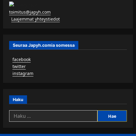
toimitus@japyh.com
▹
Laajemmat yhteystiedot
Seuraa Japyh.comia somessa
▹
facebook
▹
twitter
▹
instagram
Haku
Haku: