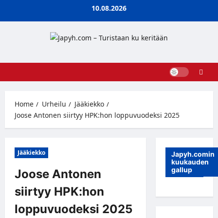
Skip
10.08.2026
to
content
Home
Urheilu
Jääkiekko
Joose Antonen siirtyy HPK:hon loppuvuodeksi 2025
Jääkiekko
Japyh.comin
kuukauden
gallup
Joose Antonen
siirtyy HPK:hon
loppuvuodeksi 2025