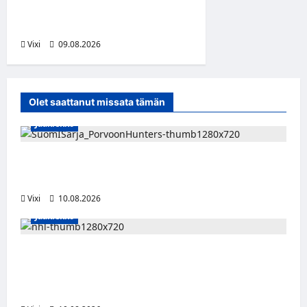
Kiekkoa – hyökkääjä siirtyy
Seinäjoelle Laser HT:stä
Vixi
09.08.2026
Olet saattanut missata tämän
Jääkiekko
Leevi Selänne siirtyy Porvoon Huntersiin –
Suomi-sarjaan nimekäs vahvistus
Vixi
10.08.2026
Jääkiekko
Onni Hautamäki teki suomalaista
jääkiekkohistoriaa – ensimmäisenä
suomalaisena NHL-sopimukseen