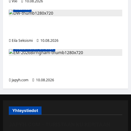
Vixi
10.08.2026
Musiikki
Dw julkaisi uuden Palokunta-singlen –
kolmas studioalbumi valmistelussa
Eila Seksismi
10.08.2026
Yleisurheilun EM 2026
Tänään alkaa yleisurheilun EM-kisat
Birminghamissa
Japyh.com
10.08.2026
Yhteystiedot
JAPYH.COM – TURISTAAN KU KERITÄÄN