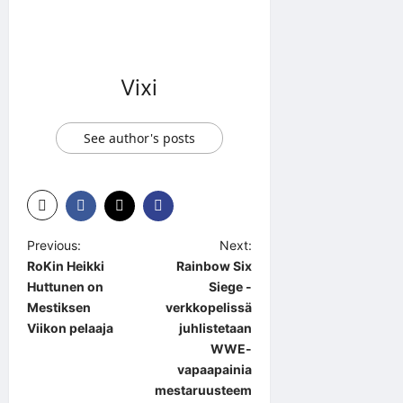
Vixi
See author's posts
P
Previous:
Next:
RoKin Heikki
Rainbow Six
o
Huttunen on
Siege -
s
Mestiksen
verkkopelissä
t
Viikon pelaaja
juhlistetaan
WWE-
n
vapaapainia
a
mestaruusteem