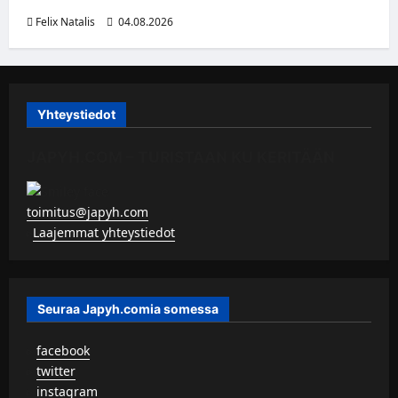
Felix Natalis
04.08.2026
Yhteystiedot
JAPYH.COM – TURISTAAN KU KERITÄÄN
toimitus@japyh.com
▹
Laajemmat yhteystiedot
Seuraa Japyh.comia somessa
▹
facebook
▹
twitter
▹
instagram