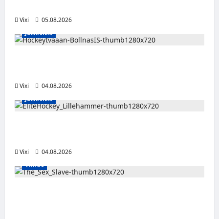
Unkarin Erste Ligaan
Vixi
05.08.2026
Jääkiekko
Severi Väre jatkaa uraansa Ruotsissa –
kuuropuolustaja lainalle Bollnäs IS:n riveihin
Vixi
04.08.2026
Jääkiekko
Santeri Hartikainen siirtyy Norjaan – JoKP-
hyökkääjä Lillehammerin riveihin
Vixi
04.08.2026
Viihde
Oma kumppani myi viiden lapsen äitiä
seksiorjaksi – pysäyttävä dokumenttisarja
alkaa HBO Maxilla