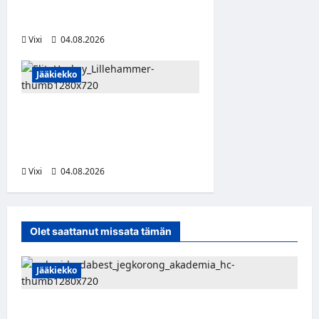
Ruotsissa – kuuropuolustaja
lainalle Bollnäs IS:n riveihin
Vixi
04.08.2026
Jääkiekko
Santeri Hartikainen siirtyy
Norjaan – JoKP-hyökkääjä
Lillehammerin riveihin
Vixi
04.08.2026
Olet saattanut missata tämän
Jääkiekko
Pieksämäkeläispuolustaja Niklas Karjalainen