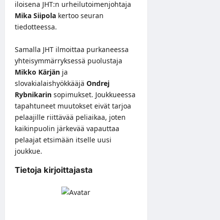
iloisena JHT:n urheilutoimenjohtaja
Mika Siipola
kertoo seuran
tiedotteessa
.
Samalla JHT ilmoittaa purkaneessa
yhteisymmärryksessä puolustaja
Mikko Kärjän
ja
slovakialaishyökkääjä
Ondrej
Rybnikarin
sopimukset. Joukkueessa
tapahtuneet muutokset eivät tarjoa
pelaajille riittävää peliaikaa, joten
kaikinpuolin järkevää vapauttaa
pelaajat etsimään itselle uusi
joukkue.
Tietoja kirjoittajasta