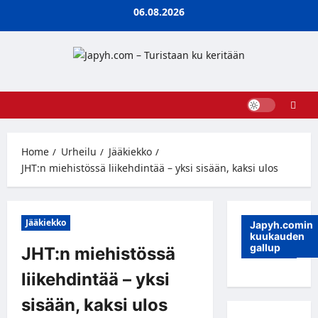
Skip
06.08.2026
to
content
Home
Urheilu
Jääkiekko
JHT:n miehistössä liikehdintää – yksi sisään, kaksi ulos
Jääkiekko
Japyh.comin
kuukauden
gallup
JHT:n miehistössä
liikehdintää – yksi
sisään, kaksi ulos