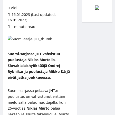
Vixi
16.01.2023 (Last updated:
16.01.2023)
1 minute read
Suomi-sarjassa JHT vahvistuu
puolustaja Niklas Murtolla.
Slovakialaishyökkääjä Ondrej
Rybnikar ja puolustaja Mikko Kärjä
eivät jatka joukkueessa.
Suomi-sarjassa pelaava JHT:n
puolustus on vahvistunut erittäin
mieluisalla paluumuuttajalla, kun
26-vuotias
Niklas Murto
palaa
Saksan reissulta takalinjoille. Murto