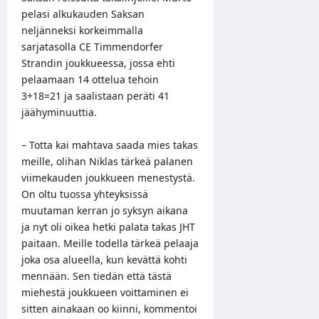
pelasi alkukauden Saksan
neljänneksi korkeimmalla
sarjatasolla CE Timmendorfer
Strandin joukkueessa, jossa ehti
pelaamaan 14 ottelua tehoin
3+18=21 ja saalistaan peräti 41
jäähyminuuttia.
– Totta kai mahtava saada mies takas
meille, olihan Niklas tärkeä palanen
viimekauden joukkueen menestystä.
On oltu tuossa yhteyksissä
muutaman kerran jo syksyn aikana
ja nyt oli oikea hetki palata takas JHT
paitaan. Meille todella tärkeä pelaaja
joka osa alueella, kun kevättä kohti
mennään. Sen tiedän että tästä
miehestä joukkueen voittaminen ei
sitten ainakaan oo kiinni, kommentoi