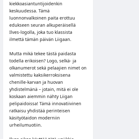
kiekkoasiantuntijoidenkin
keskuudessa. Tämä
luonnonvalkoinen paita erottuu
edukseen seuran alkuperäisellä
Ilves-logolla, joka tuo klassista
ilmettä tämän päivän Liigaan.
Mutta mikä tekee tästä paidasta
todella erikoisen? Logo, selkä- ja
olkanumerot sekä pelaajien nimet on
valmistettu kaksikerroksisena
chenille-karvan ja huovan
yhdistelmänä – jotain, mitä ei ole
koskaan aiemmin nähty Liigan
pelipaidoissa! Tämä innovatiivinen
ratkaisu yhdistää perinteisen
käsityötaidon moderniin
urheilumuotiin.