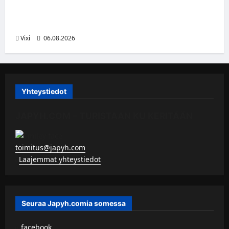
Ville Koivuselle jättisopimus Pittsburghiin –
kahdeksan vuotta ja 32 miljoonaa dollaria
Vixi
06.08.2026
Yhteystiedot
JAPYH.COM – TURISTAAN KU KERITÄÄN
toimitus@japyh.com
▹
Laajemmat yhteystiedot
Seuraa Japyh.comia somessa
▹
facebook