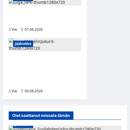
Viljami Jokirinne jatkaa
HPK:ssa kevääseen 2028
Vixi
07.08.2026
Jääkiekko
Alex Lintuniemi vahvistaa
Jukurien puolustusta –
kokenut puolustaja palaa
Liigaan
Vixi
06.08.2026
Olet saattanut missata tämän
Jääkiekko