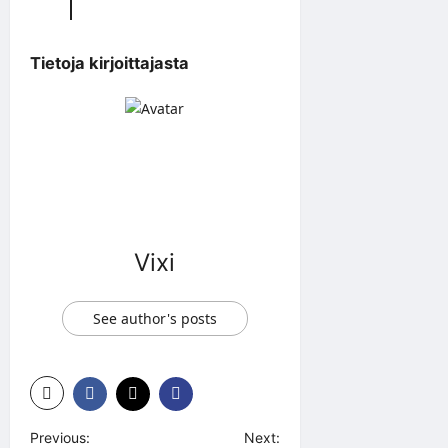
Tietoja kirjoittajasta
Vixi
See author's posts
P
Previous:
Next: