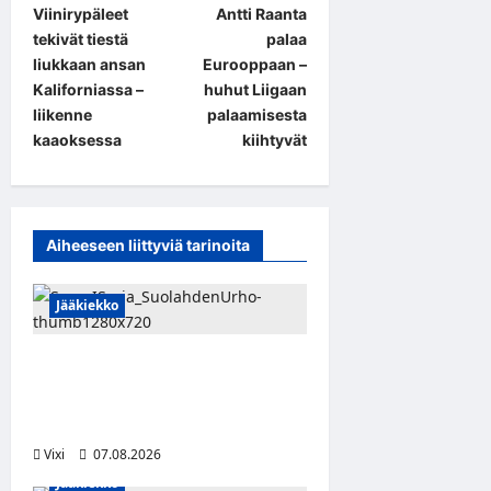
Viinirypäleet
Antti Raanta
o
tekivät tiestä
palaa
s
liukkaan ansan
Eurooppaan –
t
Kaliforniassa –
huhut Liigaan
liikenne
palaamisesta
n
kaaoksessa
kiihtyvät
a
v
i
Aiheeseen liittyviä tarinoita
g
a
Jääkiekko
t
i
FPS:n keskushyökkääjä
Martti Mäkinen siirtyy
o
Suolahden Urhoon
n
Vixi
07.08.2026
Jääkiekko