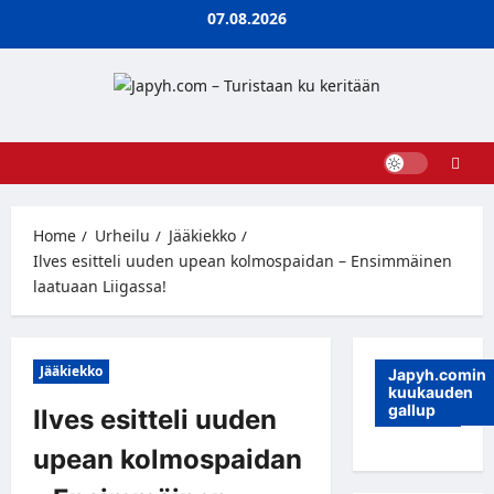
Skip
07.08.2026
to
content
Home
Urheilu
Jääkiekko
Ilves esitteli uuden upean kolmospaidan – Ensimmäinen
laatuaan Liigassa!
Jääkiekko
Japyh.comin
kuukauden
gallup
Ilves esitteli uuden
upean kolmospaidan