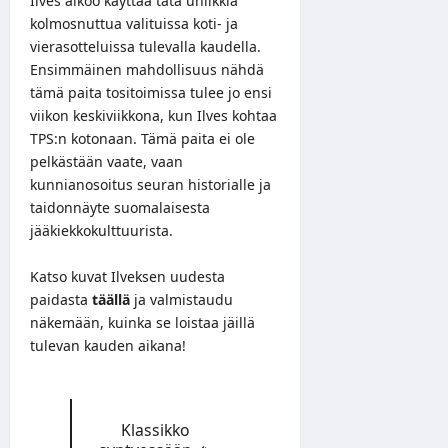
Ilves aikoo käyttää tätä uniikkia
kolmosnuttua valituissa koti- ja
vierasotteluissa tulevalla kaudella.
Ensimmäinen mahdollisuus nähdä
tämä paita tositoimissa tulee jo ensi
viikon keskiviikkona, kun Ilves kohtaa
TPS:n kotonaan. Tämä paita ei ole
pelkästään vaate, vaan
kunnianosoitus seuran historialle ja
taidonnäyte suomalaisesta
jääkiekkokulttuurista.
Katso kuvat Ilveksen uudesta
paidasta
täällä
ja valmistaudu
näkemään, kuinka se loistaa jäillä
tulevan kauden aikana!
Klassikko