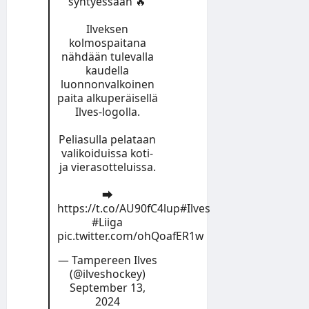
syntyessään 🔥
Ilveksen
kolmospaitana
nähdään tulevalla
kaudella
luonnonvalkoinen
paita alkuperäisellä
Ilves-logolla.
Peliasulla pelataan
valikoiduissa koti-
ja vierasotteluissa.
➡️
https://t.co/AU90fC4lup
#Ilves
#Liiga
pic.twitter.com/ohQoafER1w
— Tampereen Ilves
(@ilveshockey)
September 13,
2024