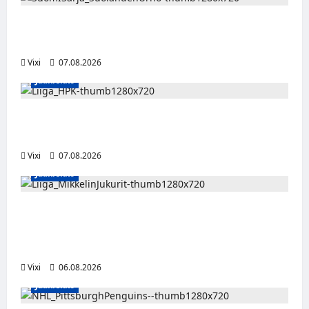
FPS:n keskushyökkääjä Martti Mäkinen
siirtyy Suolahden Urhoon
Vixi
07.08.2026
Jääkiekko
Viljami Jokirinne jatkaa HPK:ssa kevääseen
2028
Vixi
07.08.2026
Jääkiekko
Alex Lintuniemi vahvistaa Jukurien
puolustusta – kokenut puolustaja palaa
Liigaan
Vixi
06.08.2026
Jääkiekko