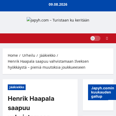
Skip
09.08.2026
to
content
Home
Urheilu
Jääkiekko
Henrik Haapala saapuu vahvistamaan Ilveksen
hyökkäystä – pieniä muutoksia joukkueeseen
Jääkiekko
Japyh.comin
kuukauden
gallup
Henrik Haapala
saapuu