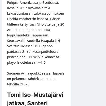
Pohjois-Amerikassa ja Sveitsissä.
Kesällä 2017 hyökkääjä teki
kaksisuuntaisen tulokassopimuksen
Florida Panthersin kanssa. Hänen
tililleen kertyi viisi NHL-ottelua ja 20
AHL-ottelua ennen paluuta
loppukaudeksi Tapparaan.
Seuraavalla kaudella Haapala iski
Sveitsin liigassa HC Luganon
paidassa 21 runkosarjaottelussa
pistesaldon 3+12=15 ja kolmessa
playoffs-ottelussa 1+4=5.
Suomen A-maajoukkueessa Haapala
on pelannut kahdeksan ottelua
tehoilla 2+3=5.
Tomi Iso-Mustajärvi
jatkaa, Santeri