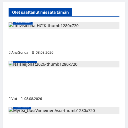
Olet saattanut missata tämän
Jääkiekko
Miikka Ranki jatkaa HCIK:ssa – puolustajalle
kolmas kausi Kaarinassa
AnaGonda
08.08.2026
Naisleijonat
Naisleijonat Sveitsin WEHT-turnaukseen
tällä joukkueella – ottelut näkyvät HBO
Maxilla ja TV5:llä
Vixi
08.08.2026
Musiikki
Myrtsi sanoo uudella singlellään viimeisen