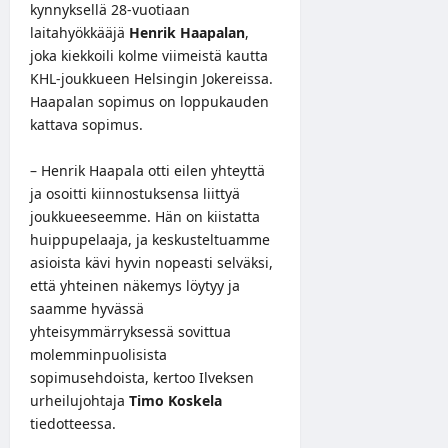
kynnyksellä 28-vuotiaan
laitahyökkääjä
Henrik Haapalan
,
joka kiekkoili kolme viimeistä kautta
KHL-joukkueen Helsingin Jokereissa.
Haapalan sopimus on loppukauden
kattava sopimus.
– Henrik Haapala otti eilen yhteyttä
ja osoitti kiinnostuksensa liittyä
joukkueeseemme. Hän on kiistatta
huippupelaaja, ja keskusteltuamme
asioista kävi hyvin nopeasti selväksi,
että yhteinen näkemys löytyy ja
saamme hyvässä
yhteisymmärryksessä sovittua
molemminpuolisista
sopimusehdoista, kertoo Ilveksen
urheilujohtaja
Timo Koskela
tiedotteessa.