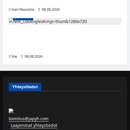
sanan – matka kohti debyyttialbumia jatkuu
Ivan Rauramo
08.08.2026
Jääkiekko
Anže Kopitar saa kuninkaallisen
kunnianosoituksen – numero 11 kattoon ja
patsas areenan eteen
Vixi
08.08.2026
Yhteystiedot
JAPYH.COM – TURISTAAN KU KERITÄÄN
toimitus@japyh.com
▹
Laajemmat yhteystiedot