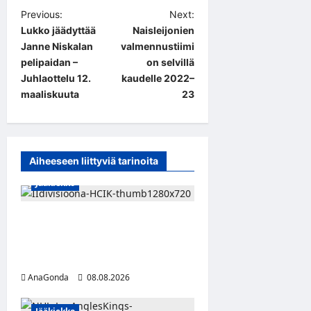
P
Previous:
Next:
Lukko jäädyttää
Naisleijonien
o
Janne Niskalan
valmennustiimi
s
pelipaidan –
on selvillä
t
Juhlaottelu 12.
kaudelle 2022–
maaliskuuta
23
n
a
v
Aiheeseen liittyviä tarinoita
i
Jääkiekko
g
a
Miikka Ranki jatkaa HCIK:ssa
t
– puolustajalle kolmas kausi
i
Kaarinassa
o
AnaGonda
08.08.2026
n