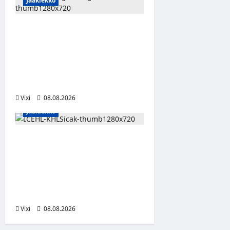
Jääkiekko
Anže Kopitar saa
kuninkaallisen
kunnianosoituksen –
numero 11 kattoon ja patsas
areenan eteen
Vixi
08.08.2026
Jääkiekko
Suomalaislaituri Toivo
Laaksonen jatkaa uraansa
Kroatiassa – KHL Sisak
nappasi tehokkaan
hyökkääjän
Vixi
08.08.2026