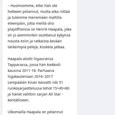
– Huomioimme, ettei hän ole
hetkeen pelannut, mutta aika riittää
ja tulemme menemään maltilla
eteenpäin, jotta meillä olisi
playoffseissa se Henrik Haapala, joka
on jo aiemminkin osoittanut kykynsä
nousta esiin ja ratkaista kevään
tärkeimpiä pelejä, Koskela jatkaa.
Haapala aloitti liigauransa
Tapparassa, jossa hän kiekkoili
kausina 2011-18. Parhaana
liigakautenaan 2016−2017
Lempäälän Kisan kasvatti iski 51
runkosarjaottelussa tehot 15+45=60
ja hänet valittiin sarjan All Star -
kentälliseen.
Ulkomailla Haapala on pelannut