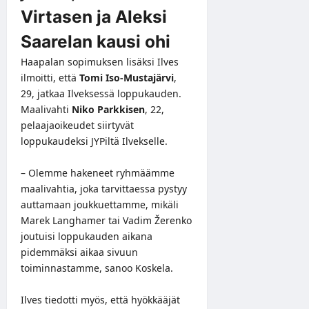
Virtasen ja Aleksi
Saarelan kausi ohi
Haapalan sopimuksen lisäksi Ilves
ilmoitti, että
Tomi Iso-Mustajärvi
,
29, jatkaa Ilveksessä loppukauden.
Maalivahti
Niko Parkkisen
, 22,
pelaajaoikeudet siirtyvät
loppukaudeksi JYPiltä Ilvekselle.
– Olemme hakeneet ryhmäämme
maalivahtia, joka tarvittaessa pystyy
auttamaan joukkuettamme, mikäli
Marek Langhamer tai Vadim Žerenko
joutuisi loppukauden aikana
pidemmäksi aikaa sivuun
toiminnastamme, sanoo Koskela.
Ilves tiedotti myös, että hyökkääjät