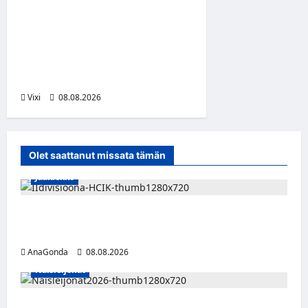
Suomalaislaituri Toivo
Laaksonen jatkaa uraansa
Kroatiassa – KHL Sisak
nappasi tehokkaan
hyökkääjän
Vixi
08.08.2026
Olet saattanut missata tämän
Jääkiekko
Miikka Ranki jatkaa HCIK:ssa – puolustajalle
kolmas kausi Kaarinassa
AnaGonda
08.08.2026
Naisleijonat
Naisleijonat Sveitsin WEHT-turnaukseen