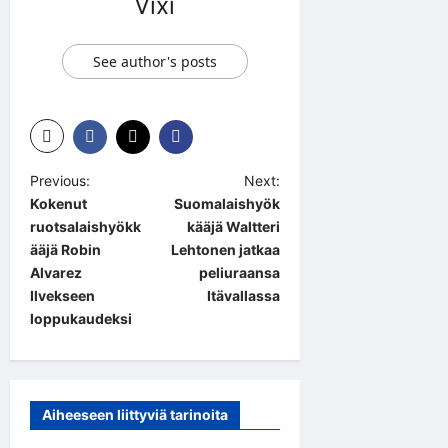
Vixi
See author's posts
P
Previous:
Next:
Kokenut
Suomalaishyök
o
ruotsalaishyökk
kääjä Waltteri
s
ääjä Robin
Lehtonen jatkaa
t
Alvarez
peliuraansa
Ilvekseen
Itävallassa
n
loppukaudeksi
a
v
i
Aiheeseen liittyviä tarinoita
g
Jääkiekko