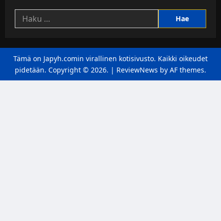
Haku:
Tämä on Japyh.comin virallinen kotisivusto. Kaikki oikeudet
pidetään. Copyright © 2026.
|
ReviewNews
by AF themes.