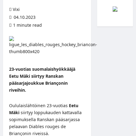
Vixi
04.10.2023
1 minute read
23-vuotias suomalaishyökkääjä
Eetu Mäki siirtyy Ranskan
pääsarjajoukkue Briançonin
riveihin.
Oululaislähtöinen 23-vuotias
Eetu
Mäki
siirtyy loppukauden kattavalla
sopimuksella Ranskan pääsarjassa
pelaavan Diables rouges de
Briançonin riveissä.