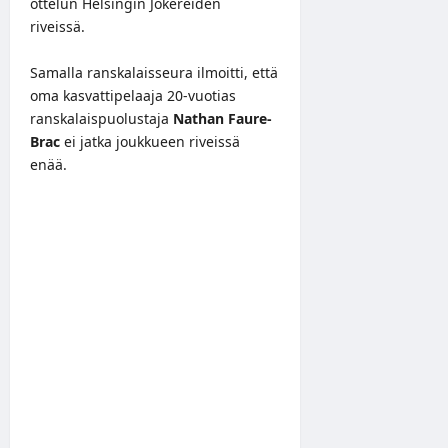
ottelun Helsingin Jokereiden
riveissä.
Samalla ranskalaisseura ilmoitti, että
oma kasvattipelaaja 20-vuotias
ranskalaispuolustaja
Nathan Faure-
Brac
ei jatka joukkueen riveissä
enää.