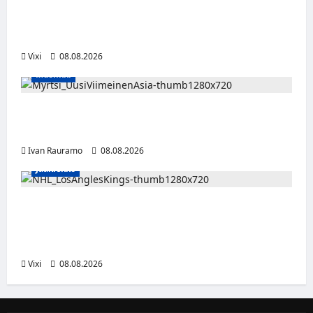
tällä joukkueella – ottelut näkyvät HBO
Maxilla ja TV5:llä
Vixi
08.08.2026
Musiikki
Myrtsi sanoo uudella singlellään viimeisen
sanan – matka kohti debyyttialbumia jatkuu
Ivan Rauramo
08.08.2026
Jääkiekko
Anže Kopitar saa kuninkaallisen
kunnianosoituksen – numero 11 kattoon ja
patsas areenan eteen
Vixi
08.08.2026