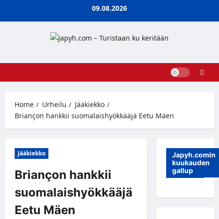
Skip
09.08.2026
to
content
Home
Urheilu
Jääkiekko
Briançon hankkii suomalaishyökkääjä Eetu Mäen
Jääkiekko
Japyh.comin
kuukauden
gallup
Briançon hankkii
suomalaishyökkääjä
Eetu Mäen