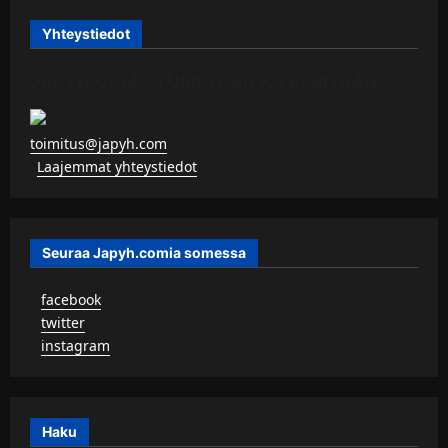
Yhteystiedot
JAPYH.COM – TURISTAAN KU KERITÄÄN
toimitus@japyh.com
▹
Laajemmat yhteystiedot
Seuraa Japyh.comia somessa
▹
facebook
▹
twitter
▹
instagram
Haku