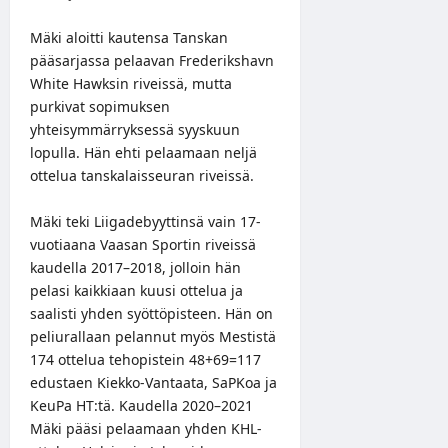
Mäki aloitti kautensa Tanskan
pääsarjassa pelaavan Frederikshavn
White Hawksin riveissä, mutta
purkivat sopimuksen
yhteisymmärryksessä syyskuun
lopulla. Hän ehti pelaamaan neljä
ottelua tanskalaisseuran riveissä.
Mäki teki Liigadebyyttinsä vain 17-
vuotiaana Vaasan Sportin riveissä
kaudella 2017–2018, jolloin hän
pelasi kaikkiaan kuusi ottelua ja
saalisti yhden syöttöpisteen. Hän on
peliurallaan pelannut myös Mestistä
174 ottelua tehopistein 48+69=117
edustaen Kiekko-Vantaata, SaPKoa ja
KeuPa HT:tä. Kaudella 2020–2021
Mäki pääsi pelaamaan yhden KHL-