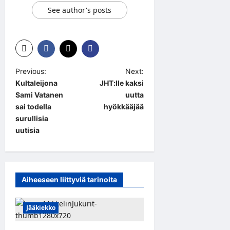
See author's posts
P
Previous:
Next:
Kultaleijona
JHT:lle kaksi
o
Sami Vatanen
uutta
s
sai todella
hyökkääjää
t
surullisia
uutisia
n
a
v
Aiheeseen liittyviä tarinoita
i
g
Jääkiekko
a