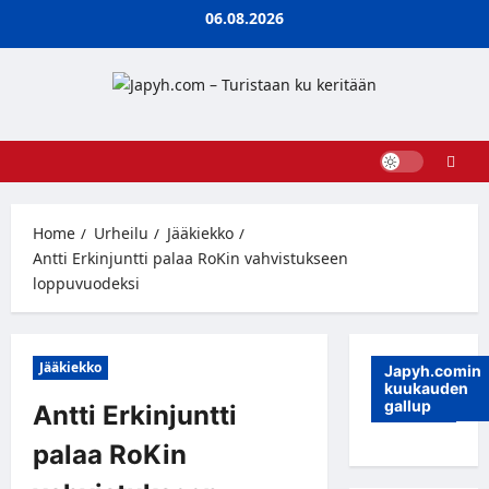
Skip
06.08.2026
to
content
Home
Urheilu
Jääkiekko
Antti Erkinjuntti palaa RoKin vahvistukseen
loppuvuodeksi
Jääkiekko
Japyh.comin
kuukauden
gallup
Antti Erkinjuntti
palaa RoKin