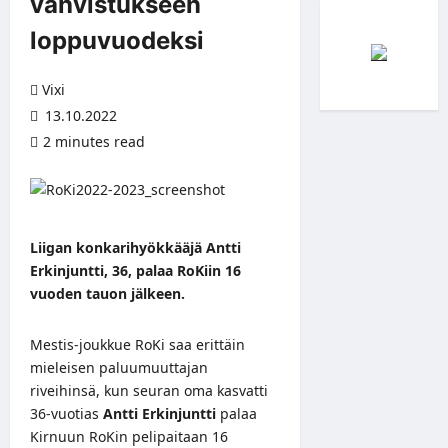
vahvistukseen
loppuvuodeksi
Vixi
13.10.2022
2 minutes read
Liigan konkarihyökkääjä Antti
Erkinjuntti, 36, palaa RoKiin 16
vuoden tauon jälkeen.
Mestis-joukkue RoKi saa erittäin
mieleisen paluumuuttajan
riveihinsä, kun seuran oma kasvatti
36-vuotias
Antti Erkinjuntti
palaa
Kirnuun RoKin pelipaitaan 16