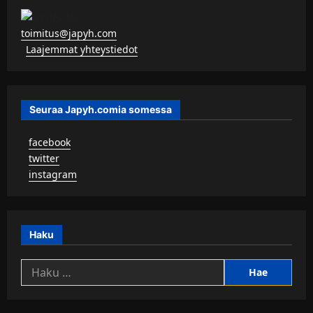
toimitus@japyh.com
▹
Laajemmat yhteystiedot
Seuraa Japyh.comia somessa
▹
facebook
▹
twitter
▹
instagram
Haku
Haku: