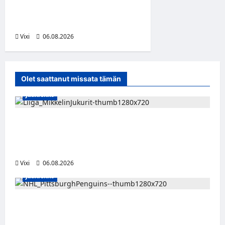
Vorarlbergin
suomalaisryhmä kasvaa
Vixi
06.08.2026
Olet saattanut missata tämän
Jääkiekko
Alex Lintuniemi vahvistaa Jukurien
puolustusta – kokenut puolustaja palaa
Liigaan
Vixi
06.08.2026
Jääkiekko
Ville Koivuselle jättisopimus Pittsburghiin –
kahdeksan vuotta ja 32 miljoonaa dollaria