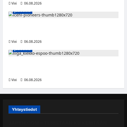
Vixi
06.08.2026
Jääkiekko
Jesse Seppälä siirtyy Itävaltaan – Pioneers
Vorarlbergin suomalaisryhmä kasvaa
Vixi
06.08.2026
Jääkiekko
Ruotsalaishyökkääjä Linus Öberg siirtyy
Kiekko-Espooseen
Vixi
06.08.2026
Yhteystiedot
JAPYH.COM – TURISTAAN KU KERITÄÄN