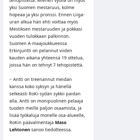
tehopistettä. Miehen vyöllä on myös
yksi Suomen mestaruus, kolme
hopeaa ja yksi pronssi. Ennen Liiga-
uran alkua hän ehti voittaa myös
Mestiksen mestaruuden ja pokkasi
vuoden tulokkaan palkinnon.
Suomen A-maajoukkueessa
Erkinjuntti on pelannut viiden
kauden aikana yhteensä 19 ottelua,
joissa hän on tehnyt 7 tehopistettä.
− Antti on treenannut meidän
kanssa koko syksyn ja hänellä
selkeästi RoKi-sydän sykkii paidan
alla. Antti on monipuolinen pelaaja
tuoden meille paljon osaamista, ja
lisää työkaluja monelle osa-alueelle,
RoKin päävalmentaja
Maso
Lehtonen
sanoo tiedotteessa.