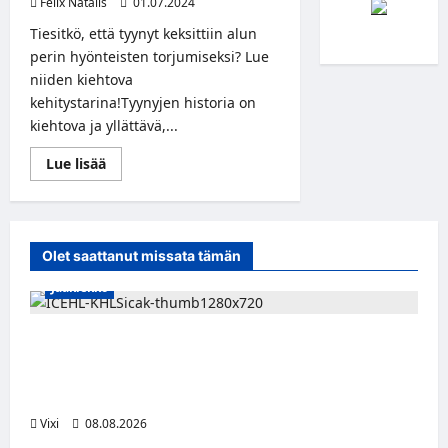
Felix Natalis
01.07.2024
Tiesitkö, että tyynyt keksittiin alun
perin hyönteisten torjumiseksi? Lue
niiden kiehtova
kehitystarina!Tyynyjen historia on
kiehtova ja yllättävä,...
Read
Lue lisää
more
about
Tyynyjen
yllättävä
historia:
Kivityynyistä
Olet saattanut missata tämän
nykyaikaisiin
uniapuvälineisiin
Jääkiekko
Suomalaislaituri Toivo Laaksonen jatkaa
uraansa Kroatiassa – KHL Sisak nappasi
tehokkaan hyökkääjän
Vixi
08.08.2026