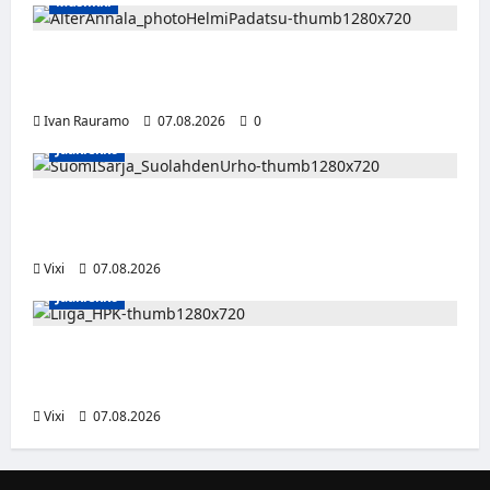
Musiikki
Alter Annala julkaisi Kultapoika-singlen –
Alert!-albumi ilmestyy elokuussa
Ivan Rauramo
07.08.2026
0
Jääkiekko
FPS:n keskushyökkääjä Martti Mäkinen
siirtyy Suolahden Urhoon
Vixi
07.08.2026
Jääkiekko
Viljami Jokirinne jatkaa HPK:ssa kevääseen
2028
Vixi
07.08.2026