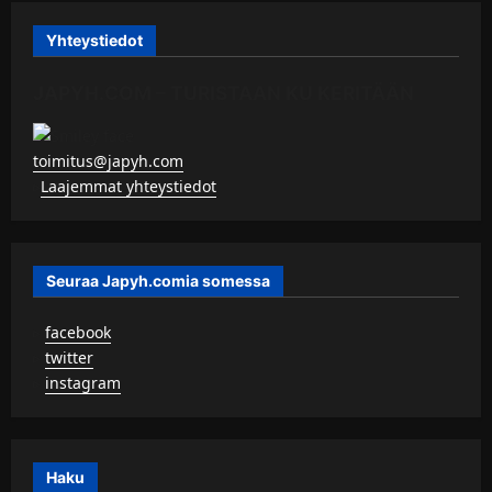
Yhteystiedot
JAPYH.COM – TURISTAAN KU KERITÄÄN
toimitus@japyh.com
▹
Laajemmat yhteystiedot
Seuraa Japyh.comia somessa
▹
facebook
▹
twitter
▹
instagram
Haku