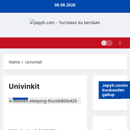
Skip
08.08.2026
to
content
Home
Univinkit
Univinkit
Japyh.comin
kuukauden
gallup
Viihde
Tyynyjen yllättävä historia:
Kivityynyistä nykyaikaisiin
uniapuvälineisiin