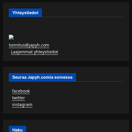
Yhteystiedot
JAPYH.COM – TURISTAAN KU KERITÄÄN
toimitus@japyh.com
▹
Laajemmat yhteystiedot
Seuraa Japyh.comia somessa
▹
facebook
▹
twitter
▹
instagram
Haku