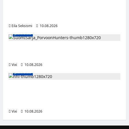
Turkulaiskaksikko ottaa Radio Rockin aamut
haltuun – Jussi Heikelä palaa radioon 11
vuoden tauon jälkeen
Eila Seksismi
10.08.2026
Jääkiekko
Leevi Selänne siirtyy Porvoon Huntersiin –
Suomi-sarjaan nimekäs vahvistus
Vixi
10.08.2026
Jääkiekko
Onni Hautamäki teki suomalaista
jääkiekkohistoriaa – ensimmäisenä
suomalaisena NHL-sopimukseen
Vixi
10.08.2026