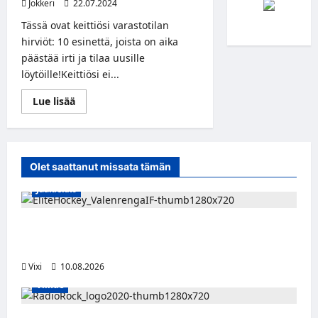
Jokkeri
22.07.2024
Tässä ovat keittiösi varastotilan
hirviöt: 10 esinettä, joista on aika
päästää irti ja tilaa uusille
löytöille!Keittiösi ei...
Read
Lue lisää
more
about
10
turhaa
keittiötarviketta,
jotka
Olet saattanut missata tämän
on
aika
Jääkiekko
lähettää
eläkkeelle
Juuso Vainio jättää SHL:n –
suomalaispuolustaja siirtyy Vålerengaan
Vixi
10.08.2026
Viihde