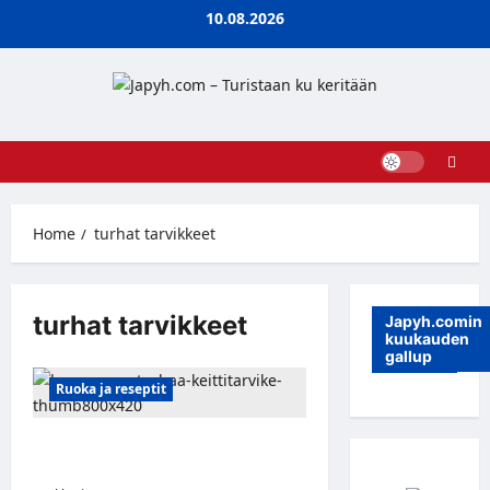
Skip
10.08.2026
to
content
Home
turhat tarvikkeet
turhat tarvikkeet
Japyh.comin
kuukauden
gallup
Ruoka ja reseptit
10 turhaa keittiötarviketta, jotka on
aika lähettää eläkkeelle