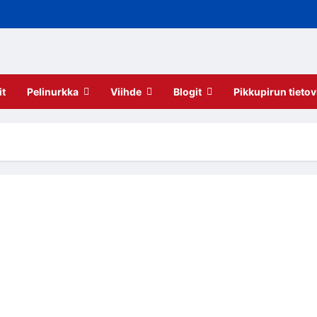
it
Pelinurkka
Viihde
Blogit
Pikkupirun tietov