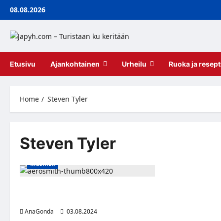
Skip
08.08.2026
to
content
Etusivu
Ajankohtainen
Urheilu
Ruoka ja resept
Home
Steven Tyler
Steven Tyler
Musiikki
Legendaarinen rockyhtye Aerosmith
lopettaa keikkailun
AnaGonda
03.08.2024