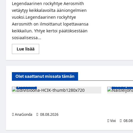
Legendaarinen rockyhtye Aerosmith
vetäytyy keikkalavoilta ääniongelmien
vuoksi.Legendaarinen rockyhtye
Aerosmith on ilmoittanut lopettavansa
keikkailun. Yhtye kertoi päätöksestään
sosiaalisessa...
Read
Lue lisää
more
about
Legendaarinen
rockyhtye
Aerosmith
lopettaa
Olet saattanut missata tämän
keikkailun
Jääkiekko
Naisleijon
Miikka Ranki jatkaa HCIK:ssa – puolustajalle
Naisleijona
kolmas kausi Kaarinassa
tällä joukkue
Maxilla ja TV
AnaGonda
08.08.2026
Vixi
08.08