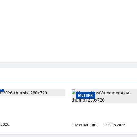
at
Musiikki
t Sveitsin WEHT-turnaukseen
ella – ottelut näkyvät HBO
Myrtsi sanoo uudella singlellä
5:llä
sanan – matka kohti debyyttial
.2026
Ivan Rauramo
08.08.2026