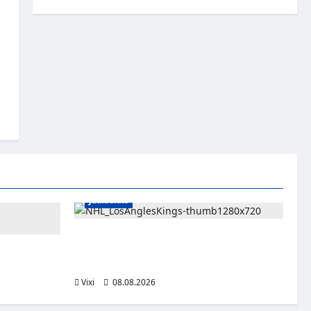
Jääkiekko
Anže Kopitar saa kuninkaallisen
kunnianosoituksen – numero 11 kattoon ja
än viimeisen
patsas areenan eteen
bumia jatkuu
Vixi
08.08.2026