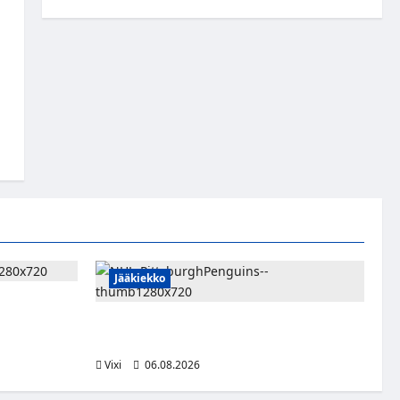
Jääkiekko
rien
ja palaa
Ville Koivuselle jättisopimus Pittsburghiin –
kahdeksan vuotta ja 32 miljoonaa dollaria
Vixi
06.08.2026