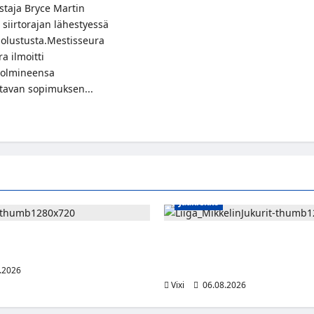
staja Bryce Martin
siirtorajan lähestyessä
olustusta.Mestisseura
a ilmoitti
 solmineensa
tavan sopimuksen...
t
alaispuolustaja
n
aan
ukaudeksi
Jääkiekko
rinne jatkaa HPK:ssa kevääseen
Alex Lintuniemi vahvistaa Juku
puolustusta – kokenut puolusta
Liigaan
.2026
Vixi
06.08.2026