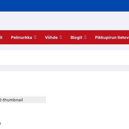
it
Pelinurkka
Viihde
Blogit
Pikkupirun tietov
staja Bryce Martin
kaudeksi
4