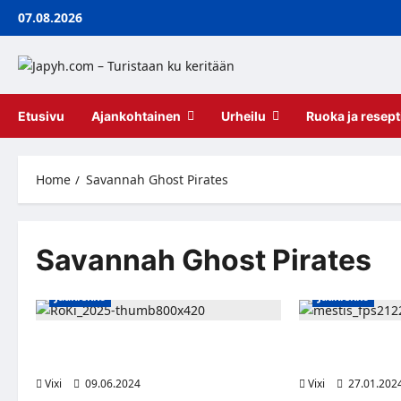
Skip
07.08.2026
to
content
Etusivu
Ajankohtainen
Urheilu
Ruoka ja resept
Home
Savannah Ghost Pirates
Savannah Ghost Pirates
Jääkiekko
Jääkiekko
Kanadalaispuolustaja Ryan Nicholson
Kanadalaispuolu
RoKiin
Forssaan loppu
Vixi
09.06.2024
Vixi
27.01.202