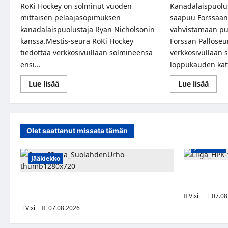
RoKi Hockey on solminut vuoden
Kanadalaispuolu
mittaisen pelaajasopimuksen
saapuu Forssaan 
kanadalaispuolustaja Ryan Nicholsonin
vahvistamaan pu
kanssa.Mestis-seura RoKi Hockey
Forssan Palloseur
tiedottaa verkkosivuillaan solmineensa
verkkosivullaan
ensi...
loppukauden kat
Read
Read
Lue lisää
Lue lisää
more
more
about
abou
Kanadalaispuolustaja
Kanad
Ryan
Bryce
Nicholson
Marti
RoKiin
Forss
Olet saattanut missata tämän
lopp
Jääkiekko
Jääkiekko
Viljami Joki
2028
FPS:n keskushyökkääjä Martti Mäkinen
siirtyy Suolahden Urhoon
Vixi
07.08
Vixi
07.08.2026