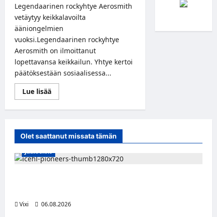
Legendaarinen rockyhtye Aerosmith
vetäytyy keikkalavoilta
ääniongelmien
vuoksi.Legendaarinen rockyhtye
Aerosmith on ilmoittanut
lopettavansa keikkailun. Yhtye kertoi
päätöksestään sosiaalisessa...
Read
Lue lisää
more
about
Legendaarinen
rockyhtye
Aerosmith
lopettaa
Olet saattanut missata tämän
keikkailun
Jääkiekko
Jesse Seppälä siirtyy Itävaltaan – Pioneers
Vorarlbergin suomalaisryhmä kasvaa
Vixi
06.08.2026
Jääkiekko