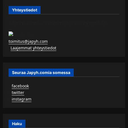
Yhteystiedot
JAPYH.COM – TURISTAAN KU KERITÄÄN
toimitus@japyh.com
▹
Laajemmat yhteystiedot
Seuraa Japyh.comia somessa
▹
facebook
▹
twitter
▹
instagram
Haku