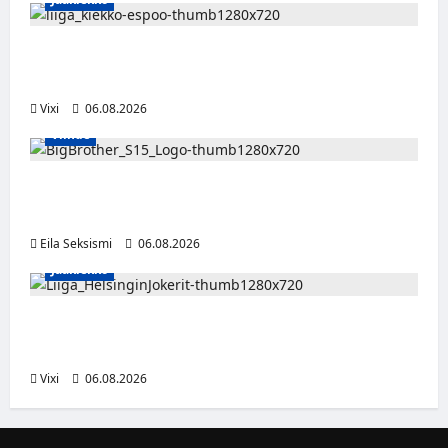
Ruotsalaishyökkääjä Linus Öberg siirtyy
Kiekko-Espooseen
Vixi
06.08.2026
Viihde
Big Brother Suomi palaa MTV3:lle – luvassa
24/7-livestream ja suorat häätölähetykset
Eila Seksismi
06.08.2026
Jääkiekko
Ville Leskinen jättää Jokerit – hyökkääjälle
etsitään uutta seuraa
Vixi
06.08.2026