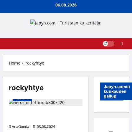
Skip
06.08.2026
to
content
Home
rockyhtye
rockyhtye
Japyh.comin
kuukauden
gallup
Musiikki
Legendaarinen rockyhtye
Aerosmith lopettaa keikkailun
AnaGonda
03.08.2024