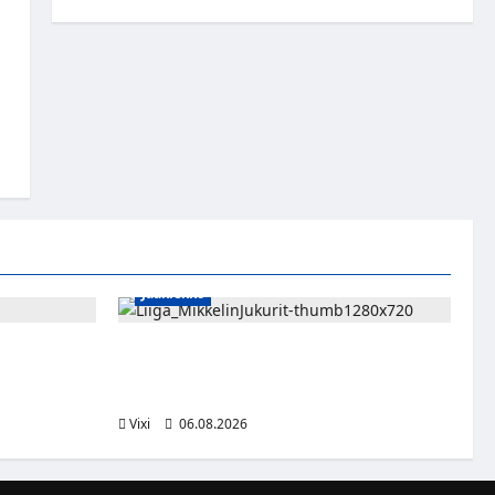
Jääkiekko
sa kevääseen
Alex Lintuniemi vahvistaa Jukurien
puolustusta – kokenut puolustaja palaa
Liigaan
Vixi
06.08.2026