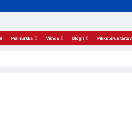
it
Pelinurkka
Viihde
Blogit
Pikkupirun tietov