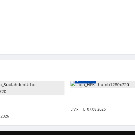
Jääkiekko
Viljami Jokirinne jatkaa HPK:s
2028
shyökkääjä Martti Mäkinen
lahden Urhoon
Vixi
07.08.2026
.2026