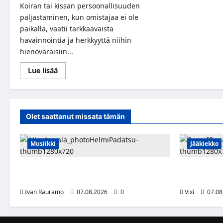
Koiran tai kissan persoonallisuuden
paljastaminen, kun omistajaa ei ole
paikalla, vaatii tarkkaavaista
havainnointia ja herkkyyttä niihin
hienovaraisiin...
Read
Lue lisää
more
about
Haluatko
tuntea
koirasi
tai
Olet saattanut missata tämän
kissasi
persoonallisuuden?
Pidä
etäisyyttä
Musiikki
Jääkiekko
Alter Annala julkaisi Kultapoika-singlen –
FPS:n kesku
Alert!-albumi ilmestyy elokuussa
siirtyy Suo
Ivan Rauramo
07.08.2026
0
Vixi
07.08