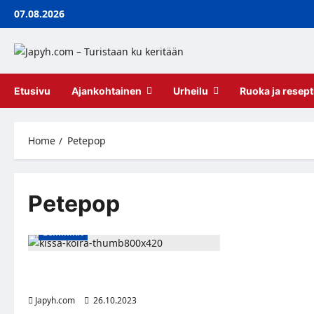
Skip
07.08.2026
to
content
Etusivu
Ajankohtainen
Urheilu
Ruoka ja resept
Home
Petepop
Petepop
Lemmikit
Haluatko tuntea koirasi tai kissasi
persoonallisuuden? Pidä etäisyyttä
Japyh.com
26.10.2023