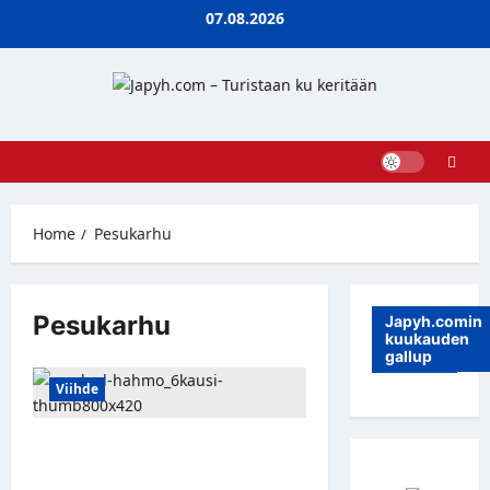
Skip
07.08.2026
to
content
Home
Pesukarhu
Pesukarhu
Japyh.comin
kuukauden
gallup
Viihde
Uudet Masked Singer -hahmot
Paljastettu – Kauden 6 Alkuun Onko