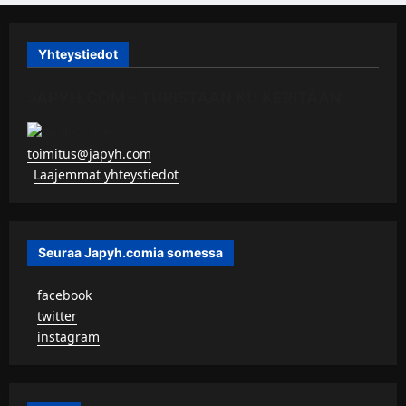
Yhteystiedot
JAPYH.COM – TURISTAAN KU KERITÄÄN
toimitus@japyh.com
▹
Laajemmat yhteystiedot
Seuraa Japyh.comia somessa
▹
facebook
▹
twitter
▹
instagram