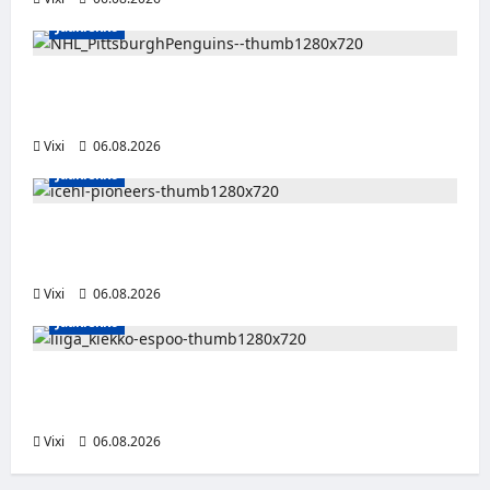
Jääkiekko
Ville Koivuselle jättisopimus Pittsburghiin –
kahdeksan vuotta ja 32 miljoonaa dollaria
Vixi
06.08.2026
Jääkiekko
Jesse Seppälä siirtyy Itävaltaan – Pioneers
Vorarlbergin suomalaisryhmä kasvaa
Vixi
06.08.2026
Jääkiekko
Ruotsalaishyökkääjä Linus Öberg siirtyy
Kiekko-Espooseen
Vixi
06.08.2026