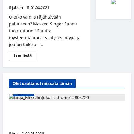
Teidän Arvuuttelutaitonne Valmiina?
Jokkeri
01.08.2024
Oletko valmis räjähtävään
paluuseen? Masked Singer Suomi
tuo ruutuun 12 uutta
mysteerihahmoa, yllätysesiintyjiä ja
joulun taikoja –...
Read
Lue lisää
more
about
Uudet
Masked
Singer
-
Olet saattanut missata tämän
hahmot
Paljastettu
Jääkiekko
–
Kauden
6
Alkuun
Alex Lintuniemi vahvistaa Jukurien
Onko
Teidän
puolustusta – kokenut puolustaja palaa
Arvuuttelutaitonne
Valmiina?
Liigaan
Vixi
06.08.2026