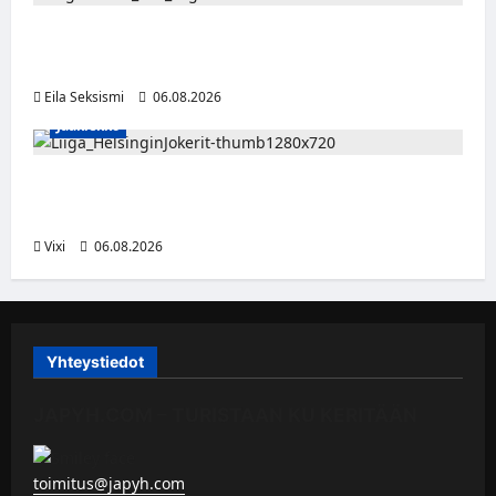
Big Brother Suomi palaa MTV3:lle – luvassa
24/7-livestream ja suorat häätölähetykset
Eila Seksismi
06.08.2026
Jääkiekko
Ville Leskinen jättää Jokerit – hyökkääjälle
etsitään uutta seuraa
Vixi
06.08.2026
Yhteystiedot
JAPYH.COM – TURISTAAN KU KERITÄÄN
toimitus@japyh.com