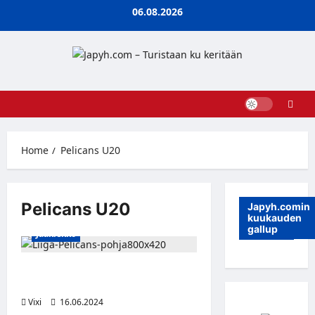
Skip
06.08.2026
to
content
Home
Pelicans U20
Pelicans U20
Japyh.comin
kuukauden
gallup
Jääkiekko
Nuoriyökkääjä Joona Kumpula
jatkaa Pelicansissa
Vixi
16.06.2024