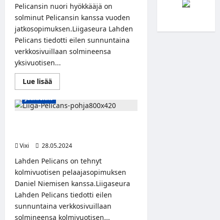
Pelicansin nuori hyökkääjä on
solminut Pelicansin kanssa vuoden
jatkosopimuksen.Liigaseura Lahden
Pelicans tiedotti eilen sunnuntaina
verkkosivuillaan solmineensa
yksivuotisen...
Read
Lue lisää
more
about
Jääkiekko
Nuoriyökkääjä
Joona
Kumpula
jatkaa
Pelicans-kasvatti Daniel Nieminen
Pelicansissa
jatkaa Lahdessa
Vixi
28.05.2024
Lahden Pelicans on tehnyt
kolmivuotisen pelaajasopimuksen
Daniel Niemisen kanssa.Liigaseura
Lahden Pelicans tiedotti eilen
sunnuntaina verkkosivuillaan
solmineensa kolmivuotisen...