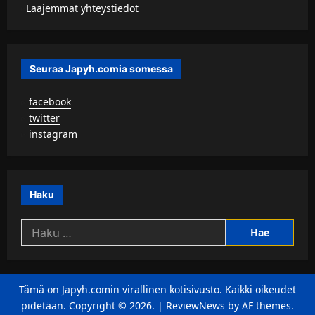
▹
Laajemmat yhteystiedot
Seuraa Japyh.comia somessa
▹
facebook
▹
twitter
▹
instagram
Haku
Haku:
Tämä on Japyh.comin virallinen kotisivusto. Kaikki oikeudet
pidetään. Copyright © 2026.
|
ReviewNews
by AF themes.