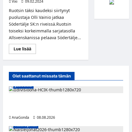
Vixi
09.02.2024
Ruotsin täksi kaudeksi siirtynyt
puolustaja Olli Vainio jatkaa
Södertälje SK:n riveissä.Ruotsin
toiseksi korkeimmalla sarjatasolla
Allsvenskanissa pelaava Södertälje...
Read
Lue lisää
more
about
Olli
Vainiolle
vuoden
jatkopesti
Olet saattanut missata tämän
Södertäljeen
Jääkiekko
Miikka Ranki jatkaa HCIK:ssa – puolustajalle
kolmas kausi Kaarinassa
AnaGonda
08.08.2026
Naisleijonat