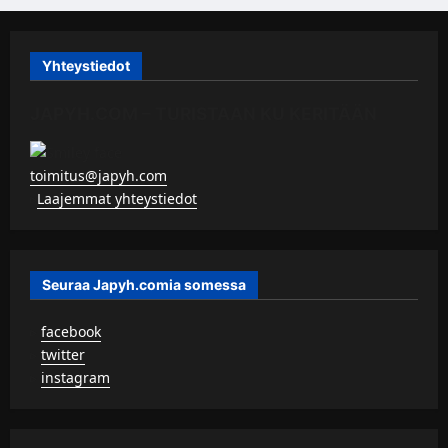
Yhteystiedot
JAPYH.COM – TURISTAAN KU KERITÄÄN
toimitus@japyh.com
▹
Laajemmat yhteystiedot
Seuraa Japyh.comia somessa
▹
facebook
▹
twitter
▹
instagram