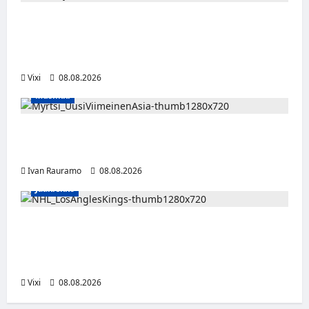
Naisleijonat Sveitsin WEHT-turnaukseen
tällä joukkueella – ottelut näkyvät HBO
Maxilla ja TV5:llä
Vixi
08.08.2026
Musiikki
Myrtsi sanoo uudella singlellään viimeisen
sanan – matka kohti debyyttialbumia jatkuu
Ivan Rauramo
08.08.2026
Jääkiekko
Anže Kopitar saa kuninkaallisen
kunnianosoituksen – numero 11 kattoon ja
patsas areenan eteen
Vixi
08.08.2026