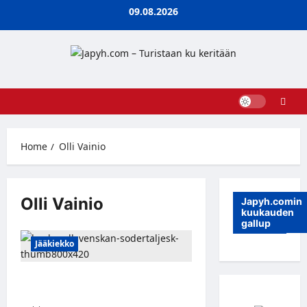
Skip
09.08.2026
to
content
Home
Olli Vainio
Olli Vainio
Japyh.comin
kuukauden
gallup
Jääkiekko
Olli Vainiolle vuoden jatkopesti
Södertäljeen