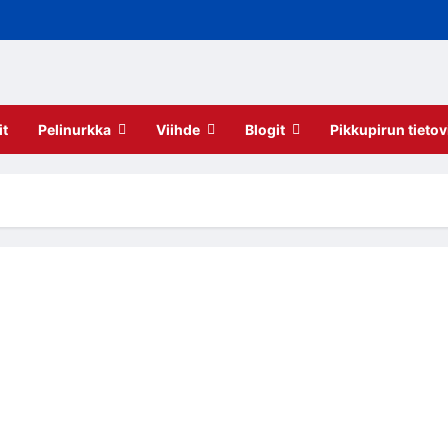
it
Pelinurkka
Viihde
Blogit
Pikkupirun tietov