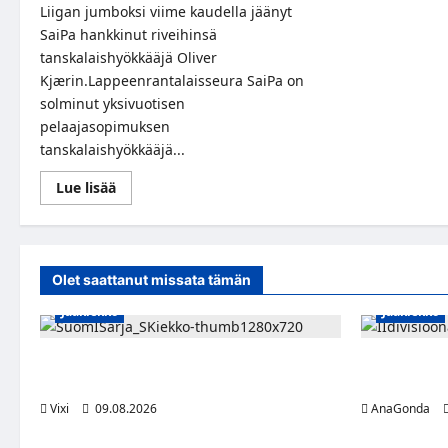
Liigan jumboksi viime kaudella jäänyt
SaiPa hankkinut riveihinsä
tanskalaishyökkääjä Oliver
Kjærin.Lappeenrantalaisseura SaiPa on
solminut yksivuotisen
pelaajasopimuksen
tanskalaishyökkääjä...
Read
Lue lisää
more
about
Tanskalaishyökkääjä
Oliver
Kjær
SaiPaan
Olet saattanut missata tämän
Jääkiekko
Jääkiekko
Leevi Kinnunen vahvistaa S-Kiekkoa –
Miikka Ranki
hyökkääjä siirtyy Seinäjoelle Laser HT:stä
kolmas kaus
Vixi
09.08.2026
AnaGonda