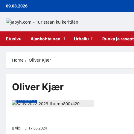
Skip
09.08.2026
to
content
Etusivu
Ajankohtainen
Urheilu
Ruoka ja resept
Home
Oliver Kjær
Oliver Kjær
Jääkiekko
Tanskalaishyökkääjä Oliver Kjær
SaiPaan
Vixi
17.05.2024