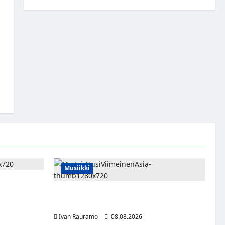
Musiikki
rnaukseen
vät HBO
Myrtsi sanoo uudella singlellään viimeisen
sanan – matka kohti debyyttialbumia jatkuu
Ivan Rauramo
08.08.2026