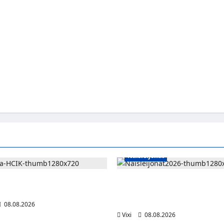
Naisleijonat
 jatkaa HCIK:ssa – puolustajalle
Naisleijonat Sveitsin WEHT-tu
i Kaarinassa
tällä joukkueella – ottelut näky
Maxilla ja TV5:llä
08.08.2026
Vixi
08.08.2026