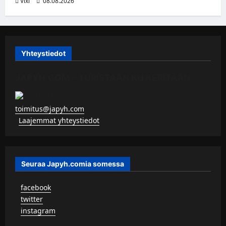
Vixi
08.08.2026
Yhteystiedot
JAPYH.COM – TURISTAAN KU KERITÄÄN
toimitus@japyh.com
▹
Laajemmat yhteystiedot
Seuraa Japyh.comia somessa
▹
facebook
▹
twitter
▹
instagram