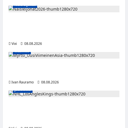
versio
Naisleijonat
Nisa
Sorayan
klassikosta
Naisleijonat Sveitsin WEHT-turnaukseen
tällä joukkueella – ottelut näkyvät HBO
Maxilla ja TV5:llä
Vixi
08.08.2026
Musiikki
Myrtsi sanoo uudella singlellään viimeisen
sanan – matka kohti debyyttialbumia jatkuu
Ivan Rauramo
08.08.2026
Jääkiekko
Anže Kopitar saa kuninkaallisen
kunnianosoituksen – numero 11 kattoon ja
patsas areenan eteen