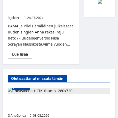
singlekappale
Anna rakas (raju
hetki)
– moderni versio Nisa
Sorayan klassikosta
Jokkeri
24.07.2024
BÄMÄ ja Pilvi Hämäläinen julkaisseet
uuden singlen Anna rakas (raju
hetki) – uudelleenversio Nisa
Sorayan klassikosta.Viime vuoden...
Read
Lue lisää
more
about
BÄMÄ
JA
Pilvi
Hämäläinen
Olet saattanut missata tämän
yhdistävät
voimansa:
Jääkiekko
Uusi
singlekappale
<i>Anna
rakas
Miikka Ranki jatkaa HCIK:ssa – puolustajalle
(raju
hetki)
kolmas kausi Kaarinassa
</i>
–
AnaGonda
08.08.2026
moderni