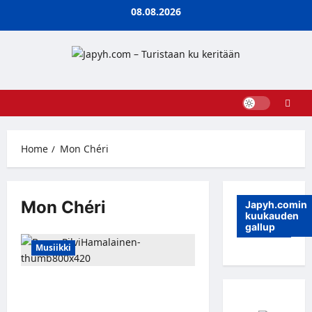
Skip
08.08.2026
to
content
Home
Mon Chéri
Mon Chéri
Japyh.comin
kuukauden
gallup
Musiikki
BÄMÄ JA Pilvi Hämäläinen
yhdistävät voimansa: Uusi