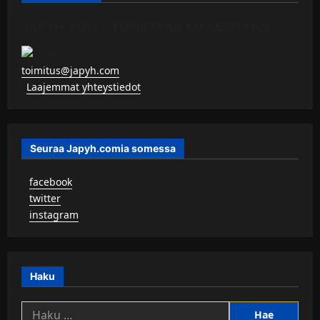
JAPYH.COM – TURISTAAN KU KERITÄÄN
toimitus@japyh.com
▹
Laajemmat yhteystiedot
Seuraa Japyh.comia somessa
▹
facebook
▹
twitter
▹
instagram
Haku
Haku: