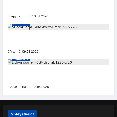
Tänään alkaa yleisurheilun EM-kisat
Birminghamissa
Japyh.com
10.08.2026
Jääkiekko
Leevi Kinnunen vahvistaa S-Kiekkoa –
hyökkääjä siirtyy Seinäjoelle Laser HT:stä
Vixi
09.08.2026
Jääkiekko
Miikka Ranki jatkaa HCIK:ssa – puolustajalle
kolmas kausi Kaarinassa
AnaGonda
08.08.2026
Yhteystiedot