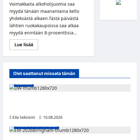
Voimakkaita alkoholijuomia saa
myydä tänään maanantaina kello
yhdeksästä alkaen.Tästä päivästä
lähtien ruokakaupoissa saa alkaa
myydä enintään 8-prosenttisia...
Read
Lue lisää
more
about
Vahvemmat
juomat
kaupoissa
tänään
Olet saattanut missata tämän
maanantaina
Musiikki
Dw julkaisi uuden Palokunta-singlen –
kolmas studioalbumi valmistelussa
Eila Seksismi
10.08.2026
Yleisurheilun EM 2026