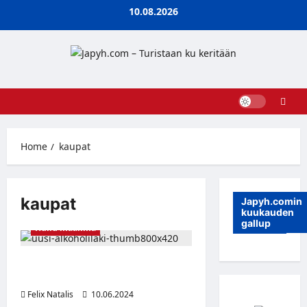
Skip
10.08.2026
to
content
Home
kaupat
kaupat
Japyh.comin
kuukauden
gallup
Hullu maailma
Vahvemmat juomat kaupoissa
tänään maanantaina
Felix Natalis
10.06.2024