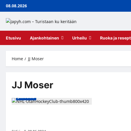
Skip
08.08.2026
to
content
Etusivu
Ajankohtainen
Urheilu
Ruoka ja resept
Home
JJ Moser
JJ Moser
Jääkiekko
Utah Hockey Club vahvistaa
puolustustaan merkittävillä
hankinnoilla