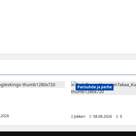
Parisuhde ja perhe
 saa kuninkaallisen
uksen – numero 11 kattoon ja
Viisi merkkiä, että kumppani ei
nan eteen
täysin rehellinen
.2026
Jokkeri
08.08.2026
0