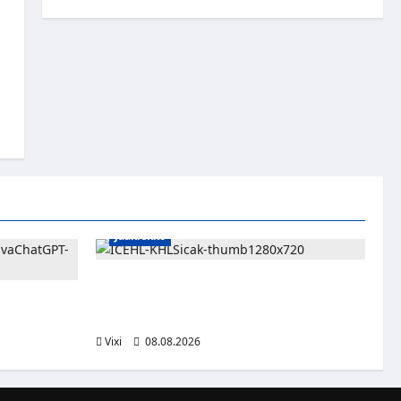
Jääkiekko
Suomalaislaituri Toivo Laaksonen jatkaa
uraansa Kroatiassa – KHL Sisak nappasi
 ehkä ole
tehokkaan hyökkääjän
Vixi
08.08.2026