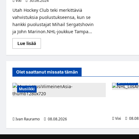
Vixi
30.06.2024
Utah Hockey Club teki merkittäviä
vahvistuksia puolustukseensa, kun se
hankki puolustajat Mihail Sergatshovin
ja John Marinon.NHL-joukkue Tampa...
Read
Lue lisää
more
about
Utah
Hockey
Club
vahvistaa
Olet saattanut missata tämän
puolustustaan
merkittävillä
hankinnoilla
Jääkiekko
Musiikki
Anže Kopitar
kunnianosoit
Myrtsi sanoo uudella singlellään viimeisen
patsas aree
sanan – matka kohti debyyttialbumia jatkuu
Vixi
08.08
Ivan Rauramo
08.08.2026