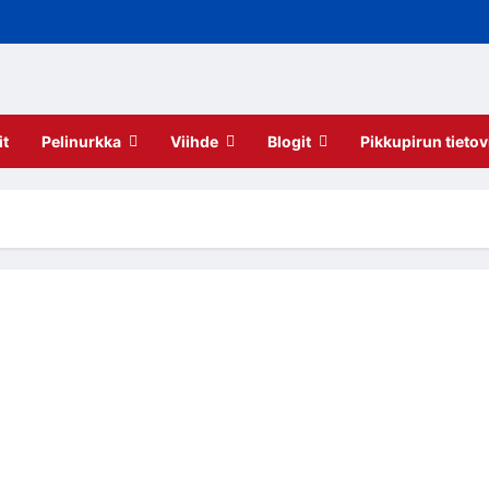
it
Pelinurkka
Viihde
Blogit
Pikkupirun tietov