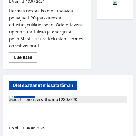
Vixi
13.07.2024
Hermes nostaa kolme lupaavaa
pelaajaa U20-joukkueesta
edustusjoukkueeseen! Odotettavissa
upeita suorituksia ja energistä
peliä.Mestis-seura Kokkolan Hermes
on vahvistanut...
Read
Lue lisää
more
about
Kokkolan
Hermeksen
uudet
tähdet
Olet saattanut missata tämän
valmiina
loistamaan
Jääkiekko
Jesse Seppälä siirtyy Itävaltaan – Pioneers
Vorarlbergin suomalaisryhmä kasvaa
Vixi
06.08.2026
Jääkiekko