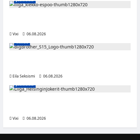
Ruotsalaishyökkääjä Linus Öberg siirtyy
Kiekko-Espooseen
Vixi
06.08.2026
Viihde
Big Brother Suomi palaa MTV3:lle – luvassa
24/7-livestream ja suorat häätölähetykset
Eila Seksismi
06.08.2026
Jääkiekko
Ville Leskinen jättää Jokerit – hyökkääjälle
etsitään uutta seuraa
Vixi
06.08.2026