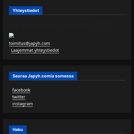
Yhteystiedot
JAPYH.COM – TURISTAAN KU KERITÄÄN
toimitus@japyh.com
▹
Laajemmat yhteystiedot
Seuraa Japyh.comia somessa
▹
facebook
▹
twitter
▹
instagram
Haku