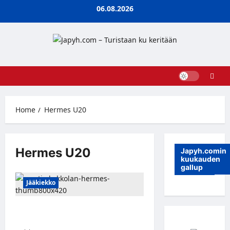
Skip
06.08.2026
to
content
Home
Hermes U20
Hermes U20
Japyh.comin
kuukauden
gallup
Jääkiekko
Kokkolan Hermeksen uudet tähdet
valmiina loistamaan