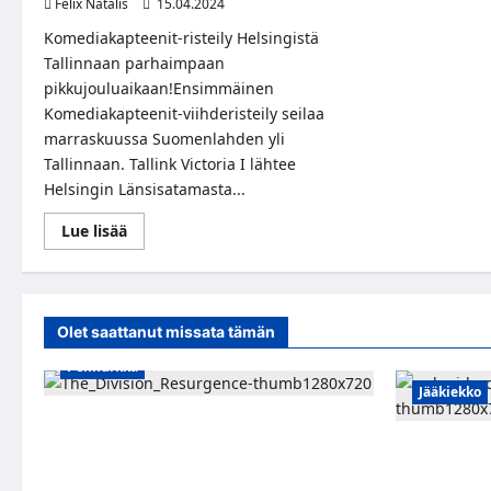
Felix Natalis
15.04.2024
Komediakapteenit-risteily Helsingistä
Tallinnaan parhaimpaan
pikkujouluaikaan!Ensimmäinen
Komediakapteenit-viihderisteily seilaa
marraskuussa Suomenlahden yli
Tallinnaan. Tallink Victoria I lähtee
Helsingin Länsisatamasta...
Read
Lue lisää
more
about
Syksyn
hauskimman
risteilyn
lipunmyynti
Olet saattanut missata tämän
on
alkanut!
Pelinurkka
Jääkiekko
Taktista The Division Resurgence -
toimintapeliä voi nyt pelata ilmaiseksi
Pieksämäkelä
tietokoneella
Karjalainen 