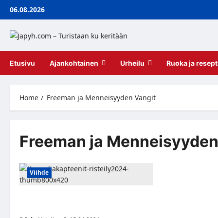
Skip
06.08.2026
to
content
Etusivu
Ajankohtainen
Urheilu
Ruoka ja resept
Home
Freeman ja Menneisyyden Vangit
Freeman ja Menneisyyden
Viihde
Syksyn hauskimman risteilyn
lipunmyynti on alkanut!