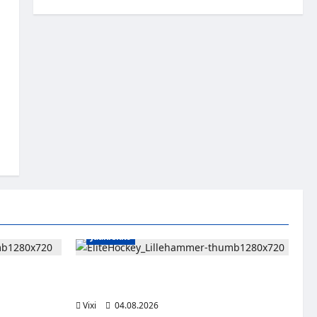
Jääkiekko
sissa –
Santeri Hartikainen siirtyy Norjaan – JoKP-
s IS:n
hyökkääjä Lillehammerin riveihin
Vixi
04.08.2026