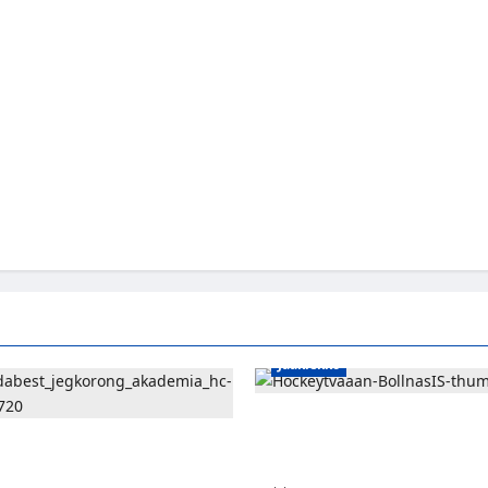
Jääkiekko
Severi Väre jatkaa uraansa Ruot
kuuropuolustaja lainalle Bollnä
ispuolustaja Niklas
riveihin
Unkarin Erste Ligaan