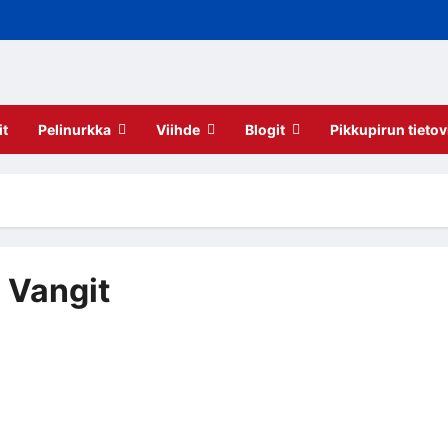
it
Pelinurkka
Viihde
Blogit
Pikkupirun tietov
 Vangit