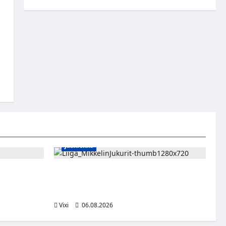
Jääkiekko
sa kevääseen
Alex Lintuniemi vahvistaa Jukurien
puolustusta – kokenut puolustaja palaa
Liigaan
Vixi
06.08.2026