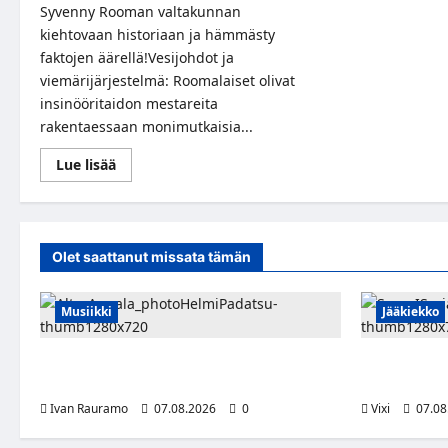
Syvenny Rooman valtakunnan
kiehtovaan historiaan ja hämmästy
faktojen äärellä!Vesijohdot ja
viemärijärjestelmä: Roomalaiset olivat
insinööritaidon mestareita
rakentaessaan monimutkaisia...
Read
Lue lisää
more
about
Colosseumin
Varjot:
Rooman
Numeroiden
Olet saattanut missata tämän
Tarina!
Musiikki
Jääkiekko
Alter Annala julkaisi Kultapoika-singlen –
FPS:n kesku
Alert!-albumi ilmestyy elokuussa
siirtyy Suo
Ivan Rauramo
07.08.2026
0
Vixi
07.08