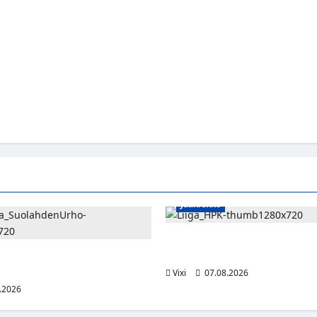
Jääkiekko
Viljami Jokirinne jatkaa HPK:s
2028
shyökkääjä Martti Mäkinen
lahden Urhoon
Vixi
07.08.2026
.2026