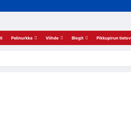
it
Pelinurkka
Viihde
Blogit
Pikkupirun tietov