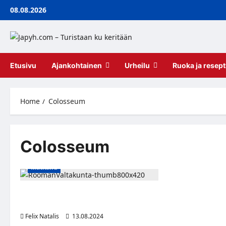
Skip
08.08.2026
to
content
Etusivu
Ajankohtainen
Urheilu
Ruoka ja resept
Home
Colosseum
Colosseum
Matkailu
Colosseumin Varjot: Rooman
Numeroiden Tarina!
Felix Natalis
13.08.2024