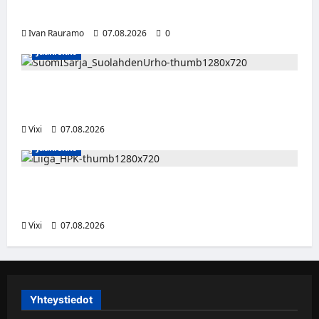
Alert!-albumi ilmestyy elokuussa
Ivan Rauramo
07.08.2026
0
Jääkiekko
FPS:n keskushyökkääjä Martti Mäkinen
siirtyy Suolahden Urhoon
Vixi
07.08.2026
Jääkiekko
Viljami Jokirinne jatkaa HPK:ssa kevääseen
2028
Vixi
07.08.2026
Yhteystiedot