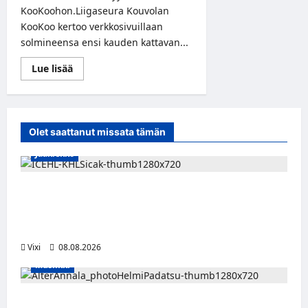
KooKoohon.Liigaseura Kouvolan
KooKoo kertoo verkkosivuillaan
solmineensa ensi kauden kattavan...
Read
Lue lisää
more
about
Kanadalaismaalivahti
Antoine
Bibeau
KooKoon
Olet saattanut missata tämän
maalille
Jääkiekko
Suomalaislaituri Toivo Laaksonen jatkaa
uraansa Kroatiassa – KHL Sisak nappasi
tehokkaan hyökkääjän
Vixi
08.08.2026
Musiikki
Alter Annala julkaisi Kultapoika-singlen –