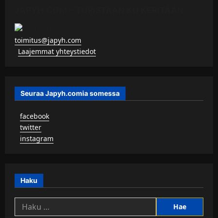
JAPYH.COM – TURISTAAN KU KERITÄÄN
toimitus@japyh.com
▹
Laajemmat yhteystiedot
Seuraa Japyh.comia somessa
▹
facebook
▹
twitter
▹
instagram
Haku
Haku: