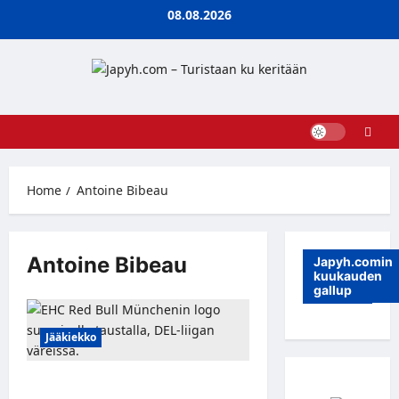
Skip
08.08.2026
to
content
Home
Antoine Bibeau
Antoine Bibeau
Japyh.comin
kuukauden
gallup
Jääkiekko
Red Bull München nappasi KooKoon