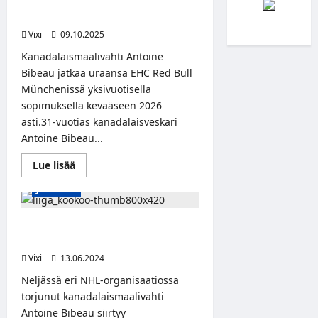
kanadalaisvahdin – Antoine Bibeau
siirtyy Saksaan
Vixi
09.10.2025
Kanadalaismaalivahti Antoine
Bibeau jatkaa uraansa EHC Red Bull
Münchenissä yksivuotisella
sopimuksella kevääseen 2026
asti.31-vuotias kanadalaisveskari
Antoine Bibeau...
Read
Lue lisää
more
about
Jääkiekko
Red
Bull
München
nappasi
Kanadalaismaalivahti Antoine
KooKoon
Bibeau KooKoon maalille
kanadalaisvahdin
–
Vixi
13.06.2024
Antoine
Bibeau
Neljässä eri NHL-organisaatiossa
siirtyy
Saksaan
torjunut kanadalaismaalivahti
Antoine Bibeau siirtyy