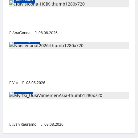
Miikka Ranki jatkaa HCIK:ssa – puolustajalle
kolmas kausi Kaarinassa
AnaGonda
08.08.2026
Naisleijonat
Naisleijonat Sveitsin WEHT-turnaukseen
tällä joukkueella – ottelut näkyvät HBO
Maxilla ja TV5:llä
Vixi
08.08.2026
Musiikki
Myrtsi sanoo uudella singlellään viimeisen
sanan – matka kohti debyyttialbumia jatkuu
Ivan Rauramo
08.08.2026