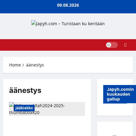
Skip
09.08.2026
to
content
Home
äänestys
äänestys
Japyh.comin
kuukauden
gallup
Jääkiekko
NHL-joukkue Utah julkisti 6 finalistia
joukkueen nimeen