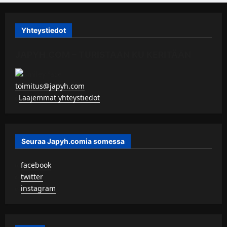
Yhteystiedot
JAPYH.COM – TURISTAAN KU KERITÄÄN
toimitus@japyh.com
▹
Laajemmat yhteystiedot
Seuraa Japyh.comia somessa
▹
facebook
▹
twitter
▹
instagram