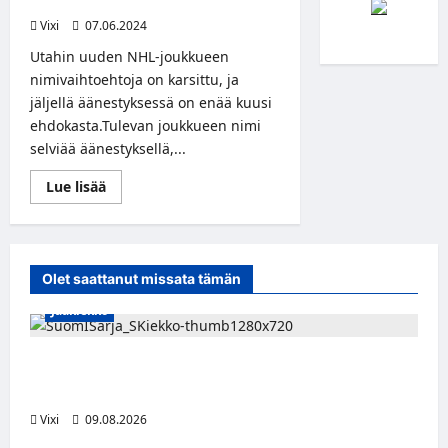
verkkoäänestyksellä
Vixi
07.06.2024
Utahin uuden NHL-joukkueen
nimivaihtoehtoja on karsittu, ja
jäljellä äänestyksessä on enää kuusi
ehdokasta.Tulevan joukkueen nimi
selviää äänestyksellä,...
Read
Lue lisää
more
about
NHL-
joukkue
Utah
julkisti
Olet saattanut missata tämän
6
finalistia
Jääkiekko
joukkueen
nimeen
verkkoäänestyksellä
Leevi Kinnunen vahvistaa S-Kiekkoa –
hyökkääjä siirtyy Seinäjoelle Laser HT:stä
Vixi
09.08.2026
Jääkiekko