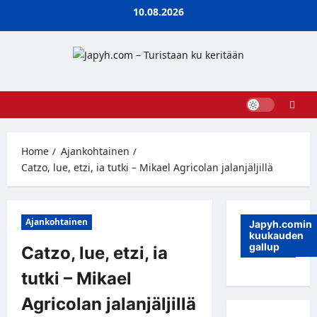
Skip
10.08.2026
to
content
Home
Ajankohtainen
Catzo, lue, etzi, ia tutki – Mikael Agricolan jalanjäljillä
Ajankohtainen
Japyh.comin
kuukauden
gallup
Catzo, lue, etzi, ia
tutki – Mikael
Agricolan jalanjäljillä