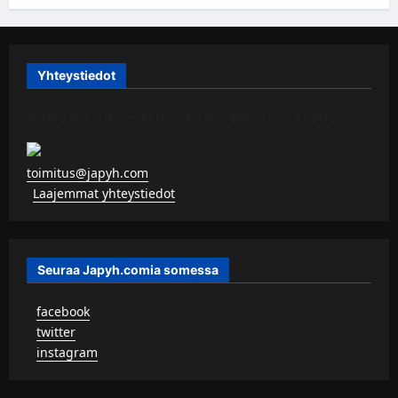
Yhteystiedot
JAPYH.COM – TURISTAAN KU KERITÄÄN
toimitus@japyh.com
▹
Laajemmat yhteystiedot
Seuraa Japyh.comia somessa
▹
facebook
▹
twitter
▹
instagram