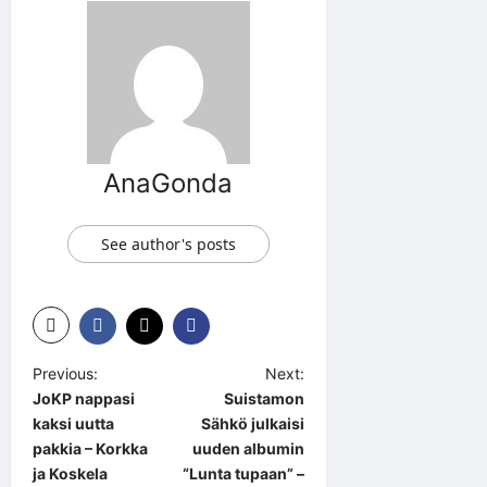
AnaGonda
See author's posts
P
Previous:
Next:
JoKP nappasi
Suistamon
o
kaksi uutta
Sähkö julkaisi
s
pakkia – Korkka
uuden albumin
t
ja Koskela
“Lunta tupaan” –