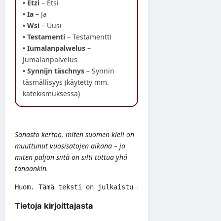
• Etzi
– Etsi
• Ia
– Ja
• Wsi
– Uusi
• Testamenti
– Testamentti
• Iumalanpalwelus
–
Jumalanpalvelus
• Synnijn täschnys
– Synnin
täsmällisyys (käytetty mm.
katekismuksessa)
Sanasto kertoo, miten suomen kieli on
muuttunut vuosisatojen aikana – ja
miten paljon siitä on silti tuttua yhä
tänäänkin.
Huom. Tämä teksti on julkaistu alun perin 9.4.2025 j
Tietoja kirjoittajasta