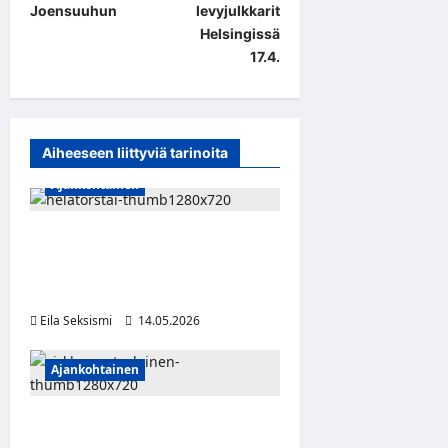
Joensuuhun
levyjulkkarit
n
Helsingissä
a
17.4.
v
i
g
Aiheeseen liittyviä tarinoita
a
Ajankohtainen
t
i
Helatorstai tuli taas –
vapaapäivä, jota moni ei
o
osaa selittää
n
Eila Seksismi
14.05.2026
Ajankohtainen
Sirkka Ruotsalainen 125