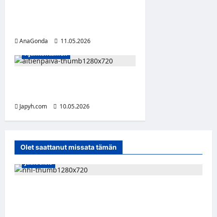
vuotta – Aku Ankan
ensimmäinen suomalainen
ääni
AnaGonda
11.05.2026
Ajankohtainen
Toukokuun toinen sunnuntai
– kiitos äidille
Japyh.com
10.05.2026
Olet saattanut missata tämän
Jääkiekko
Onni Hautamäki teki suomalaista
jääkiekkohistoriaa – ensimmäisenä
suomalaisena NHL-sopimukseen