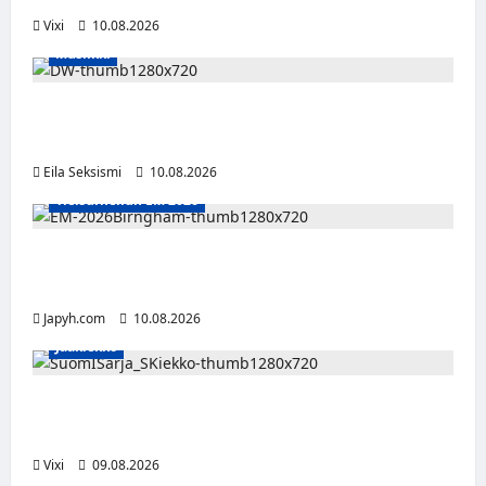
Vixi
10.08.2026
Musiikki
Dw julkaisi uuden Palokunta-singlen –
kolmas studioalbumi valmistelussa
Eila Seksismi
10.08.2026
Yleisurheilun EM 2026
Tänään alkaa yleisurheilun EM-kisat
Birminghamissa
Japyh.com
10.08.2026
Jääkiekko
Leevi Kinnunen vahvistaa S-Kiekkoa –
hyökkääjä siirtyy Seinäjoelle Laser HT:stä
Vixi
09.08.2026