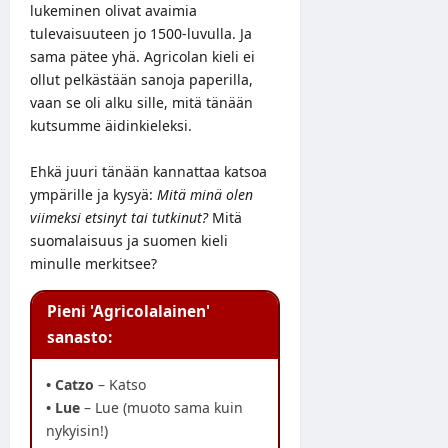
lukeminen olivat avaimia
tulevaisuuteen jo 1500-luvulla. Ja
sama pätee yhä. Agricolan kieli ei
ollut pelkästään sanoja paperilla,
vaan se oli alku sille, mitä tänään
kutsumme äidinkieleksi.
Ehkä juuri tänään kannattaa katsoa
ympärille ja kysyä:
Mitä minä olen
viimeksi etsinyt tai tutkinut?
Mitä
suomalaisuus ja suomen kieli
minulle merkitsee?
Pieni 'Agricolalainen'
sanasto:
• Catzo
– Katso
• Lue
– Lue (muoto sama kuin
nykyisin!)