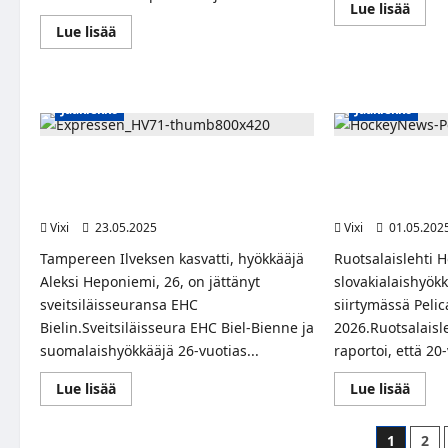
Read
Lue lisää
more
Read
Lue lisää
abou
more
YLE:
about
Leijo
Huhu
Oliwe
mediasta:
Kaski
TPS-
siirty
Jääkiekko
Jääkiekko
tähti
Kölne
Aidan
Haie
Dudas
mieh
siirtymässä
Aleksi Heponiemen Sveitsin valloitus
Hockeynews: Slo
Björklövenille
päättyi ennenaikaisesti – uusi seura
Alex Ciernik sii
mahdollisesti SHL:n HV71
riveihin
Vixi
23.05.2025
Vixi
01.05.202
Tampereen Ilveksen kasvatti, hyökkääjä
Ruotsalaislehti
Aleksi Heponiemi, 26, on jättänyt
slovakialaishyökk
sveitsiläisseuransa EHC
siirtymässä Peli
Bielin.Sveitsiläisseura EHC Biel-Bienne ja
2026.Ruotsalais
suomalaishyökkääjä 26-vuotias...
raportoi, että 20-
Read
Read
Lue lisää
Lue lisää
more
more
about
abou
Aleksi
Hock
Artikk
1
2
Heponiemen
Slova