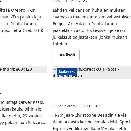
5
Vixi
07.09.2025
väittää Örebro HK:n
Lahden Pelicans on huhujen mukaan
ssa JYPin puolustaja
saamassa mielenkiintoisen vahvistukse
nssa. Ruotsalainen
Pohjois-Amerikasta.Ruotsalainen
tisoi, että Örebro HK...
jääkiekkosivusto Hockeysverige.se on
julkaissut paljastuksen, jonka mukaan
Lahden...
t
alaismedia:
Read
Lue lisää
more
o
about
o
Pelicansin
lla
hyökkäys
Jääkiekko
rohon?
vahvistumassa?
Ruotsalaisvahvistus
ustaja Oliwer Kaski
huhuissa
aien miehistöön
Venäläislehti: TPS:n
Lahteen
kanadalaishyökkääjä Jean-Christophe
5
Beaudin siirtymässä Sotshiin
uolustaja Oliwer Kaski,
Eila Seksismi
01.06.2025
Saksan kaukaloihin.Yle
TPS:n Jean-Christophe Beaudin tie vie
illaan että, 29-vuotias
itään. Asiasta kertoo venäläislehti Sport
rtyy pelaamaan Saksan...
Express verkkosivuillaan.Venäläislehti