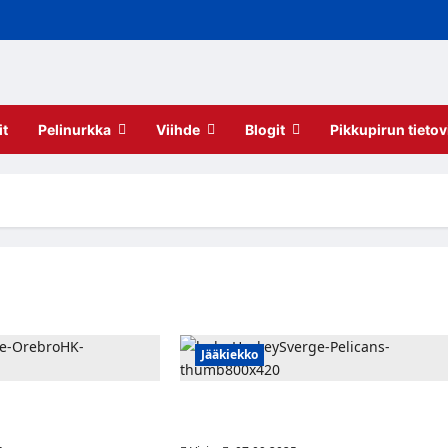
it
Pelinurkka
Viihde
Blogit
Pikkupirun tietov
Jääkiekko
: JYPin Juuso Vainio
Pelicansin hyökkäys vahvistumassa?
ohon?
Ruotsalaisvahvistus huhuissa Lahteen