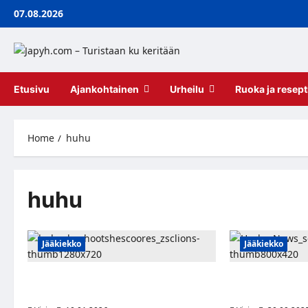
Skip
07.08.2026
to
content
Etusivu
Ajankohtainen
Urheilu
Ruoka ja resept
Home
huhu
huhu
Jääkiekko
Jääkiekko
Heshootshescoores: Juho Lammikko
Ruotsalaismedia
matkalla takaisin ZSC Lionsiin
matkalla Örebr