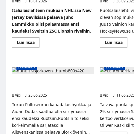
Vixi
10.01.2026
Vixi
30.09.202
Italialaislähteen mukaan NHL:ssä New
Ruotsalaislehti 
Jersey Devilsissä pelaava Juho
olevan sopimukse
Lammikko olisi palaamassa ensi
Juuso Vainion ka
kaudeksi Sveitsin ZSC Lionsin riveihin.
HockeyNews.se uu
Read
Read
Lue lisää
Lue lisää
more
more
about
abou
Heshootshescoores:
Ruots
Juho
JYPin
Lammikko
Juus
Jääkiekko
Jääkiekko
matkalla
Vaini
takaisin
matka
ZSC
Öreb
Lionsiin
Huhu mediasta: TPS-tähti Aidan Dudas
YLE: Leijonapuol
siirtymässä Björklövenille
siirtyy Kölner H
Vixi
25.06.2025
Vixi
11.06.202
Turun Palloseuran kanadalaishyökkääjä
Taivava porilaisp
Aidan Dudas saattaa olla siirtymässä
29, siirtymässä 
ensi kaudeksi Ruotsiin.Ruotsin toiseksi
kertoo verkkosivu
korkeimmalla sarjatasolla
Oliwer Kaski sii
Allsvenskanissa pelaava Björklövenin...