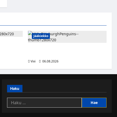
Jääkiekko
rien
ja palaa
Ville Koivuselle jättisopimus Pittsburghiin –
kahdeksan vuotta ja 32 miljoonaa dollaria
Vixi
06.08.2026
Haku
Haku: