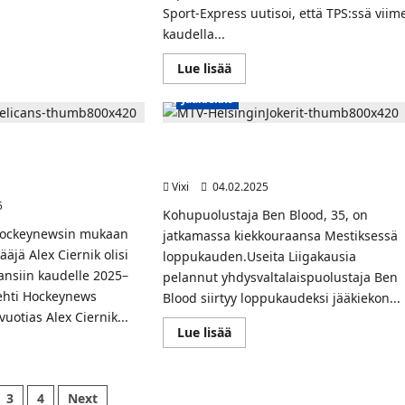
Sport-Express uutisoi, että TPS:ssä viim
t
kaudella...
napuolustaja
Read
Lue lisää
r
more
about
y
Jääkiekko
Venäläislehti:
r
TPS:n
n
kanadalaishyökkääjä
istöön
Jean-
vakialaishyökkääjä
MTV: Kohupuolustaja Ben Blood
Christophe
rtymässä Pelicansin
vahvistaa Jokereita loppukauden ajan
Beaudin
siirtymässä
Vixi
04.02.2025
Sotshiin
5
Kohupuolustaja Ben Blood, 35, on
 Hockeynewsin mukaan
jatkamassa kiekkouraansa Mestiksessä
ääjä Alex Ciernik olisi
loppukauden.Useita Liigakausia
cansiin kaudelle 2025–
pelannut yhdysvaltalaispuolustaja Ben
lehti Hockeynews
Blood siirtyy loppukaudeksi jääkiekon...
vuotias Alex Ciernik...
Read
Lue lisää
more
about
MTV:
t
Kohupuolustaja
eynews:
Ben
elien
3
4
Next
kialaishyökkääjä