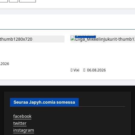
Blood
vahvistaa
s
ik
Jokereita
ymässä
loppukauden
ansin
ajan
hin
Jääkiekko
rinne jatkaa HPK:ssa kevääseen
Alex Lintuniemi vahvistaa Juku
puolustusta – kokenut puolusta
Liigaan
.2026
Vixi
06.08.2026
Seuraa Japyh.comia somessa
▹
facebook
▹
twitter
▹
instagram