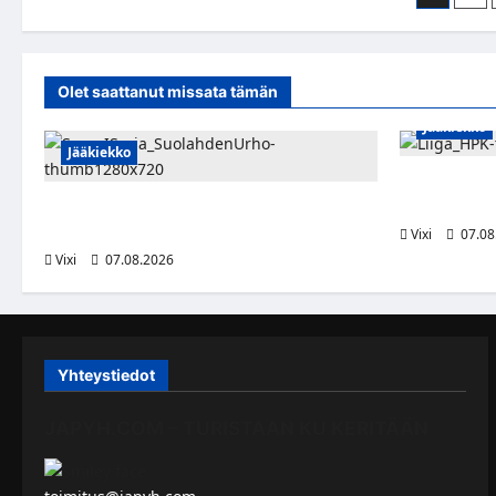
Sveitsin
Alex
sivutu
valloitus
Ciern
päättyi
siirt
ennenaikaisesti
Pelic
–
rivei
uusi
Olet saattanut missata tämän
seura
mahdollisesti
Jääkiekko
SHL:n
HV71
Jääkiekko
Viljami Joki
2028
FPS:n keskushyökkääjä Martti Mäkinen
siirtyy Suolahden Urhoon
Vixi
07.08
Vixi
07.08.2026
Yhteystiedot
JAPYH.COM – TURISTAAN KU KERITÄÄN