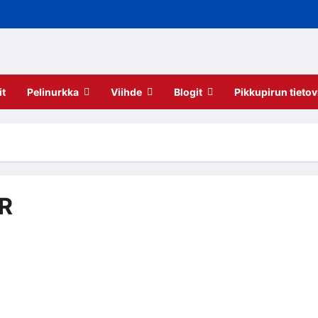
it
Pelinurkka
Viihde
Blogit
Pikkupirun tietov
VR