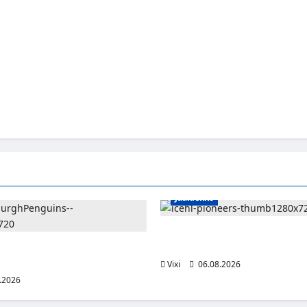
Jääkiekko
Jesse Seppälä siirtyy Itävaltaa
Vorarlbergin suomalaisryhmä 
lle jättisopimus Pittsburghiin –
otta ja 32 miljoonaa dollaria
Vixi
06.08.2026
.2026