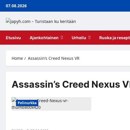
Skip
07.08.2026
to
content
Etusivu
Ajankohtainen
Urheilu
Ruoka ja resept
Home
Assassin’s Creed Nexus VR
Assassin’s Creed Nexus 
Pelinurkka
Assassin’s Creed Nexus VR tuo
toimintaseikkailun virtuaalilaseille