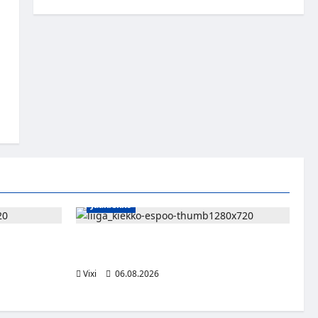
Jääkiekko
n – Pioneers
Ruotsalaishyökkääjä Linus Öberg siirtyy
kasvaa
Kiekko-Espooseen
Vixi
06.08.2026