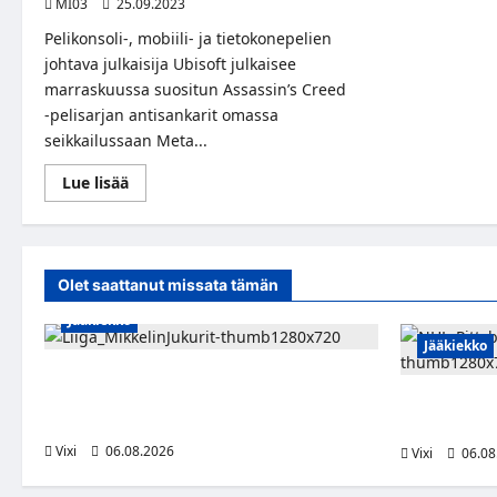
MI03
25.09.2023
Pelikonsoli-, mobiili- ja tietokonepelien
johtava julkaisija Ubisoft julkaisee
marraskuussa suositun Assassin’s Creed
-pelisarjan antisankarit omassa
seikkailussaan Meta...
Read
Lue lisää
more
about
Assassin’s
Creed
Nexus
VR
Olet saattanut missata tämän
tuo
toimintaseikkailun
Jääkiekko
virtuaalilaseille
Jääkiekko
Alex Lintuniemi vahvistaa Jukurien
puolustusta – kokenut puolustaja palaa
Ville Koivuse
Liigaan
kahdeksan vu
Vixi
06.08.2026
Vixi
06.08