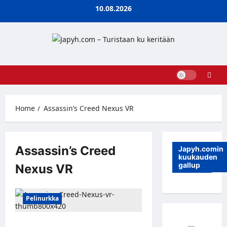
Skip
10.08.2026
to
content
Home
Assassin’s Creed Nexus VR
Assassin’s Creed
Japyh.comin
kuukauden
gallup
Nexus VR
Pelinurkka
Assassin’s Creed Nexus VR tuo