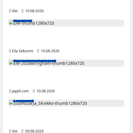
suomalaisena NHL-sopimukseen
Vixi
10.08.2026
Musiikki
Dw julkaisi uuden Palokunta-singlen –
kolmas studioalbumi valmistelussa
Eila Seksismi
10.08.2026
Yleisurheilun EM 2026
Tänään alkaa yleisurheilun EM-kisat
Birminghamissa
Japyh.com
10.08.2026
Jääkiekko
Leevi Kinnunen vahvistaa S-Kiekkoa –
hyökkääjä siirtyy Seinäjoelle Laser HT:stä
Vixi
09.08.2026