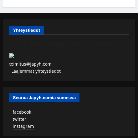
Yhteystiedot
JAPYH.COM – TURISTAAN KU KERITÄÄN
toimitus@japyh.com
▹
Laajemmat yhteystiedot
Seuraa Japyh.comia somessa
▹
facebook
▹
twitter
▹
instagram