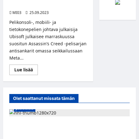
toimintaseikkailun virtuaalilaseille
MI03
25.09.2023
Pelikonsoli-, mobiili- ja
tietokonepelien johtava julkaisija
Ubisoft julkaisee marraskuussa
suositun Assassin’s Creed -pelisarjan
antisankarit omassa seikkailussaan
Meta...
Read
Lue lisää
more
about
Assassin’s
Creed
Nexus
VR
Olet saattanut missata tämän
tuo
toimintaseikkailun
Jääkiekko
virtuaalilaseille
Onni Hautamäki teki suomalaista
jääkiekkohistoriaa – ensimmäisenä